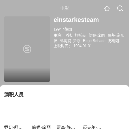
电影
einstarkesteam
1994
/
德国
主演：
乔切·舒托夫
简妮·席丽
贾基·施瓦
茨
珍妮特·罗奇
Birge Schade
苏珊娜·舍
上映时间：
1994-01-01
费尔
Christian Schmidt
托马斯·萨巴彻
尔
Patricia Schfer
迈克尔·罗尔
演职人员
乔切·舒托夫
简妮·席丽
贾基·施瓦茨
迈克尔·罗尔