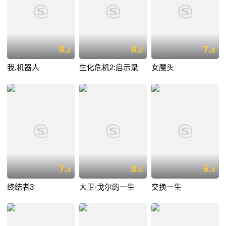
8.
8.
7.
2
0
8
我,机器人
生化危机2:启示录
女魔头
7.
8.
6.
4
6
9
终结者3
大卫·戈尔的一生
交换一生