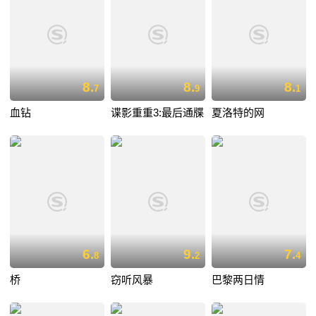
8.
8.
8.
7
9
1
血钻
谍影重重3:最后通牒
夏洛特的网
6.
9.
7.
8
2
4
桥
窃听风暴
巴黎两日情