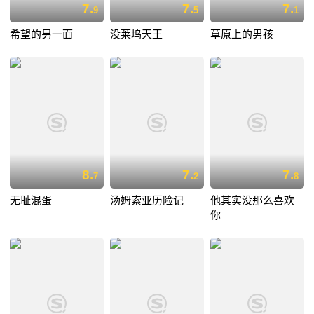
7.
7.
7.
9
5
1
希望的另一面
没莱坞天王
草原上的男孩
8.
7.
7.
7
2
8
无耻混蛋
汤姆索亚历险记
他其实没那么喜欢
你