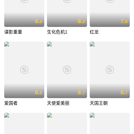
8.
8.
7.
6
3
9
谍影重重
生化危机1
红龙
8.
8.
8.
2
7
7
爱国者
天使爱美丽
天国王朝