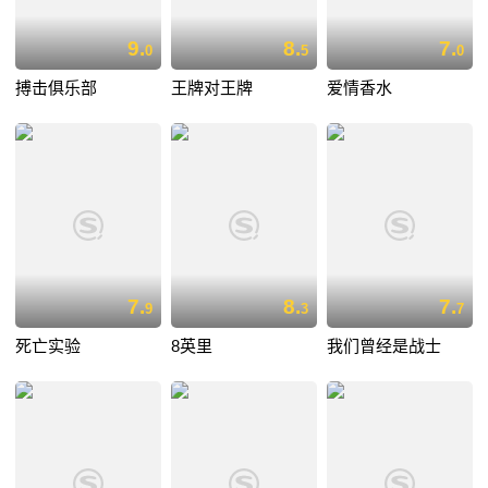
9.
8.
7.
0
5
0
搏击俱乐部
王牌对王牌
爱情香水
7.
8.
7.
9
3
7
死亡实验
8英里
我们曾经是战士