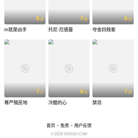
8.
7.
6.
2
6
5
m就是凶手
托尼·厄德曼
夺金四贱客
7.
6.
7.
7
1
5
尊严殖民地
冷酷的心
禁忌
-
-
首页
免责
用户反馈
© 2026 SOGOU.COM