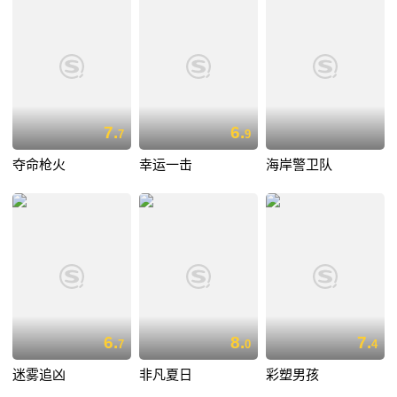
7.
6.
7
9
夺命枪火
幸运一击
海岸警卫队
6.
8.
7.
7
0
4
迷雾追凶
非凡夏日
彩塑男孩