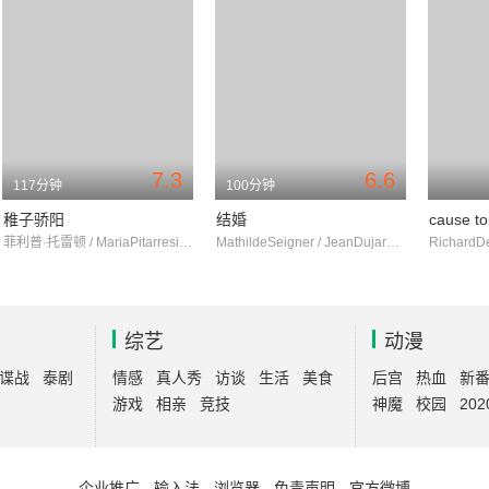
7.3
6.6
117分钟
100分钟
稚子骄阳
结婚
cause to
菲利普·托雷顿 / MariaPitarresi / NadiaKaci
MathildeSeigner / JeanDujardin / Miou-Miou
综艺
动漫
谍战
泰剧
情感
真人秀
访谈
生活
美食
后宫
热血
新
游戏
相亲
竞技
神魔
校园
202
企业推广
-
输入法
-
浏览器
-
免责声明
-
官方微博