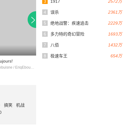
3
1917
2572万
4
误杀
2361万
5
绝地战警：疾速追击
2229万
6
多力特的奇幻冒险
1693万
7
八佰
1432万
6.2
87分钟
90分钟
8
极速车王
654万
ujours!
这是我的身体
taxidenuit
RichardDebuisne / EriqEbouaney / 克洛德·佩隆
路易·加瑞尔 / 简·伯金 / 伊丽莎白·德帕迪约
番
搞笑
机战
0