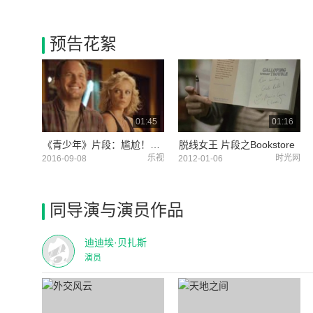
预告花絮
01:45
01:16
《青少年》片段：尴尬！塞隆索吻遭推脸，人家可是有妇之夫啊
脱线女王 片段之Bookstore
乐视
时光网
2016-09-08
2012-01-06
同导演与演员作品
迪迪埃·贝扎斯
演员