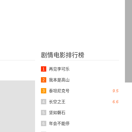
剧情电影排行榜
1
再见李可乐
2
我本是高山
3
泰坦尼克号
9.5
4
长空之王
6.6
5
坚如磐石
6
年会不能停