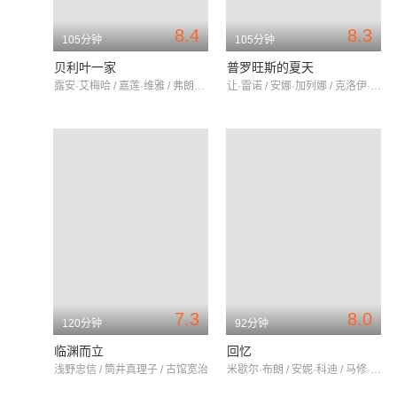
8.4
8.3
105分钟
105分钟
贝利叶一家
普罗旺斯的夏天
露安·艾梅哈 / 嘉莲·维雅 / 弗朗索瓦·达密安
让·雷诺 / 安娜·加列娜 / 克洛伊·茹阿内
7.3
8.0
120分钟
92分钟
临渊而立
回忆
浅野忠信 / 筒井真理子 / 古馆宽治
米歇尔·布朗 / 安妮·科迪 / 马修·斯皮诺斯