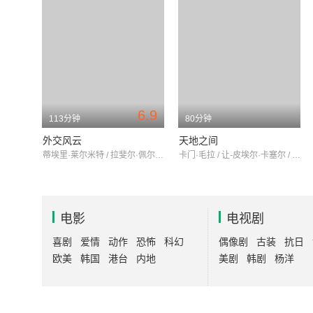
6.9
113分钟
80分钟
外交风云
天地之间
蒂埃里·莱尔米特 / 拉斐尔·佩尔索纳 / 尼尔斯·阿贺斯图普
卡门·毛拉 / 让-皮埃尔·卡塞尔 / 迪迪埃·贝扎斯
电影
电视剧
喜剧
爱情
动作
恐怖
科幻
偶像剧
古装
抗日
欧美
韩国
港台
内地
美剧
韩剧
杨洋