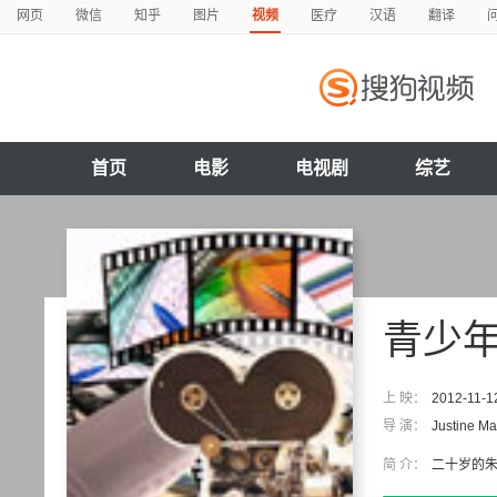
网页
微信
知乎
图片
视频
医疗
汉语
翻译
首页
电影
电视剧
综艺
青少
上 映：
2012-11-1
导 演：
Justine Ma
简 介：
二十岁的