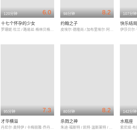
6.0
8.2
120分钟
98分钟
107分钟
十七个怀孕的少女
约翰之子
快乐结
罗珊妮·杜兰 / 路易丝·格林贝格 / 艾斯特·加瑞尔
皮埃尔·德隆尚 / 加布里埃尔·阿坎德 / 凯瑟琳·德·莱恩
7.3
8.2
95分钟
80分钟
142分钟
才华横溢
杀戮之神
水瓶座
丹尼尔·奥特伊 / 卡梅丽雅·乔丹娜 / 亚辛·侯伊卡
朱迪·福斯特 / 凯特·温斯莱特 / 克里斯托弗·瓦尔兹