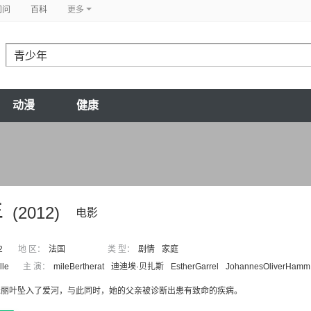
问问
百科
更多
动漫
健康
年
(2012)
电影
2
地 区：
法国
类 型：
剧情
家庭
lle
主 演：
mileBertherat
迪迪埃·贝扎斯
EstherGarrel
JohannesOliverHamm
朱丽叶坠入了爱河，与此同时，她的父亲被诊断出患有致命的疾病。