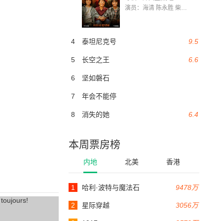
演员：海清 陈永胜 柴烨 王玥婷 万国鹏 美朵达瓦 赵瑞婷 罗解艳 郭莉娜 潘家艳
4
泰坦尼克号
9.5
5
长空之王
6.6
6
坚如磐石
7
年会不能停
8
消失的她
6.4
本周票房榜
内地
北美
香港
1
哈利·波特与魔法石
9478万
2
星际穿越
3056万