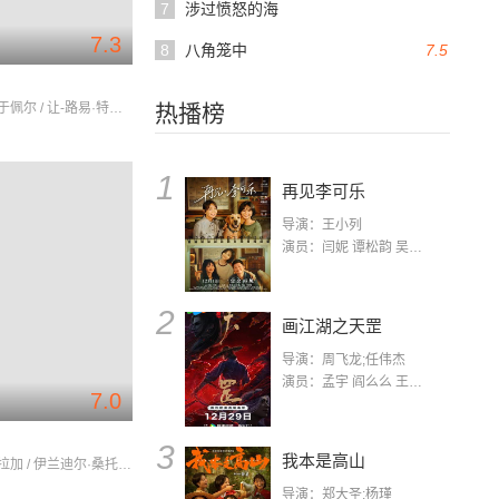
7
涉过愤怒的海
7.3
8
八角笼中
7.5
局
伊莎贝尔·于佩尔 / 让-路易·特兰蒂尼昂 / 马修·卡索维茨
热播榜
1
再见李可乐
导演：王小列
演员：闫妮 谭松韵 吴京 蒋龙 赵小棠 冯雷 李虎城 平安 小七 小可乐
2
画江湖之天罡
导演：周飞龙;任伟杰
演员：孟宇 阎么么 王凯 郭政建 阎萌萌 杨默 高枫 齐斯伽 刘芊含 马程
7.0
3
我本是高山
索尼娅·布拉加 / 伊兰迪尔·桑托斯 / 卡拉·里巴斯
导演：郑大圣;杨瑾