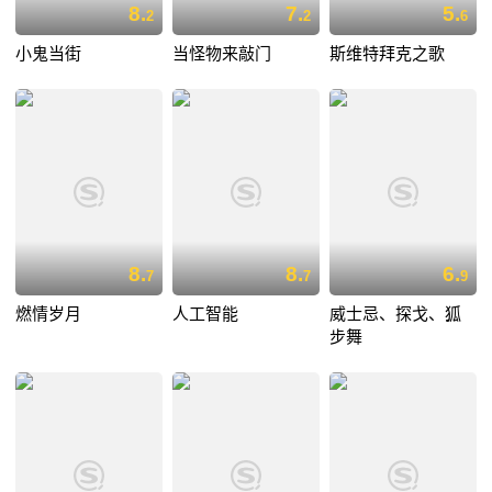
8.
7.
5.
2
2
6
小鬼当街
当怪物来敲门
斯维特拜克之歌
8.
8.
6.
7
7
9
燃情岁月
人工智能
威士忌、探戈、狐
步舞