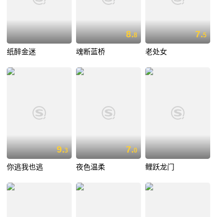
8.
7.
8
5
纸醉金迷
魂断蓝桥
老处女
9.
7.
3
0
你逃我也逃
夜色温柔
鲤跃龙门