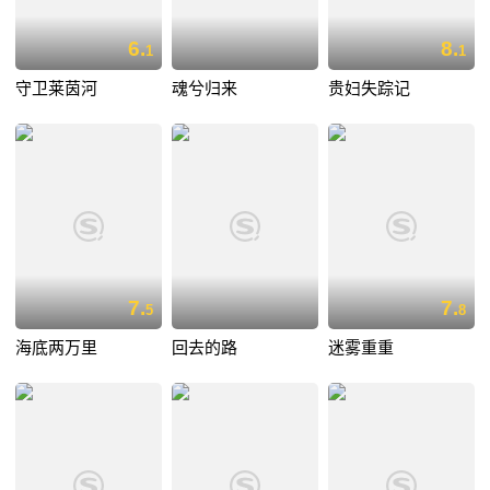
6.
8.
1
1
守卫莱茵河
魂兮归来
贵妇失踪记
7.
7.
5
8
海底两万里
回去的路
迷雾重重