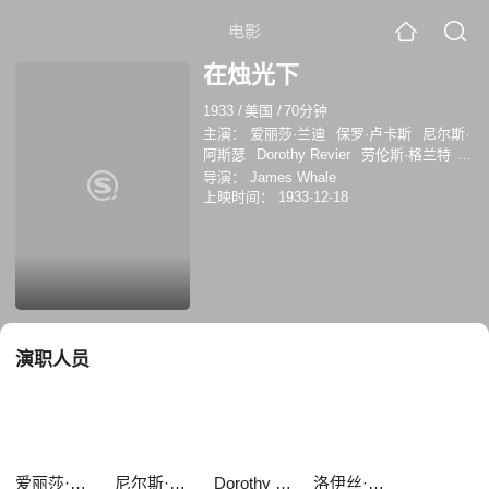
电影
在烛光下
1933
/
美国
/
70分钟
主演：
爱丽莎·兰迪
保罗·卢卡斯
尼尔斯·
阿斯瑟
Dorothy Revier
劳伦斯·格兰特
艾斯特·罗尔斯顿
Warburton Gamble
洛
导演：
James Whale
伊丝·詹纽瑞
路易斯·阿尔伯尼
André
上映时间：
1933-12-18
Cheron
演职人员
爱丽莎·兰迪
尼尔斯·阿斯瑟
Dorothy Revier
洛伊丝·詹纽瑞