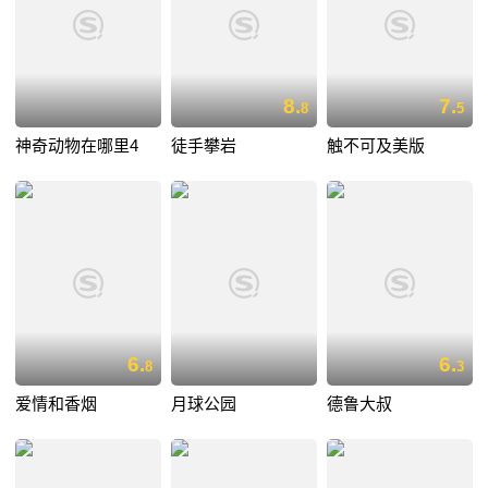
8.
7.
8
5
神奇动物在哪里4
徒手攀岩
触不可及美版
6.
6.
8
3
爱情和香烟
月球公园
德鲁大叔