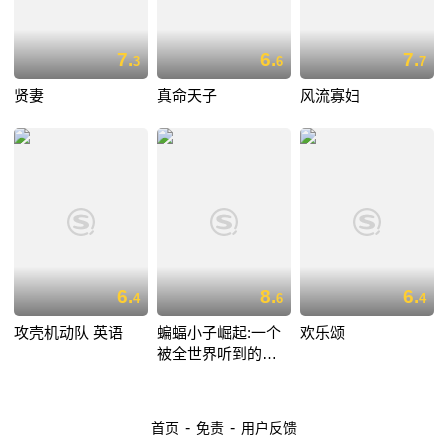
7.
6.
7.
3
6
7
贤妻
真命天子
风流寡妇
6.
8.
6.
4
6
4
攻壳机动队 英语
蝙蝠小子崛起:一个
欢乐颂
被全世界听到的愿
望
-
-
首页
免责
用户反馈