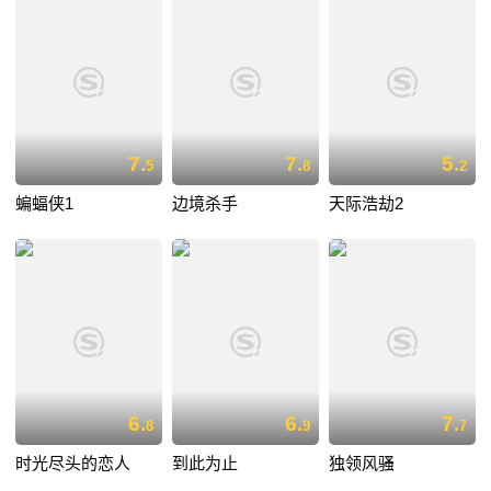
7.
7.
5.
5
8
2
蝙蝠侠1
边境杀手
天际浩劫2
6.
6.
7.
8
9
7
时光尽头的恋人
到此为止
独领风骚