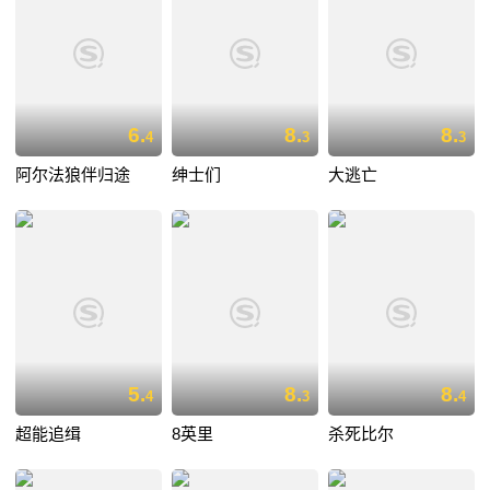
6.
8.
8.
4
3
3
阿尔法狼伴归途
绅士们
大逃亡
5.
8.
8.
4
3
4
超能追缉
8英里
杀死比尔