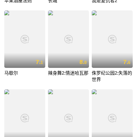
苹果酒屋法则
长城
我是复仇者2
7.
8.
7.
1
0
6
马歇尔
辣身舞2:情迷哈瓦那
侏罗纪公园2:失落的
世界