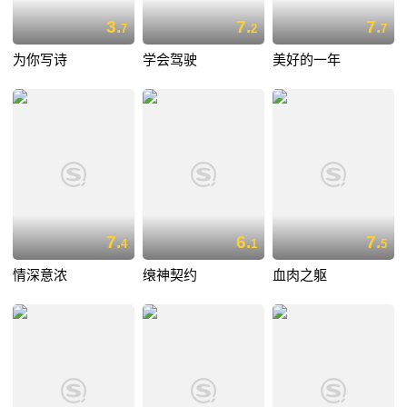
3.
7.
7.
7
2
7
为你写诗
学会驾驶
美好的一年
7.
6.
7.
4
1
5
情深意浓
缞神契约
血肉之躯