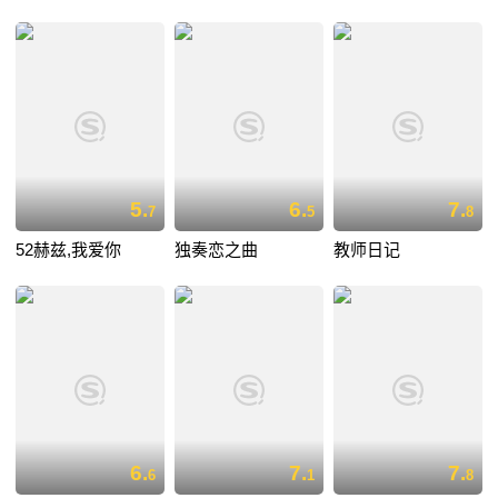
5.
6.
7.
7
5
8
52赫兹,我爱你
独奏恋之曲
教师日记
6.
7.
7.
6
1
8