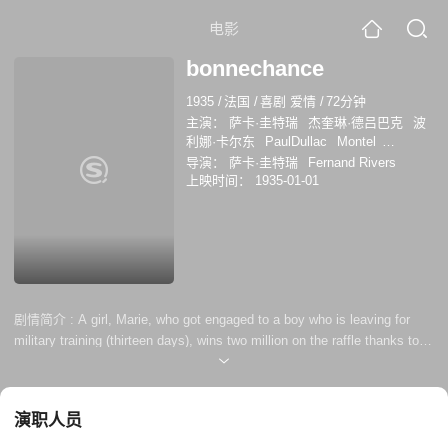
电影
bonnechance
1935
/
法国
/
喜剧 爱情
/
72分钟
主演：
萨卡·圭特瑞
杰奎琳·德吕巴克
波
利娜·卡尔东
PaulDullac
Montel
AndréNumèsFils
RiversCadet
导演：
萨卡·圭特瑞
Fernand Rivers
RobertDarthez
AndréeGuize
上映时间：
1935-01-01
LucienneGivry
SimoneSandre
MadeleineSuffel
Antoine
LouisBaldy
RenéeDennsy
RobertSeller
Paul Dullac
André Numès Fils
Rivers Cadet
Andrée
Guize
Lucienne Givry
Madeleine Suffel
Renée Dennsy
剧情简介 :
A girl, Marie, who got engaged to a boy who is leaving for
military training (thirteen days), wins two million on the raffle thanks to
an older man, Claude, whom she calls her good luck charm. While the
fiance is away, he takes her to a honeymoon before the wedding,
spending a lot of money on caviar, Renoir paintings, castles and other
演职人员
trivia. As Marie is of unknown father, Cla...