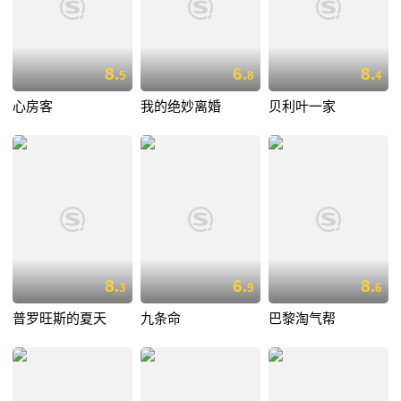
8.
6.
8.
5
8
4
心房客
我的绝妙离婚
贝利叶一家
8.
6.
8.
3
9
6
普罗旺斯的夏天
九条命
巴黎淘气帮