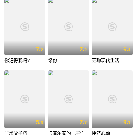
7.
7.
6.
2
2
4
你记得我吗?
缘份
无聊现代生活
5.
7.
9.
6
7
1
非常父子档
卡普尔家的儿子们
怦然心动