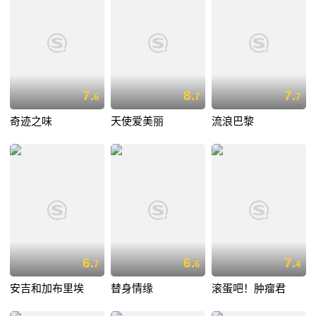
7.
8.
7.
6
7
7
奇迹之味
天使爱美丽
流浪巴黎
6.
6.
7.
7
6
4
安吉和加布里埃
替身情缘
滚蛋吧！肿瘤君