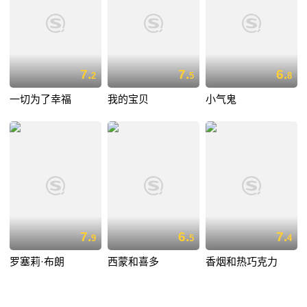
7.
7.
6.
2
5
8
一切为了幸福
我的宝贝
小气鬼
7.
6.
7.
9
5
4
罗塞莉·布朗
西蒙和喜多
香烟和热巧克力