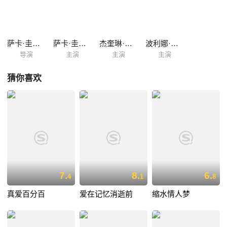
萨卡·圭特瑞
萨卡·圭特瑞
杰奎琳·德吕巴克
波利娜·卡尔东
导演
主演
主演
主演
猜你喜欢
7.
8.
6.
4
1
8
真爱百分百
爱在记忆消逝前
缩水情人梦