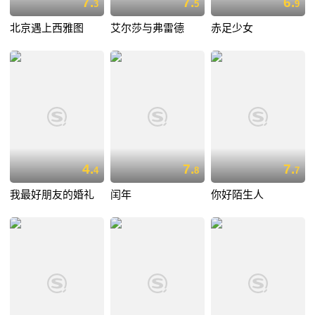
7.
7.
6.
3
5
9
北京遇上西雅图
艾尔莎与弗雷德
赤足少女
4.
7.
7.
4
8
7
我最好朋友的婚礼
闰年
你好陌生人