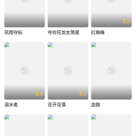
7.
9
风雨夺标
夺命狂龙女煞星
红蜘蛛
5.
7.
5
3
溺水者
花开花落
血鼓