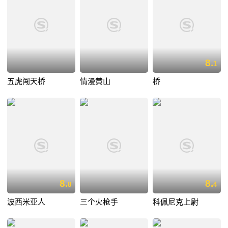
8.
1
五虎闯天桥
情漫黄山
桥
8.
8.
8
4
波西米亚人
三个火枪手
科佩尼克上尉