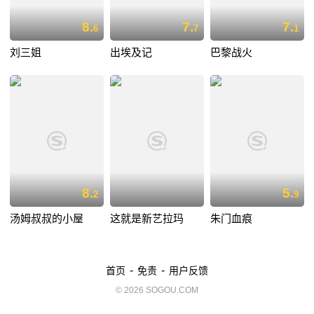
8.
7.
7.
6
7
1
刘三姐
出埃及记
巴黎战火
8.
5.
2
9
汤姆叔叔的小屋
这就是新艺拉玛
朱门血痕
-
-
首页
免责
用户反馈
© 2026 SOGOU.COM