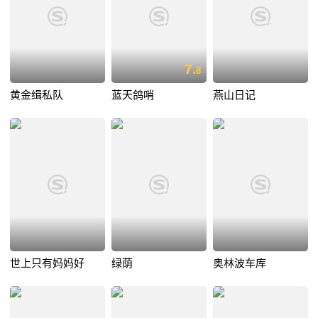
7.
8
黄金缉私队
蓝天鸽哨
燕山日记
世上只有妈妈好
绿荫
奥林波车库