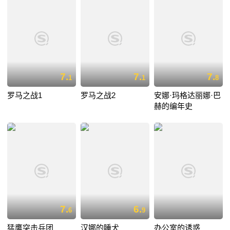
7.
7.
7.
1
1
8
罗马之战1
罗马之战2
安娜·玛格达丽娜·巴
赫的编年史
7.
6.
6
9
猛鹰突击兵团
汉娜的睡犬
办公室的诱惑