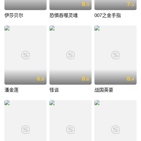
8.
7.
5
1
伊莎贝尔
恐惧吞噬灵魂
007之金手指
6.
8.
8.
0
6
4
潘金莲
怪谈
战国英豪