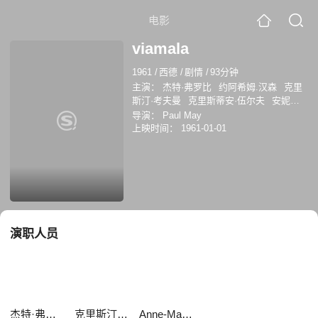
电影
viamala
1961
/
西德
/
剧情
/
93分钟
主演：
杰特·弗罗比
约阿希姆.汉森
克里
斯汀·考夫曼
克里斯蒂安·伍尔夫
安妮塔·
霍弗
埃迪特·舒尔策-韦斯特鲁姆
约瑟夫·
导演：
Paul May
奥芬巴赫
Anne-MarieBlanc
Anne-Marie
上映时间：
1961-01-01
Blanc
Claus Wilcke
Paul Henckels
演职人员
杰特·弗罗比
克里斯汀·考夫曼
Anne-Marie Blanc