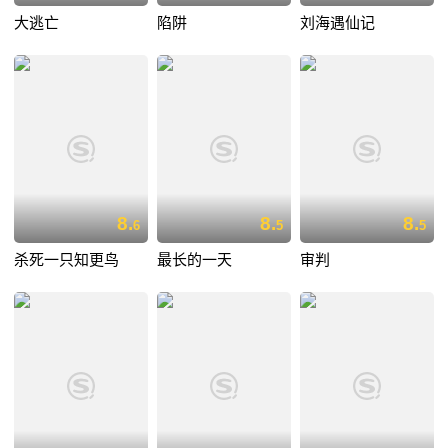
大逃亡
陷阱
刘海遇仙记
8.
8.
8.
6
5
5
杀死一只知更鸟
最长的一天
审判