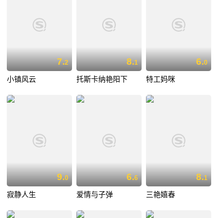
7.
8.
6.
2
1
0
小镇风云
托斯卡纳艳阳下
特工妈咪
9.
6.
8.
0
6
1
寂静人生
爱情与子弹
三艳嬉春