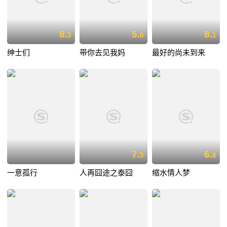
8.
5.
8.
3
0
1
绅士们
带你去见我妈
最好的尚未到来
7.
6.
5
8
一意孤行
人再囧途之泰囧
缩水情人梦