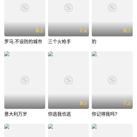
8.
7.
8.
1
6
7
罗马,不设防的城市
三个火枪手
豹
9.
7.
3
2
意大利万岁
你逃我也逃
你记得我吗?