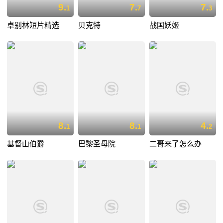
9.
7.
7.
1
7
3
卓别林短片精选
贝克特
战国妖姬
8.
8.
4.
1
1
2
基督山伯爵
巴黎圣母院
二哥来了怎么办