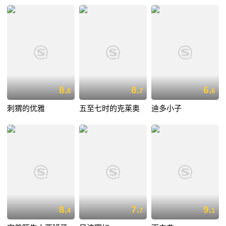
8.
8.
6.
8
7
6
刺猬的优雅
五至七时的克莱奥
迪多小子
8.
7.
9.
4
7
1