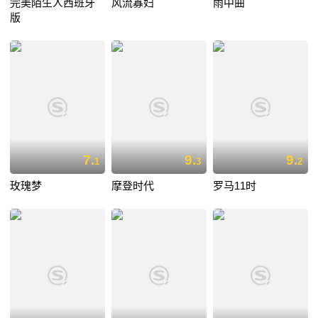
完美陌生人西班牙
风流寡妇
雨中曲
版
7.
9.
9.
1
3
2
玫瑰梦
摩登时代
罗马11时