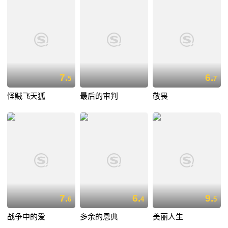
7.
6.
5
7
怪贼飞天狐
最后的审判
敬畏
7.
6.
9.
6
4
5
战争中的爱
多余的恩典
美丽人生