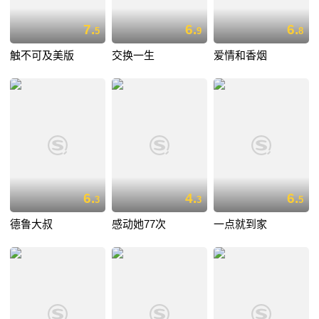
7.
6.
6.
5
9
8
触不可及美版
交换一生
爱情和香烟
6.
4.
6.
3
3
5
德鲁大叔
感动她77次
一点就到家