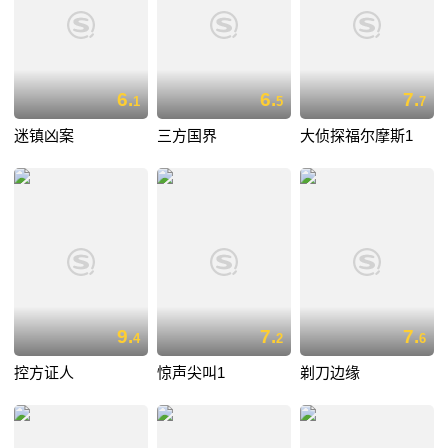
6.
6.
7.
1
5
7
迷镇凶案
三方国界
大侦探福尔摩斯1
9.
7.
7.
4
2
6
控方证人
惊声尖叫1
剃刀边缘