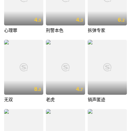
4.
4.
6.
9
3
2
心理罪
刑警本色
拆弹专家
8.
4.
0
7
无双
老虎
销声匿迹