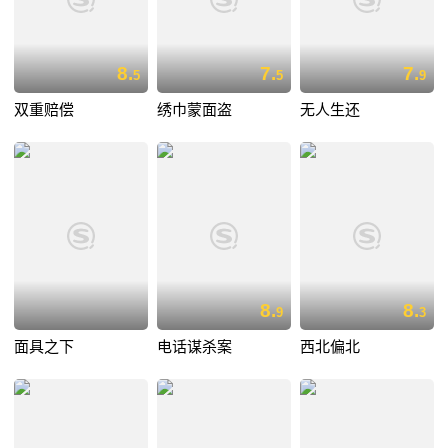
8.
7.
7.
5
5
9
双重赔偿
绣巾蒙面盗
无人生还
8.
8.
9
3
面具之下
电话谋杀案
西北偏北