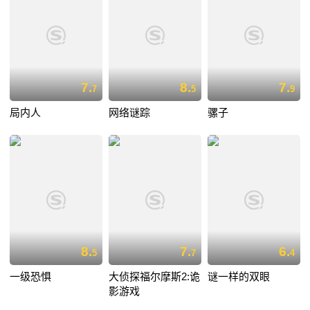
7.
8.
7.
7
5
9
局内人
网络谜踪
骡子
8.
7.
6.
5
7
4
一级恐惧
大侦探福尔摩斯2:诡
谜一样的双眼
影游戏