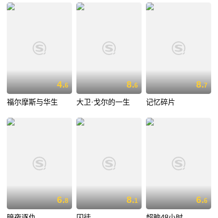
4.
8.
8.
6
6
7
福尔摩斯与华生
大卫·戈尔的一生
记忆碎片
6.
8.
6.
8
1
6
暗夜逐仇
囚徒
超脑48小时