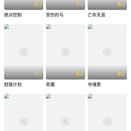
5.
7.
8.
3
2
1
绝对控制
受伤的马
亡命天涯
7.
8.
8.
2
4
1
豺狼计划
恶魔
夺魂索