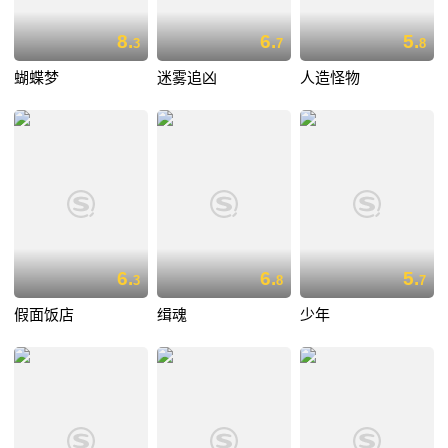
8.
6.
5.
3
7
8
蝴蝶梦
迷雾追凶
人造怪物
6.
6.
5.
3
8
7
假面饭店
缉魂
少年