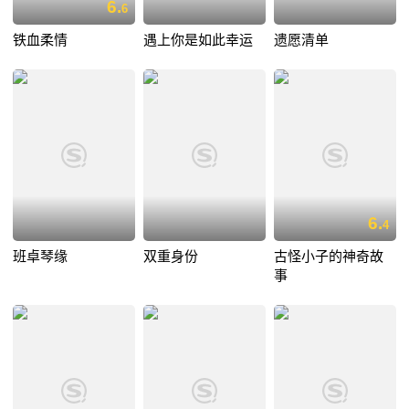
6.
6
铁血柔情
遇上你是如此幸运
遗愿清单
6.
4
班卓琴缘
双重身份
古怪小子的神奇故
事