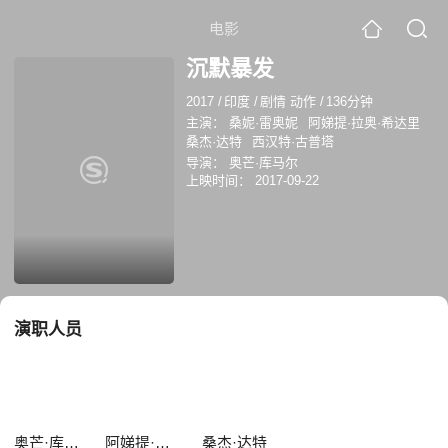
电影
沉默暴发
2017
/
印度
/
剧情 动作
/
136分钟
主演：
桑妮·雷奥妮
阿娣提·拉奥·希达里
桑杰·达特
西汉特·古普塔
导演：
奥芒·库马尔
上映时间：
2017-09-22
演职人员
奥芒·库马尔
阿娣提·拉奥·希达里
桑杰·达特