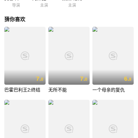
导演
主演
主演
猜你喜欢
7.
7.
6.
0
0
8
巴霍巴利王2:终结
无所不能
一个母亲的复仇