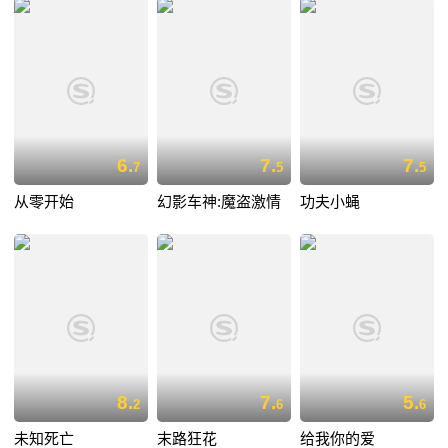
6.
7.
7.
7
5
5
从零开始
幻影车神:魔盗激情
功夫小蝇
8.
7.
5.
2
6
6
未知死亡
末路狂花
给我你的爱