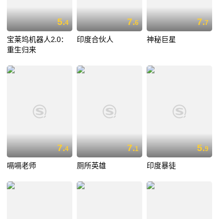
5.
7.
7.
4
6
7
宝莱坞机器人2.0：
印度合伙人
神秘巨星
重生归来
7.
7.
5.
4
1
9
嗝嗝老师
厕所英雄
印度暴徒