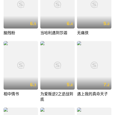
6.
6.
5.
5
4
0
脑残粉
当哈利遇到莎迦
无痛侠
6.
5.
7.
3
8
2
相中情书
为爱叛逆2之逆战到
遇上我的真命天子
底