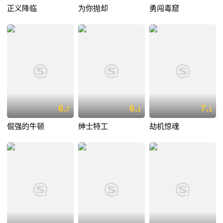
正义降临
为你抛却
勇闯毒窟
6.
6.
7.
7
1
1
倔强的牛顿
绅士特工
劫机惊魂