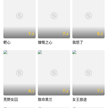
7.
7.
5.
9
4
5
靶心
慷慨之心
我怒了
4.
7.
7.
3
2
3
荒野女囚
致命黑兰
女王旅途