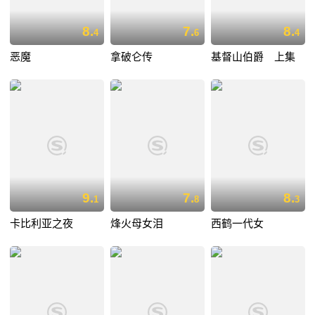
8.
7.
8.
4
6
4
恶魔
拿破仑传
基督山伯爵 上集
9.
7.
8.
1
8
3
卡比利亚之夜
烽火母女泪
西鹤一代女