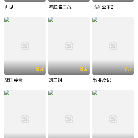
再见
海底喋血战
茜茜公主2
8.
8.
7.
4
6
7
战国英豪
刘三姐
出埃及记