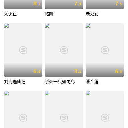
8.
7.
7.
3
9
5
大逃亡
陷阱
老处女
6.
8.
6.
4
6
0
刘海遇仙记
杀死一只知更鸟
潘金莲