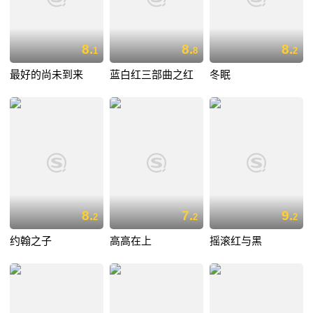
8.
8.
8.
1
8
2
最好的尚未到来
蓝白红三部曲之红
冬眠
8.
7.
9.
2
2
2
约翰之子
高高在上
摇滚红与黑