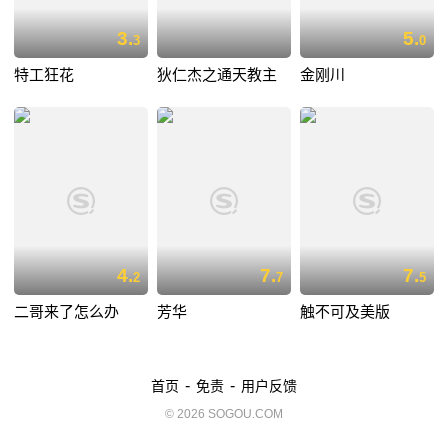
3.
5.
3
0
特工狂花
狄仁杰之通天教主
金刚川
4.
7.
7.
2
7
5
二哥来了怎么办
芳华
触不可及美版
-
-
首页
免责
用户反馈
© 2026 SOGOU.COM