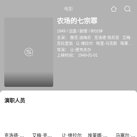
电影
农场的七宗罪
1949
/
法国
/
剧情
/
90分钟
主演：
雅克·迪梅尼
克洛德·热尼亚
艾梅·
克拉里翁
让·维拉尔
哈里-马克斯
埃莱娜
·芒松
Julien Maffre
帕洛
马塞尔·佩雷
导演：
让-德韦夫尔
斯
勒内·热南
上映时间：
1949-01-01
演职人员
克洛德·热尼亚
艾梅·克拉里翁
让·维拉尔
埃莱娜·芒松
马塞尔·佩雷斯