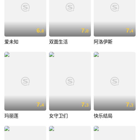
6.
7.
7.
8
0
4
爱未知
双面生活
阿洛伊斯
7.
7.
7.
4
3
3
玛丽莲
女守卫们
快乐结局