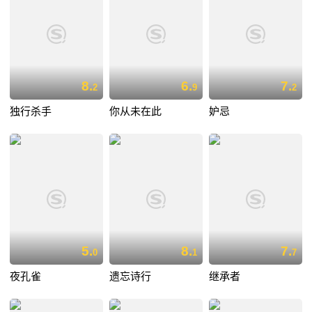
8.
6.
7.
2
9
2
独行杀手
你从未在此
妒忌
5.
8.
7.
0
1
7
夜孔雀
遗忘诗行
继承者