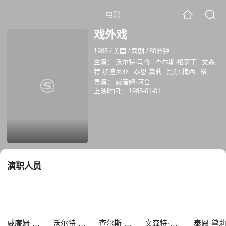
电影
戏外戏
1985
/
美国
/
喜剧
/
80分钟
主演：
沃尔特·马修
查尔斯·格罗丁
文森
特·加迪尼亚
泰恩·黛莉
比尔·梅西
格尔
达·赖德娜
吉恩·戴纳斯基
朱达·卡茨
乔·
导演：
威廉姆·阿舍
马特尔
妮塔塔尔博特
上映时间：
1985-01-01
演职人员
威廉姆·阿舍
沃尔特·马修
查尔斯·格罗丁
文森特·加迪尼亚
泰恩·黛