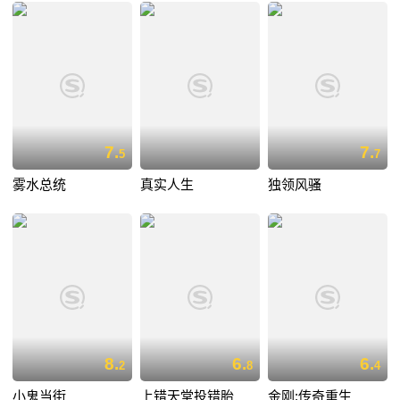
7.
7.
5
7
雾水总统
真实人生
独领风骚
8.
6.
6.
2
8
4
小鬼当街
上错天堂投错胎
金刚:传奇重生