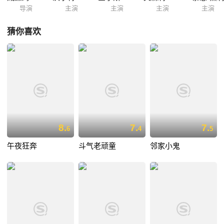
导演
主演
主演
主演
主演
猜你喜欢
8.
7.
7.
6
4
5
午夜狂奔
斗气老顽童
邻家小鬼