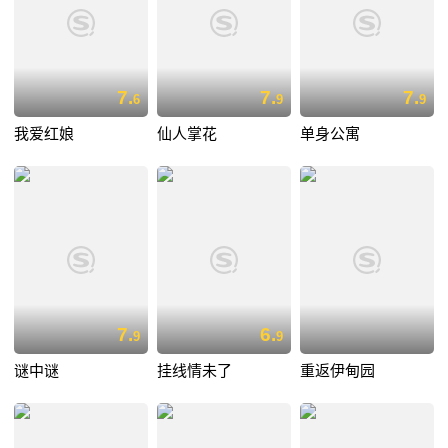
7.
7.
7.
6
9
9
我爱红娘
仙人掌花
单身公寓
7.
6.
9
9
谜中谜
挂线情未了
重返伊甸园