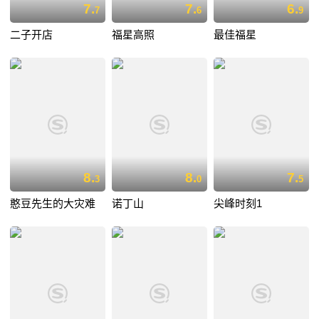
7.
7.
6.
7
6
9
二子开店
福星高照
最佳福星
8.
8.
7.
3
0
5
憨豆先生的大灾难
诺丁山
尖峰时刻1