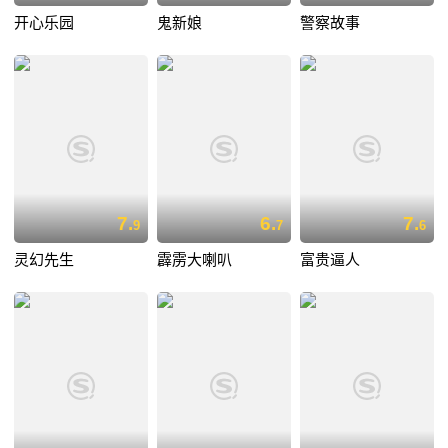
开心乐园
鬼新娘
警察故事
7.
6.
7.
9
7
6
灵幻先生
霹雳大喇叭
富贵逼人