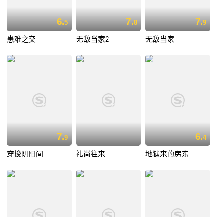
6.
7.
7.
5
8
9
患难之交
无敌当家2
无敌当家
7.
6.
9
4
穿梭阴阳间
礼尚往来
地狱来的房东