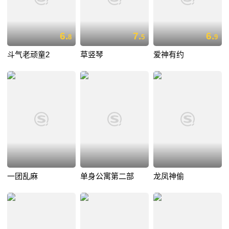
6.
7.
6.
8
5
9
斗气老顽童2
草竖琴
爱神有约
一团乱麻
单身公寓第二部
龙凤神偷