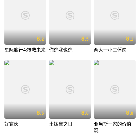
8.
8.
8.
2
5
1
星际旅行4:抢救未来
你逃我也逃
两大一小三俘虏
8.
8.
8.
5
6
8
好家伙
土拨鼠之日
亚当斯一家的价值
观