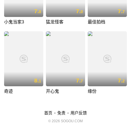
7.
7.
7.
8
0
7
小鬼当家3
猛龙怪客
最佳拍档
8.
7.
7.
1
7
2
奇迹
开心鬼
缘份
-
-
首页
免责
用户反馈
© 2026 SOGOU.COM