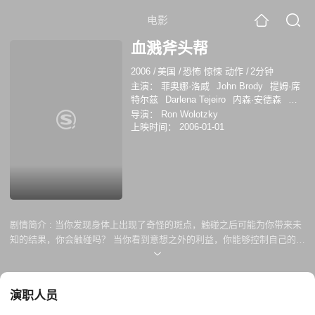
电影
血溅斧头帮
2006
/
美国
/
恐怖 惊悚 动作
/
2分钟
主演：
菲奥娜·洛威
John Brody
提姆·席
特尔兹
Darlena Tejeiro
内森·安德森
杰
森·伦敦
安德丽·博加特
导演：
Ron Wolotzky
上映时间：
2006-01-01
剧情简介 :
当你发现身体上出现了奇怪的斑点，触碰之后可能为你带来未
知的结果，你会触碰吗？ 当你看到意想之外的利益，你能够控制自己的欲
望吗？ 当伤害和利益共存时，究竟孰轻孰重，金钱还是死亡，只有自己知
晓。
演职人员