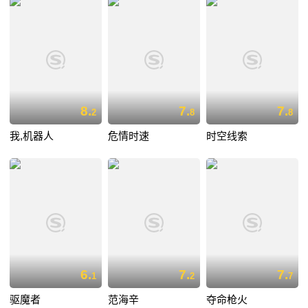
8.
7.
7.
2
8
8
我,机器人
危情时速
时空线索
6.
7.
7.
1
2
7
驱魔者
范海辛
夺命枪火