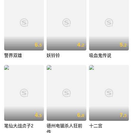
6.
4.
5.
5
2
2
警界双雄
妖铃铃
吸血鬼传说
4.
6.
7.
5
8
5
笔仙大战贞子2
德州电锯杀人狂前
十二宫
传