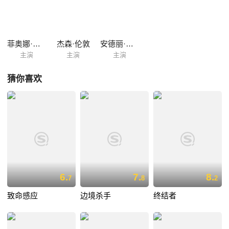
菲奥娜·洛威
杰森·伦敦
安德丽·博加特
主演
主演
主演
猜你喜欢
6.
7.
8.
7
8
2
致命感应
边境杀手
终结者