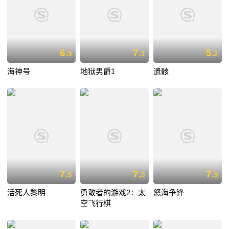
6.
7.
5.
9
1
2
海神号
地狱男爵1
遗骸
7.
7.
7.
5
0
9
活死人黎明
勇敢者的游戏2：太
怒海争锋
空飞行棋