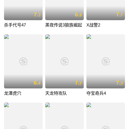
7.
6.
7.
3
9
7
杀手代号47
黑夜传说3狼族崛起
X战警2
6.
7.
7.
4
7
3
龙潭虎穴
天龙特攻队
夺宝奇兵4