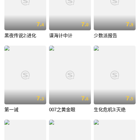
7.
7.
7.
4
0
9
黑夜传说2:进化
谍海计中计
少数派报告
7.
7.
7.
3
6
5
第一诫
007之黄金眼
生化危机3:灭绝