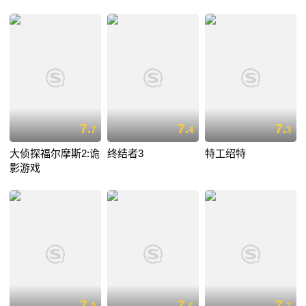
7.
7.
7.
7
4
3
大侦探福尔摩斯2:诡
终结者3
特工绍特
影游戏
7.
7.
7.