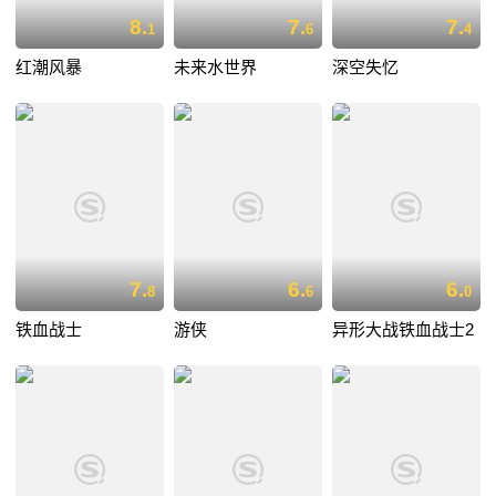
8.
7.
7.
1
6
4
红潮风暴
未来水世界
深空失忆
7.
6.
6.
8
6
0
铁血战士
游侠
异形大战铁血战士2