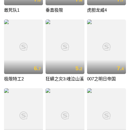
0
6
7
敢死队1
垂直极限
虎胆龙威4
6.
5.
7.
7
2
4
极限特工2
狂蟒之灾3:魂泣山溪
007之明日帝国