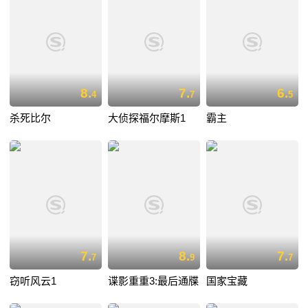
8.
7.
6.
4
7
5
杀死比尔
大侦探福尔摩斯1
霸主
7.
8.
7.
7
9
7
窃听风云1
谍影重重3:最后通牒
国家宝藏