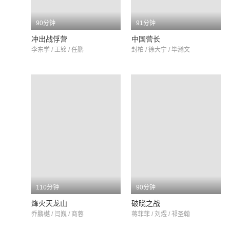
90分钟
91分钟
冲出战俘营
中国营长
李东学 / 王铭 / 任鹏
封柏 / 徐大宁 / 毕瀚文
110分钟
90分钟
烽火天龙山
破晓之战
乔鹏樾 / 闫巍 / 商蓉
蒋菲菲 / 刘煜 / 祁圣翰