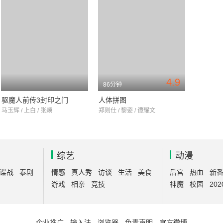
4.9
86分钟
驱魔人前传3封印之门
人体拼图
马玉辉 / 上白 / 张颖
郑则仕 / 黎姿 / 谭耀文
综艺
动漫
谍战
泰剧
情感
真人秀
访谈
生活
美食
后宫
热血
新
游戏
相亲
竞技
神魔
校园
202
企业推广
-
输入法
-
浏览器
-
免责声明
-
官方微博