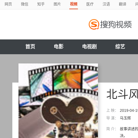
网页
微信
知乎
图片
视频
医疗
汉语
翻译
首页
电影
电视剧
综艺
北斗
上 映：
2019-04-1
导 演：
马玉辉
简 介：
故事讲述的
决。