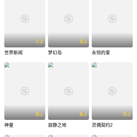
7.
5.
2
4
世界新闻
梦幻岛
永恒的爱
6.
6.
5.
1
3
2
神童
寂静之地
灵偶契约2