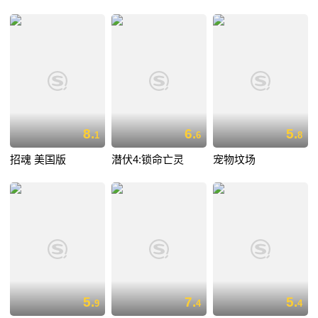
8.
6.
5.
1
6
8
招魂 美国版
潜伏4:锁命亡灵
宠物坟场
5.
7.
5.
9
4
4