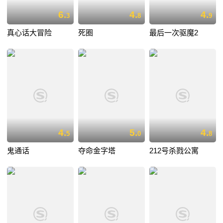
6.
4.
4.
3
8
9
真心话大冒险
死圈
最后一次驱魔2
4.
5.
4.
5
0
8
鬼通话
夺命金字塔
212号杀戮公寓