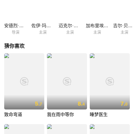
于贝洛斯家族，他们是小镇的创始家族，在这里经营着造纸工厂，小镇因
此而得名。贝洛斯家族别墅里曾住了一名神秘女孩莎拉（凯瑟琳·波拉德
饰），她受尽家人的折磨，并被独自关在一间黑暗的小房间里，禁止外
出。孤独的莎拉于是隔着墙壁给一些孩子们讲恐怖故事，然而听过她讲故
安德烈·艾弗道夫
佐伊·玛格丽特·科莱蒂
迈克尔·加尔扎
加布里埃尔·拉什
吉尔·贝罗斯
事的一些孩子们突然死去，这引起了小镇居民的恐慌和愤怒，莎...
导演
主演
主演
主演
主演
猜你喜欢
5.
8.
7.
7
4
0
致命弯道
我在雨中等你
睡梦医生