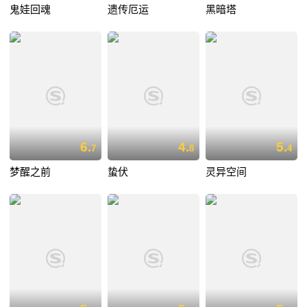
鬼娃回魂
遗传厄运
黑暗塔
6.
4.
5.
7
8
4
梦醒之前
蛰伏
灵异空间