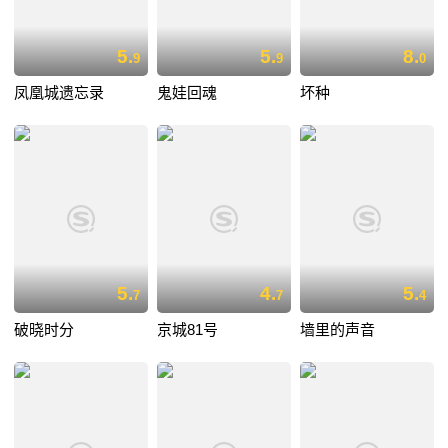
5.
5.
8.
9
9
0
凤凰城遗忘录
鬼娃回魂
坏种
5.
4.
5.
7
7
4
破晓时分
京城81号
墙里的声音