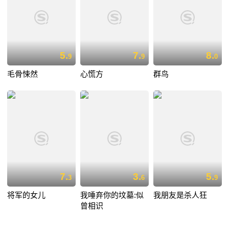
5.
7.
8.
9
9
0
毛骨悚然
心慌方
群鸟
7.
3.
5.
3
6
9
将军的女儿
我唾弃你的坟墓:似
我朋友是杀人狂
曾相识