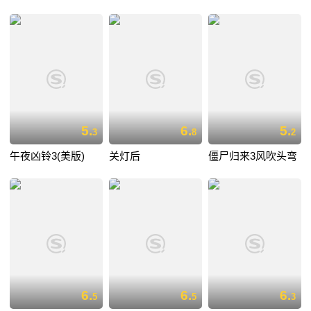
5.
6.
5.
3
8
2
午夜凶铃3(美版)
关灯后
僵尸归来3风吹头弯
6.
6.
6.
5
5
3