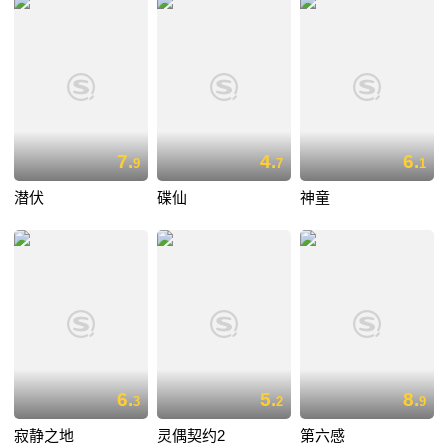
7.
4.
6.
9
7
1
潜伏
碟仙
神童
6.
5.
8.
3
2
9
寂静之地
灵偶契约2
第六感