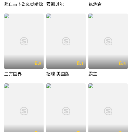
死亡占卜2:恶灵始源
安娜贝尔
昆池岩
6.
8.
6.
5
1
5
三方国界
招魂 美国版
霸主