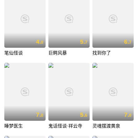
4.
5.
6.
0
7
7
笔仙怪谈
巨鳄风暴
找到你了
7.
5.
7.
0
6
0
睡梦医生
鬼话怪谈·祥云寺
灵魂摆渡黄泉