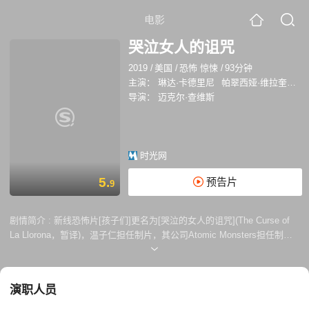
电影
哭泣女人的诅咒
2019
/
美国
/
恐怖 惊悚
/
93分钟
主演：
琳达·卡德里尼
帕翠西娅·维拉奎兹
导演：
迈克尔·查维斯
时光网
5.
预告片
9
剧情简介 :
新线恐怖片[孩子们]更名为[哭泣的女人的诅咒](The Curse of
La Llorona，暂译)，温子仁担任制片，其公司Atomic Monsters担任制
作。导演迈克尔·查维斯，主演琳达·卡德里尼。墨西哥传说中有一个“哭泣
的女人”的故事， 一个丢了自己孩子的女人开始掠夺其它人家的孩子。片
中的单身母亲在调查儿童失踪案时发现这个“哭泣的女人”似乎就在她的身
演职人员
边。