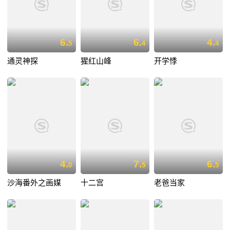
6.
6.
4.
5
4
4
通灵神探
猩红山峰
开学悸
4.
7.
6.
0
5
5
沙海番外之画媒
十二宫
老爸当家