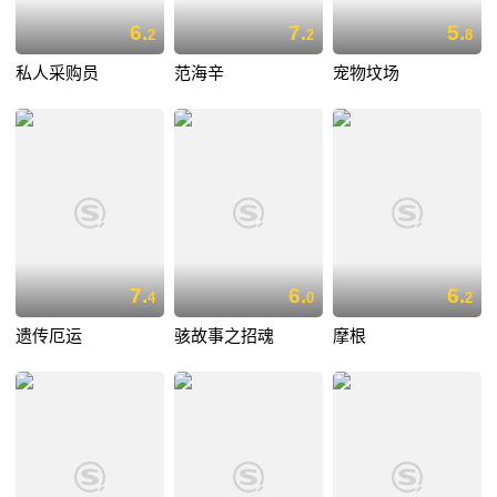
6.
7.
5.
2
2
8
私人采购员
范海辛
宠物坟场
7.
6.
6.
4
0
2
遗传厄运
骇故事之招魂
摩根