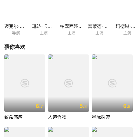
迈克尔·查维斯
琳达·卡德里尼
帕翠西娅·维拉奎兹
雷蒙德·克鲁斯
玛德琳·麦格劳
导演
主演
主演
主演
主演
猜你喜欢
6.
5.
6.
7
8
8
致命感应
人造怪物
星际探索