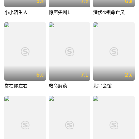
5.
7.
6.
9
2
6
小小陌生人
惊声尖叫1
潜伏4:锁命亡灵
5.
7.
2.
0
1
6
常在你左右
救命解药
北平会馆