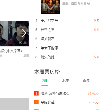
演员：海清 陈永胜 柴烨 王玥婷 万国鹏 美朵达瓦 赵瑞婷 罗解艳 郭莉娜 潘家艳
4
泰坦尼克号
9.5
5
长空之王
6.6
6
坚如磐石
02:28
01:53
7
年会不能停
片段 (中文字幕)
《宝贝儿》终极预告 杨幂出道16年首演文艺片
豆瓣
芒果TV
10
2018-09-27
2018-09-27
8
消失的她
6.4
本周票房榜
内地
北美
香港
1
哈利·波特与魔法石
9478万
2
星际穿越
3056万