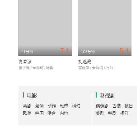
7.4
5.4
91分钟
105分钟
青春派
捉迷藏
董子健 / 秦海璐 / 咏梅
霍建华 / 秦海璐 / 万茜
电影
电视剧
喜剧
爱情
动作
恐怖
科幻
偶像剧
古装
抗日
欧美
韩国
港台
内地
美剧
韩剧
杨洋