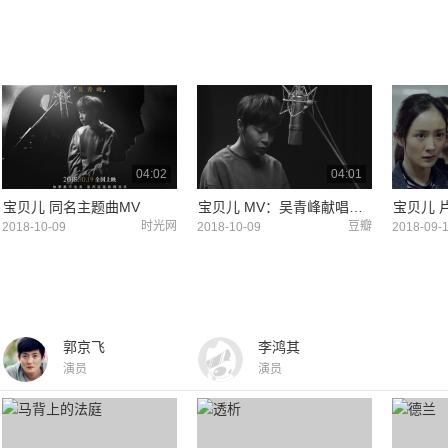
04:02
04:01
宝贝儿 同名主题曲MV
宝贝儿 MV：吴青峰献唱同名主题曲 (中文字幕)
宝贝儿 
时光网
豆瓣
2018-10-09
2018-10-09
2018-09-
郭京飞
李鸿其
演员
演员