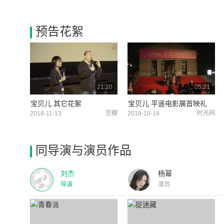
预告花絮
21:20
05:21
宝贝儿 其它花絮
宝贝儿 平遥电影展首映礼
豆瓣
时光网
2018-11-13
2018-10-14
同导演与演员作品
刘杰
杨幂
导演
演员