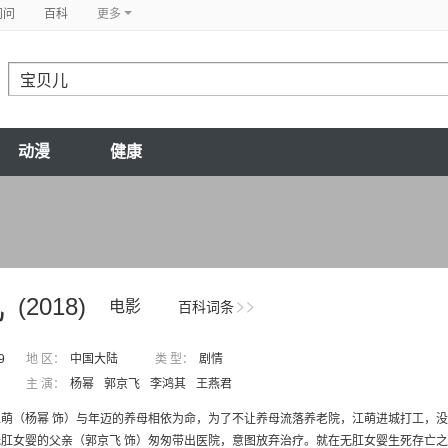
问问
百科
更多
动漫
健康
儿
(2018)
电影
百科词条
9
地 区：
中国大陆
类 型：
剧情
主 演：
杨幂
郭京飞
李鸿其
王燕君
江萌（杨幂 饰）与年迈的养母相依为命，为了不让养母流落养老院，江萌进城打工，
肛女婴的父亲（郭京飞 饰）匆匆带出医院，意图放弃治疗。就在无肛女婴生死存亡之际