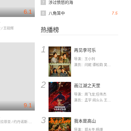
7
涉过愤怒的海
6.1
8
八角笼中
7.5
静
 / 王砚辉
热播榜
1
再见李可乐
导演：王小列
演员：闫妮 谭松韵 吴京 蒋龙 赵小棠 冯雷 李虎城 平安 小七 小可乐
2
画江湖之天罡
导演：周飞龙;任伟杰
演员：孟宇 阎么么 王凯 郭政建 阎萌萌 杨默 高枫 齐斯伽 刘芊含 马程
9.1
家
3
我本是高山
赞恩·阿尔·拉菲亚 / 约丹诺斯·希费罗 / 博鲁瓦蒂夫·特雷杰·班科尔
导演：郑大圣;杨瑾