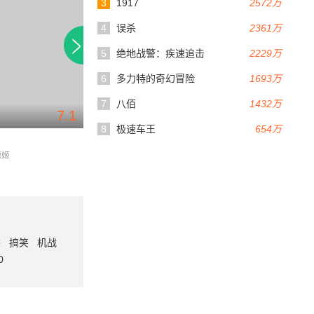
3
1917
2572万
4
误杀
2361万
5
绝地战警：疾速追击
2229万
6
多力特的奇幻冒险
1693万
7
八佰
1432万
7.1
61分钟
18分钟
8
极速车王
654万
超能小队
铁武汉
德姬
成靓欢 / 马烽
番
搞笑
机战
0