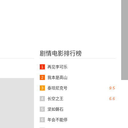
剧情电影排行榜
1
再见李可乐
2
我本是高山
3
泰坦尼克号
9.5
4
长空之王
6.6
5
坚如磐石
6
年会不能停