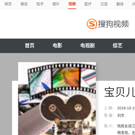
网页
微信
知乎
图片
视频
医疗
汉语
翻译
首页
电影
电视剧
综艺
宝贝
上 映：
2018-10-1
导 演：
刘杰
简 介：
残疾女孩
萌发现，无