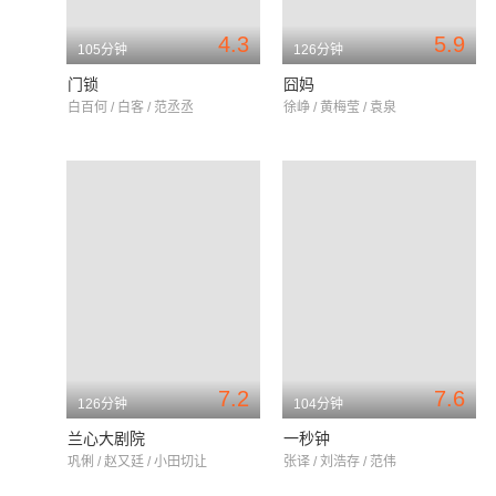
4.3
5.9
105分钟
126分钟
门锁
囧妈
白百何 / 白客 / 范丞丞
徐峥 / 黄梅莹 / 袁泉
7.2
7.6
126分钟
104分钟
兰心大剧院
一秒钟
巩俐 / 赵又廷 / 小田切让
张译 / 刘浩存 / 范伟