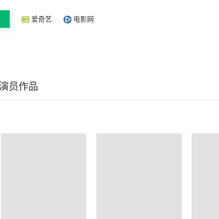
爱奇艺
电影网
/演员作品