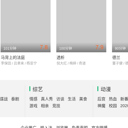
7.8
7.9
101分钟
100分钟
90分钟
马背上的法庭
透析
德兰
李保田 / 吕聿来 / 杨亚宁
倪大红 / 梅婷 / 奇道
董子健 / 
综艺
动漫
谍战
泰剧
情感
真人秀
访谈
生活
美食
后宫
热血
新
游戏
相亲
竞技
神魔
校园
202
企业推广
-
输入法
-
浏览器
-
免责声明
-
官方微博