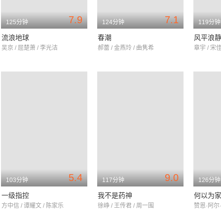
7.9
7.1
125分钟
124分钟
119分钟
流浪地球
春潮
风平浪
吴京 / 屈楚萧 / 李光洁
郝蕾 / 金燕玲 / 曲隽希
章宇 / 宋佳
5.4
9.0
103分钟
117分钟
126分钟
一级指控
我不是药神
何以为
方中信 / 谭耀文 / 陈家乐
徐峥 / 王传君 / 周一围