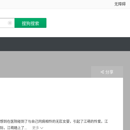
无障碍
分享
没想到在医院碰到了与自己同病相怜的无肛女婴，引起了江萌的怜爱。江
，江萌踏上了...
更多