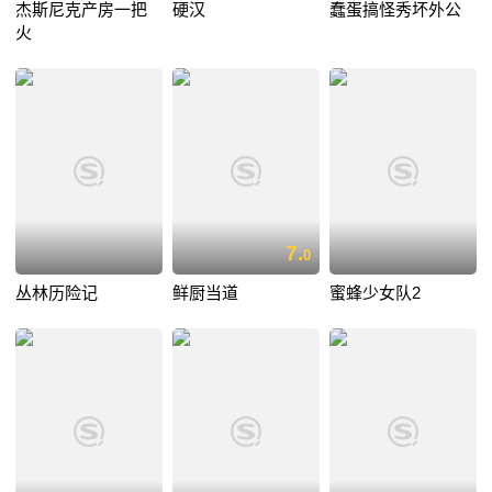
杰斯尼克产房一把
硬汉
蠢蛋搞怪秀坏外公
火
7.
0
丛林历险记
鲜厨当道
蜜蜂少女队2