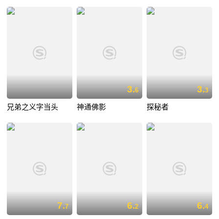
3.
3.
6
3
兄弟之义字当头
神通佛影
探秘者
7.
6.
6.
7
2
4