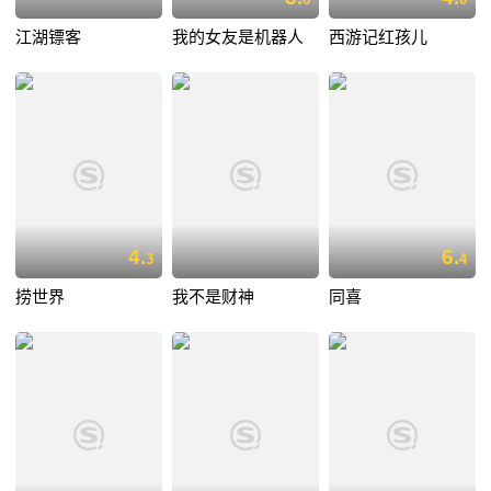
江湖镖客
我的女友是机器人
西游记红孩儿
4.
6.
3
4
捞世界
我不是财神
同喜