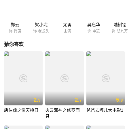
郑云
梁小龙
尤勇
吴启华
陆树铭
饰 肖强
饰 老龙头
主演
饰 申凌
饰 胡九万
猜你喜欢
2.
2.
5.
9
7
8
唐伯虎之偷天换日
火云邪神之修罗面
爸爸去哪儿大电影1
具