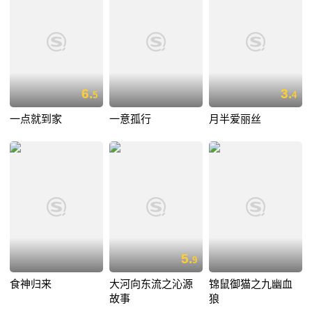
6.
3.
5
4
一点就到家
一意孤行
月半爱丽丝
5.
9
食神归来
大河向东流之沁源
锦鼠御猫之九幽血
故事
狼