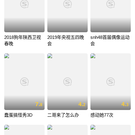
2018狗年陕西卫视
2019年央视五四晚
snh48首届偶像运动
春晚
会
会
7.
4.
4.
8
2
3
蠢蛋搞怪秀3D
二哥来了怎么办
感动她77次