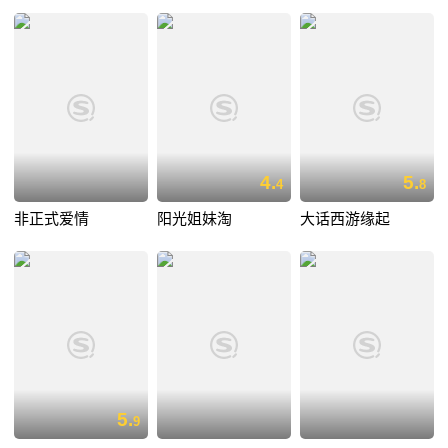
4.
5.
4
8
非正式爱情
阳光姐妹淘
大话西游缘起
5.
9