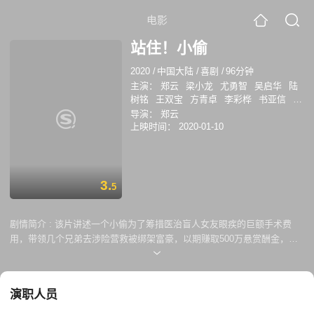
电影
站住！小偷
2020
/
中国大陆
/
喜剧
/
96分钟
主演：
郑云
梁小龙
尤勇智
吴启华
陆
树铭
王双宝
方青卓
李彩桦
书亚信
夏
乐
李炳渊
方舟波
宁小花
天津喜哥
赵
导演：
郑云
泽东
陆超
上映时间：
2020-01-10
3.
5
剧情简介 :
该片讲述一个小偷为了筹措医治盲人女友眼疾的巨额手术费
用，带领几个兄弟去涉险营救被绑架富豪，以期赚取500万悬赏酬金，在
此过程中遭遇打劫与欺骗，从而引发了一系列啼笑皆非又感人至深的故
事。从主人公的迷失到感悟再到人性的救赎与回归，采用喜剧的表达方式
让观众在愉悦开怀的氛围中感受温暖与欣慰。
演职人员