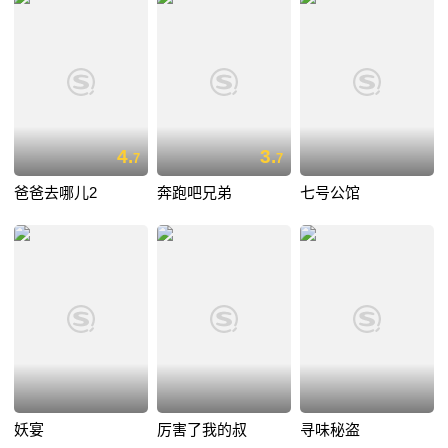
4.
3.
7
7
爸爸去哪儿2
奔跑吧兄弟
七号公馆
妖宴
厉害了我的叔
寻味秘盗