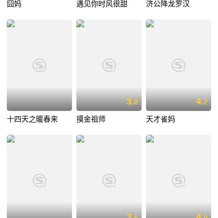
囧妈
遇见你时风很甜
济公降龙罗汉
3.
4.
0
7
十四天之暖春来
摸金祖师
天才雀妈
3.
4.
6
0