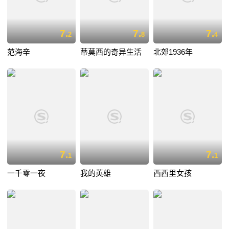
7.
7.
7.
2
8
4
范海辛
蒂莫西的奇异生活
北郊1936年
7.
7.
1
1
一千零一夜
我的英雄
西西里女孩