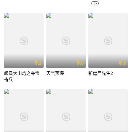
（下）
3.
3.
3.
2
8
2
超级大山炮之夺宝
天气预爆
新僵尸先生2
奇兵