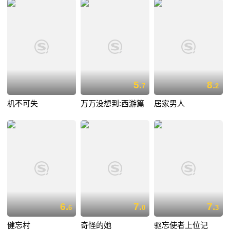
5.
8.
7
2
机不可失
万万没想到:西游篇
居家男人
6.
7.
7.
6
0
3
健忘村
奇怪的她
驱忘使者上位记