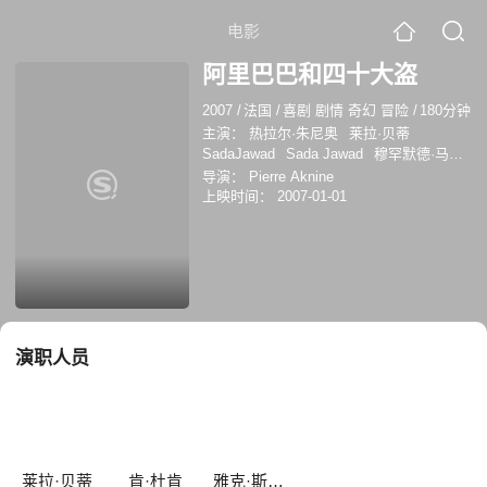
电影
阿里巴巴和四十大盗
2007
/
法国
/
喜剧 剧情 奇幻 冒险
/
180分钟
主演：
热拉尔·朱尼奥
莱拉·贝蒂
SadaJawad
Sada Jawad
穆罕默德·马吉
德
菲奥蕾拉·坎帕内拉
法里达·拉瓦吉
多
导演：
Pierre Aknine
克·吉内科
肯·杜肯
卢卡·沃德
雅克·斯皮
上映时间：
2007-01-01
埃塞
演职人员
莱拉·贝蒂
肯·杜肯
雅克·斯皮埃塞