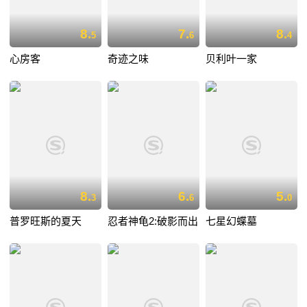
8.
7.
8.
5
6
4
心房客
奇迹之味
贝利叶一家
8.
6.
5.
3
6
0
普罗旺斯的夏天
忍者神龟2:破影而出
七星幻蝶墓