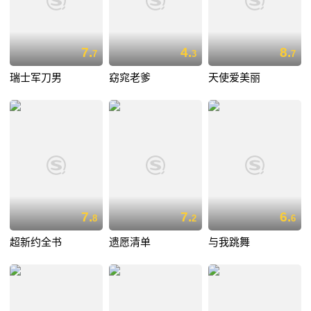
7.
4.
8.
7
3
7
瑞士军刀男
窈窕老爹
天使爱美丽
7.
7.
6.
8
2
6
超新约全书
遗愿清单
与我跳舞