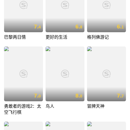
7.
6.
6.
4
8
1
巴黎两日情
更好的生活
格列佛游记
7.
8.
7.
0
0
7
勇敢者的游戏2：太
鸟人
冒牌天神
空飞行棋