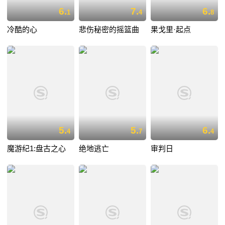
6.
7.
6.
1
4
8
冷酷的心
悲伤秘密的摇篮曲
果戈里·起点
5.
5.
6.
4
7
4
魔游纪1:盘古之心
绝地逃亡
审判日