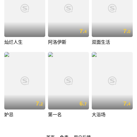
7.
7.
4
0
灿烂人生
阿洛伊斯
双面生活
7.
6.
7.
2
7
4
妒忌
第一名
大浴场