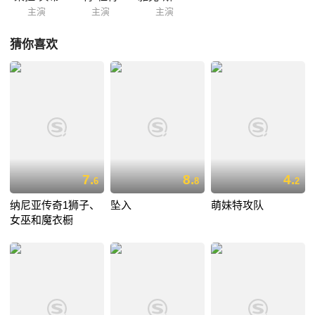
主演
主演
主演
猜你喜欢
7.
8.
4.
6
8
2
纳尼亚传奇1狮子、
坠入
萌妹特攻队
女巫和魔衣橱