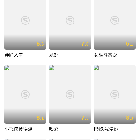
6.
7.
5.
6
6
1
鞋匠人生
龙虾
女巫斗恶龙
8.
7.
8.
1
5
3
小飞侠彼得潘
喝彩
巴黎,我爱你