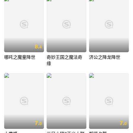
8.
4
哪吒之魔童降世
奇妙王国之魔法奇
济公之降龙降世
缘
7.
7.
0
0