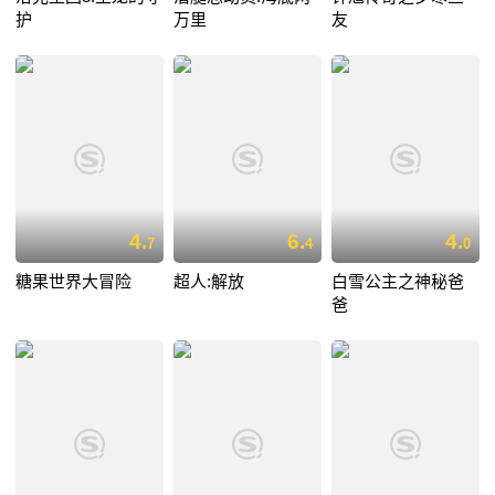
护
万里
友
4.
6.
4.
7
4
0
糖果世界大冒险
超人:解放
白雪公主之神秘爸
爸