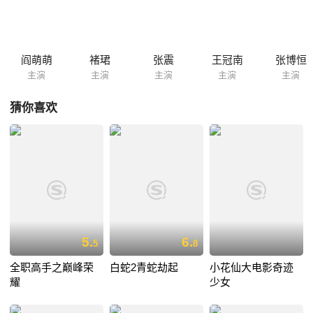
阎萌萌
褚珺
张震
王冠南
张博恒
主演
主演
主演
主演
主演
猜你喜欢
5.
6.
5
8
全职高手之巅峰荣
白蛇2青蛇劫起
小花仙大电影奇迹
耀
少女