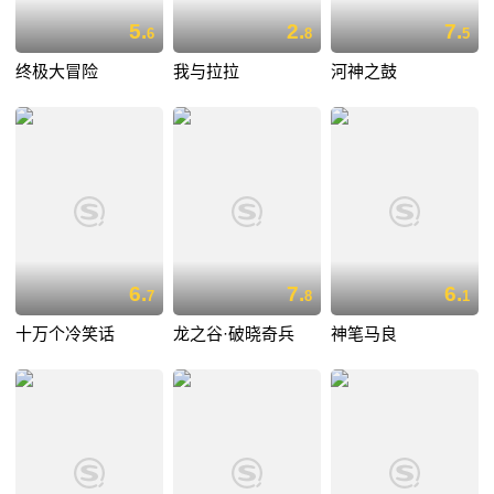
5.
2.
7.
6
8
5
终极大冒险
我与拉拉
河神之鼓
6.
7.
6.
7
8
1
十万个冷笑话
龙之谷·破晓奇兵
神笔马良