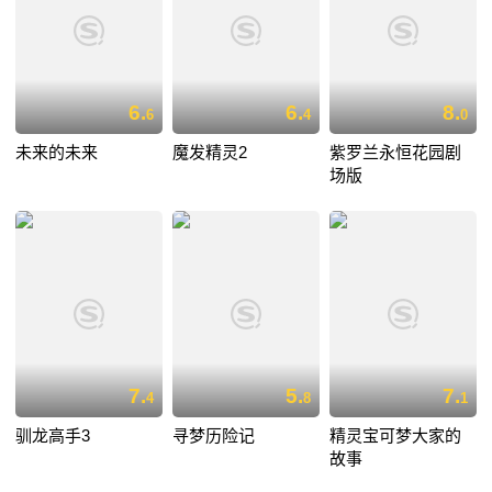
6.
6.
8.
6
4
0
未来的未来
魔发精灵2
紫罗兰永恒花园剧
场版
7.
5.
7.
4
8
1
驯龙高手3
寻梦历险记
精灵宝可梦大家的
故事