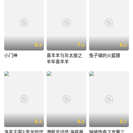
6.
7.
6.
9
6
0
小门神
喜羊羊与灰太狼之
兔子镇的火狐狸
羊年喜羊羊
6.
4.
5.
4
0
7
洛克王国3:圣龙的守
潜艇总动员:海底两
钟馗传奇之岁寒三