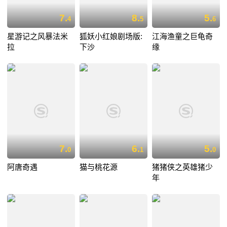
7.
8.
5.
4
5
6
星游记之风暴法米
狐妖小红娘剧场版:
江海渔童之巨龟奇
拉
下沙
缘
7.
6.
5.
0
1
0
阿唐奇遇
猫与桃花源
猪猪侠之英雄猪少
年