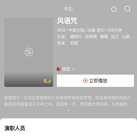
电影
风语咒
2018
/
中国大陆
/
动画 奇幻
/
105分钟
主演：
路知行
阎萌萌
褚珺
边江
山新
郭
导演：
刘阔
搜狐
6.
立即播放
8
剧情简介 :
生活在孝阳岗的少年郎明怀揣侠岚梦想，但双眼失明的他却只
能靠招摇撞骗混于市井之中。直到有一天，罗刹袭击孝阳岗，与他相依为
命的母亲突然失踪，郎明迫不得已踏上了找寻真相之路。一波未平一波又
起，上古神兽饕餮现世让人间危在旦夕，传说中的侠岚们也出现在眼前，
郎明也踏上了改变一生的冒险之旅……
演职人员