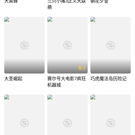
大黄蜂
三只小猪3正义大联
朝花夕誓
萌
5.
3
大圣崛起
赛尔号大电影7疯狂
巧虎魔法岛历险记
机器城