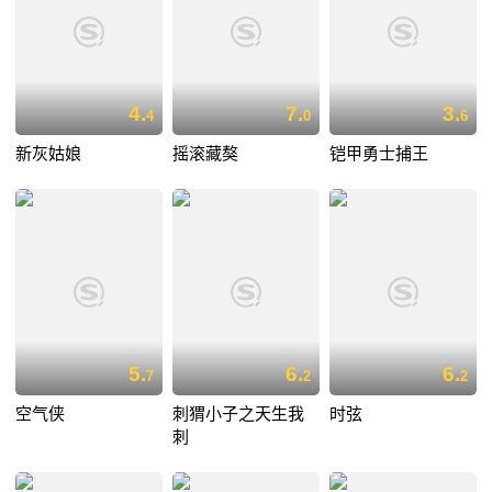
4.
7.
3.
4
0
6
新灰姑娘
摇滚藏獒
铠甲勇士捕王
5.
6.
6.
7
2
2
空气侠
刺猬小子之天生我
时弦
刺