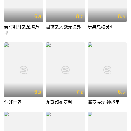
6.
8.
8.
9
2
5
秦时明月之龙腾万
魁拔之大战元泱界
玩具总动员4
里
6.
7.
6.
8
2
6
你好世界
龙珠超布罗利
暹罗决:九神战甲