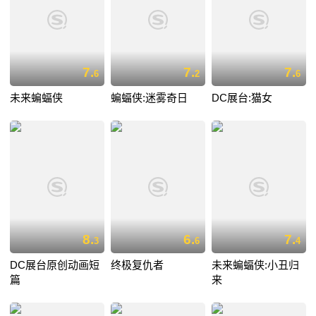
7.
7.
7.
6
2
6
未来蝙蝠侠
蝙蝠侠:迷雾奇日
DC展台:猫女
8.
6.
7.
3
6
4
DC展台原创动画短
终极复仇者
未来蝙蝠侠:小丑归
篇
来