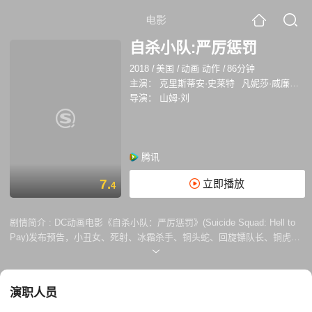
电影
自杀小队:严厉惩罚
2018
/
美国
/
动画 动作
/
86分钟
主演：
克里斯蒂安·史莱特
凡妮莎·威廉斯
导演：
山姆·刘
腾讯
7.
立即播放
4
剧情简介 :
DC动画电影《自杀小队：严厉惩罚》(Suicide Squad: Hell to
Pay)发布预告，小丑女、死射、冰霜杀手、铜头蛇、回旋镖队长、铜虎组
成小队，阿曼达·沃勒派遣他们去找回一个神秘物件——为此他们愿意牺牲
性命，而小队很快发现他们面临着其他团伙的挑战。 克里斯汀·史莱特、
C·托马斯·豪威尔、塔拉·斯特朗、连姆·麦肯泰尔、比利·布朗、克里斯汀·
演职人员
鲍尔、凡妮莎·威廉姆斯、丹妮亚·拉米雷兹等参与配音，Sam Liu(《蝙蝠
侠：致命玩笑》《绿灯侠》动画系列)执导，今春发行数字版、DVD和蓝