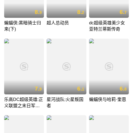
8.
8.
6.
9
2
7
蝙蝠侠:黑暗骑士归
超人总动员
dc超级英雄美少女
来(下)
亚特兰蒂斯传奇
7.
6.
6.
9
1
8
乐高DC超级英雄:正
星河战队:火星叛国
蝙蝠侠与哈莉·奎恩
义联盟之末日军团
者
的进攻