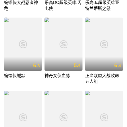
蝙蝠侠大战忍者神
乐高DC超级英雄:闪
乐高dc超级英雄亚
龟
电侠
特兰蒂斯之怒
6.
5.
6.
3
9
4
蝙蝠侠缄默
神奇女侠血脉
正义联盟大战致命
五人组