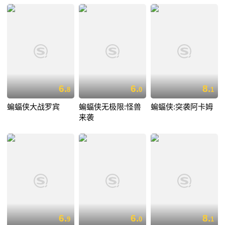
6.
6.
8.
8
0
1
蝙蝠侠大战罗宾
蝙蝠侠无极限:怪兽
蝙蝠侠:突袭阿卡姆
来袭
6.
6.
8.
9
0
1