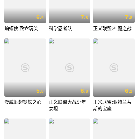
6.
7.
7.
9
8
8
蝙蝠侠:致命玩笑
科学忍者队
正义联盟:神魔之战
5.
6.
6.
8
8
2
漫威崛起钢铁之心
正义联盟大战少年
正义联盟:亚特兰蒂
泰坦
斯的宝座