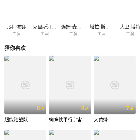
光碟。
比利·布朗
克里斯汀·鲍尔
连姆·麦肯泰尔
塔拉·斯特朗
大卫·博
主演
主演
主演
主演
主演
猜你喜欢
8.
8.
7.
8
6
0
超能陆战队
蜘蛛侠平行宇宙
大黄蜂