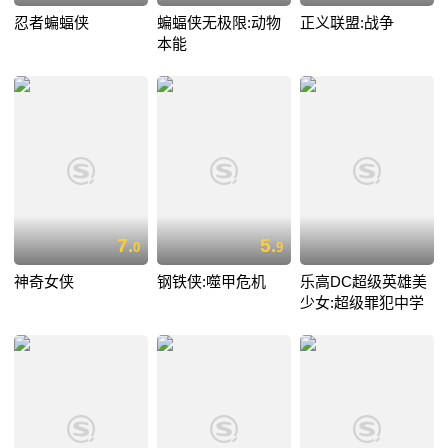
忍者蝙蝠侠
蝙蝠侠无极限:动物
正义联盟:战争
本能
7.
5.
0
9
神奇女侠
钢铁侠:噬甲危机
乐高DC超级英雄美
少女:超级罪犯中学