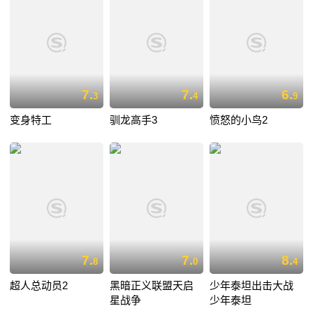
7.
7.
6.
3
4
9
变身特工
驯龙高手3
愤怒的小鸟2
7.
7.
8.
8
0
4
超人总动员2
黑暗正义联盟天启
少年泰坦出击大战
星战争
少年泰坦