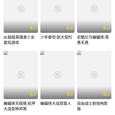
6.
6.
6.
1
8
5
dc超级英雄美少女
少年泰坦:犹大契约
史酷比与蝙蝠侠:英
星际游戏
勇无畏
6.
5.
5.
3
8
6
蝙蝠侠无极限:机甲
蝙蝠侠大战双面人
自由战士射线电影
大战变种异煞
版