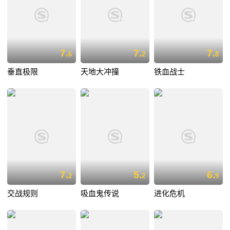
7.
7.
7.
6
2
8
垂直极限
天地大冲撞
铁血战士
7.
5.
6.
2
2
9
交战规则
吸血鬼传说
进化危机