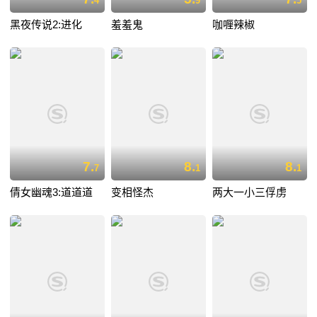
4
9
5
黑夜传说2:进化
羞羞鬼
咖喱辣椒
7.
8.
8.
7
1
1
倩女幽魂3:道道道
变相怪杰
两大一小三俘虏