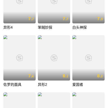
7.
7.
7.
7
7
9
异形4
笨贼妙探
白头神探
7.
8.
8.
6
1
2
佐罗的面具
异形2
爱国者