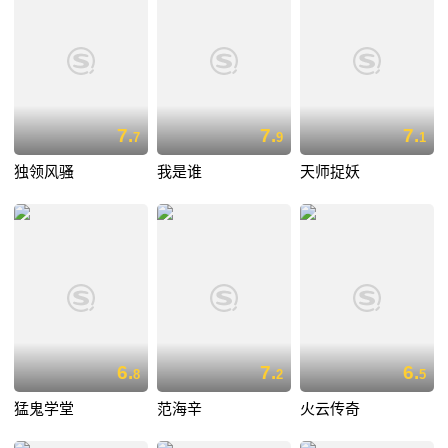
7.
7.
7.
7
9
1
独领风骚
我是谁
天师捉妖
6.
7.
6.
8
2
5
猛鬼学堂
范海辛
火云传奇