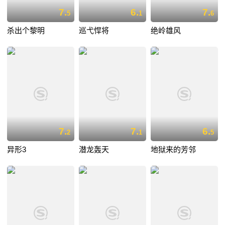
7.
6.
7.
5
1
6
杀出个黎明
巡弋悍将
绝岭雄风
7.
7.
6.
2
1
5
异形3
潜龙轰天
地狱来的芳邻