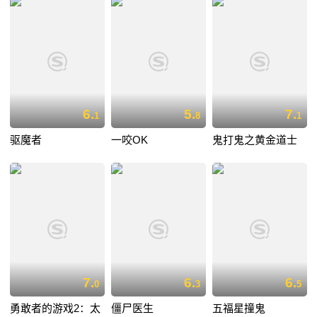
6.
5.
7.
1
8
1
驱魔者
一咬OK
鬼打鬼之黄金道士
7.
6.
6.
0
3
5
勇敢者的游戏2：太
僵尸医生
五福星撞鬼