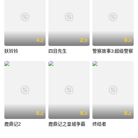
4.
2.
8.
2
9
0
妖铃铃
四目先生
警察故事3:超级警察
8.
8.
8.
2
4
2
鹿鼎记2
鹿鼎记之皇城争霸
终结者