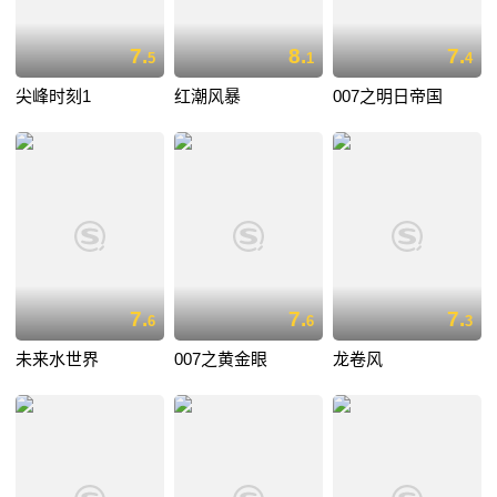
7.
8.
7.
5
1
4
尖峰时刻1
红潮风暴
007之明日帝国
7.
7.
7.
6
6
3
未来水世界
007之黄金眼
龙卷风