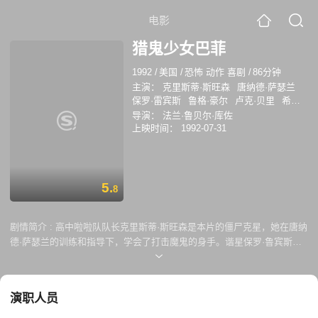
电影
猎鬼少女巴菲
1992
/
美国
/
恐怖 动作 喜剧
/
86分钟
主演：
克里斯蒂·斯旺森
唐纳德·萨瑟兰
保罗·雷宾斯
鲁格·豪尔
卢克·贝里
希拉
里·斯万克
大卫·阿奎特
兰道尔·巴蒂尼科
导演：
法兰·鲁贝尔·库佐
夫
安德鲁·洛厄里
斯蒂芬·鲁特
娜塔莎·
上映时间：
1992-07-31
格雷格逊·瓦格纳
坎迪·克拉克
马克·戴卡
洛
托马斯·简
大卫·谢里尔
JamesParadise
MicheleAbrams
SashaJenson
ParisVaughan
LizSmith
5.
8
剧情简介 :
高中啦啦队队长克里斯蒂·斯旺森是本片的僵尸克星，她在唐纳
德·萨瑟兰的训练和指导下，学会了打击魔鬼的身手。谐星保罗·鲁宾斯则
饰演僵尸的助手，每次青面獠牙去吓唬人却落荒而逃。
演职人员