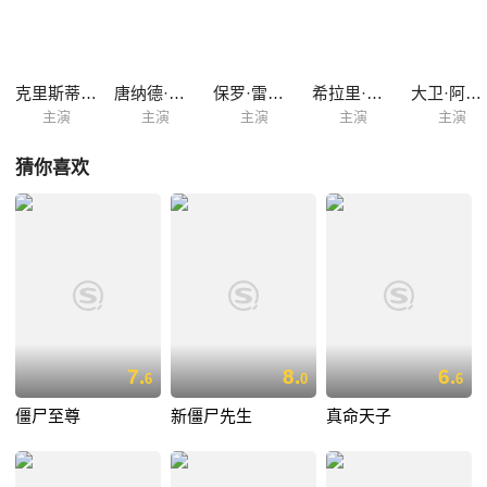
克里斯蒂·斯旺森
唐纳德·萨瑟兰
保罗·雷宾斯
希拉里·斯万克
大卫·阿奎特
主演
主演
主演
主演
主演
猜你喜欢
7.
8.
6.
6
0
6
僵尸至尊
新僵尸先生
真命天子