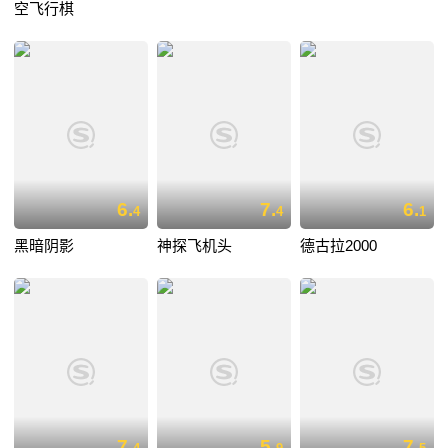
空飞行棋
6.
7.
6.
4
4
1
黑暗阴影
神探飞机头
德古拉2000
7.
5.
7.