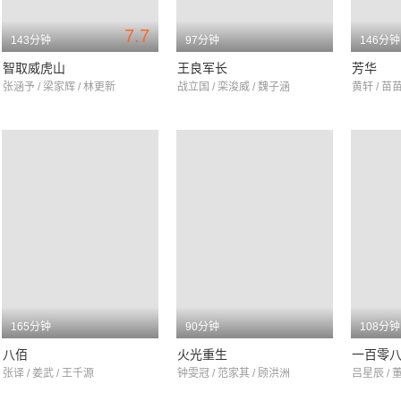
7.7
143分钟
97分钟
146分钟
智取威虎山
王良军长
芳华
张涵予 / 梁家辉 / 林更新
战立国 / 栾浚威 / 魏子涵
黄轩 / 苗苗
165分钟
90分钟
108分钟
八佰
火光重生
一百零
张译 / 姜武 / 王千源
钟雯冠 / 范家其 / 顾洪洲
吕星辰 / 董