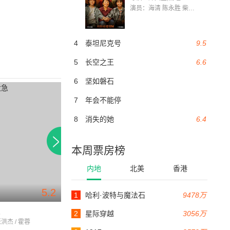
演员：海清 陈永胜 柴烨 王玥婷 万国鹏 美朵达瓦 赵瑞婷 罗解艳 郭莉娜 潘家艳
4
泰坦尼克号
9.5
5
长空之王
6.6
6
坚如磐石
7
年会不能停
8
消失的她
6.4
本周票房榜
内地
北美
香港
5.2
1
哈利·波特与魔法石
9478万
89分钟
94分钟
急
雪狼花
神勇投弹手
2
星际穿越
3056万
张洪杰 / 霍蓉
张璐瑶 / 白那日苏 / 吕子峰
答有为 / 姜寒 / 孙荣