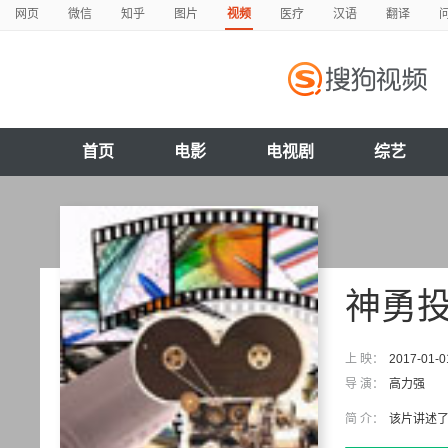
网页
微信
知乎
图片
视频
医疗
汉语
翻译
首页
电影
电视剧
综艺
神勇投
上 映：
2017-01-0
导 演：
高力强
简 介：
该片讲述