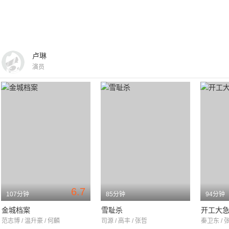
卢琳
演员
6.7
107分钟
85分钟
94分钟
金城档案
雪耻杀
开工大
范志博 / 温升豪 / 何麟
司源 / 高丰 / 张哲
秦卫东 / 