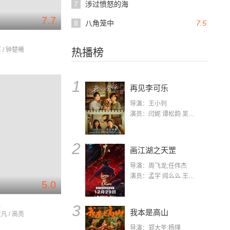
7
涉过愤怒的海
7.7
8
八角笼中
7.5
 / 钟楚曦
热播榜
1
再见李可乐
导演：王小列
演员：闫妮 谭松韵 吴京 蒋龙 赵小棠 冯雷 李虎城 平安 小七 小可乐
2
画江湖之天罡
导演：周飞龙;任伟杰
演员：孟宇 阎么么 王凯 郭政建 阎萌萌 杨默 高枫 齐斯伽 刘芊含 马程
5.0
八
3
我本是高山
凡 / 高亮
导演：郑大圣;杨瑾