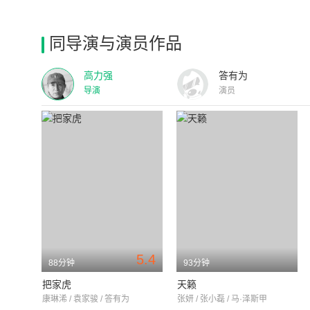
同导演与演员作品
高力强
答有为
导演
演员
5.4
88分钟
93分钟
把家虎
天籁
康琳浠 / 袁家骏 / 答有为
张妍 / 张小磊 / 马·泽斯甲