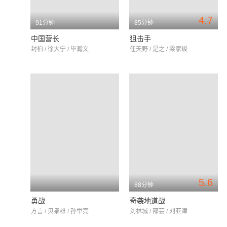
4.7
91分钟
85分钟
中国营长
狙击手
封柏 / 徐大宁 / 毕瀚文
任天野 / 是之 / 梁家峻
5.6
88分钟
勇战
奇袭地道战
方言 / 贝枭雄 / 孙举亮
刘林城 / 邵芸 / 刘亚津