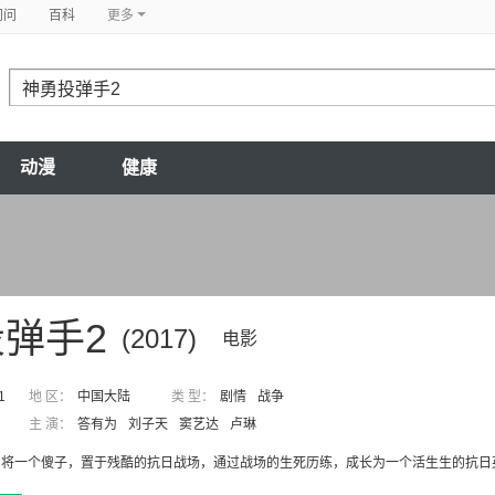
问问
百科
更多
动漫
健康
弹手2
(2017)
电影
1
地 区：
中国大陆
类 型：
剧情
战争
主 演：
答有为
刘子天
窦艺达
卢琳
了将一个傻子，置于残酷的抗日战场，通过战场的生死历练，成长为一个活生生的抗日