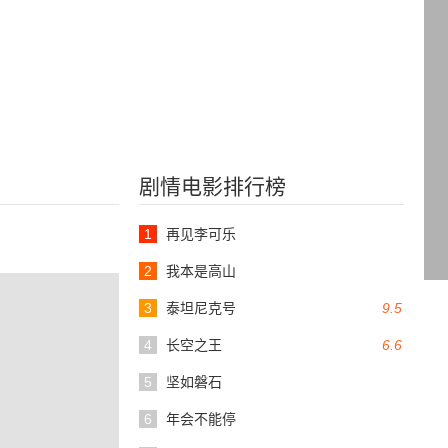
剧情电影排行榜
1
再见李可乐
2
我本是高山
3
泰坦尼克号
9.5
4
长空之王
6.6
5
坚如磐石
6
年会不能停