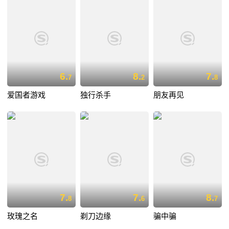
6.
8.
7.
7
2
8
爱国者游戏
独行杀手
朋友再见
7.
7.
8.
8
6
7
玫瑰之名
剃刀边缘
骗中骗