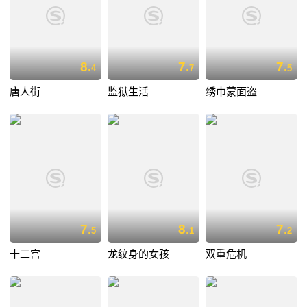
8.
7.
7.
4
7
5
唐人街
监狱生活
绣巾蒙面盗
7.
8.
7.
5
1
2
十二宫
龙纹身的女孩
双重危机