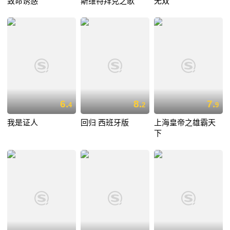
致命诱惑
斯维特拜克之歌
无双
6.
8.
7.
4
2
9
我是证人
回归 西班牙版
上海皇帝之雄霸天
下