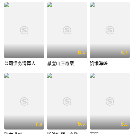
8.
8.
4
3
公司债务清算人
悬崖山庄奇案
饥饿海峡
7.
5.
8.
0
6
0