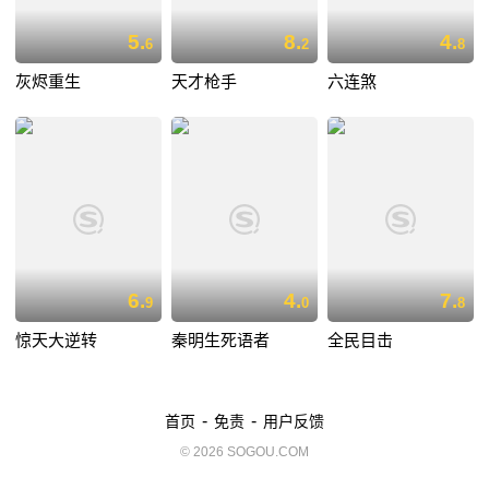
5.
8.
4.
6
2
8
灰烬重生
天才枪手
六连煞
6.
4.
7.
9
0
8
惊天大逆转
秦明生死语者
全民目击
-
-
首页
免责
用户反馈
© 2026 SOGOU.COM