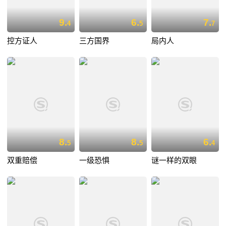
9.
6.
7.
4
5
7
控方证人
三方国界
局内人
8.
8.
6.
5
5
4
双重赔偿
一级恐惧
谜一样的双眼