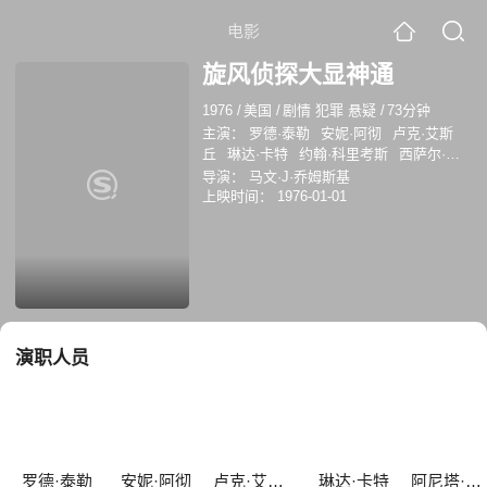
电影
旋风侦探大显神通
1976
/
美国
/
剧情 犯罪 悬疑
/
73分钟
主演：
罗德·泰勒
安妮·阿彻
卢克·艾斯
丘
琳达·卡特
约翰·科里考斯
西萨尔·达
诺瓦
A.G. Vitanza
Gary Cashdollar
埃
导演：
马文·J·乔姆斯基
迪·费尔斯通
阿尼塔·吉莱特
上映时间：
1976-01-01
演职人员
罗德·泰勒
安妮·阿彻
卢克·艾斯丘
琳达·卡特
阿尼塔·吉莱特