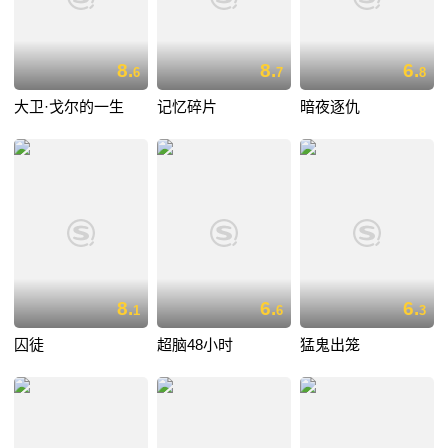
8.
8.
6.
6
7
8
大卫·戈尔的一生
记忆碎片
暗夜逐仇
8.
6.
6.
1
6
3
囚徒
超脑48小时
猛鬼出笼