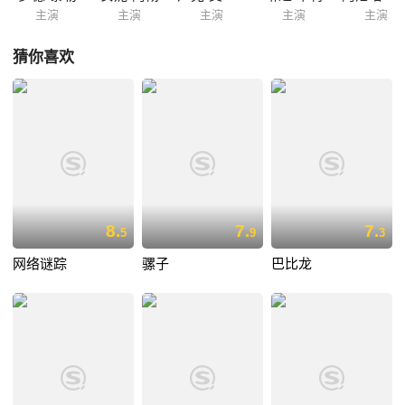
主演
主演
主演
主演
主演
猜你喜欢
8.
7.
7.
5
9
3
网络谜踪
骡子
巴比龙