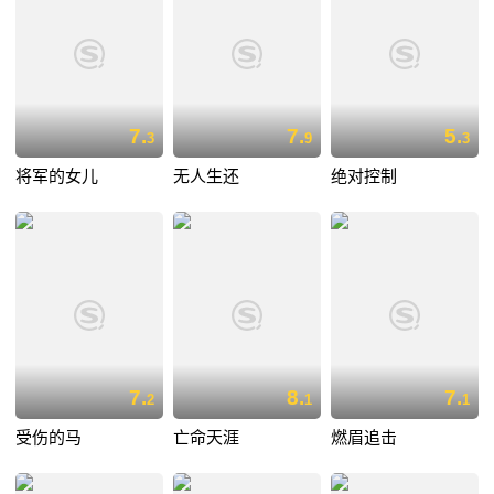
7.
7.
5.
3
9
3
将军的女儿
无人生还
绝对控制
7.
8.
7.
2
1
1
受伤的马
亡命天涯
燃眉追击