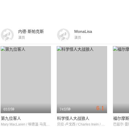
内德·斯帕克斯
MonaLisa
演员
演员
6.1
65分钟
74分钟
第九位客人
科学怪人大战狼人
福尔摩
Mary MacLaren / 埃德温·马克斯韦尔 / 查尔斯·C·威尔逊
贝拉·卢戈西 / Charles Irwin / 多丽丝·劳埃德