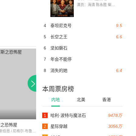
演员：海清 陈永胜 柴烨 王玥婷 万国鹏 美朵达瓦 赵瑞婷 罗解艳 郭莉娜 潘家艳
4
泰坦尼克号
9.5
5
长空之王
6.6
6
坚如磐石
7
年会不能停
8
消失的她
6.4
本周票房榜
内地
北美
香港
1
哈利·波特与魔法石
9478万
68分钟
67分钟
斯之恐怖屋
melodyman
恐怖房间1945
2
星际穿越
3056万
巴兹尔·雷斯伯恩 / 尼格尔·布鲁斯 / Aubrey Mather
Anton Vaverka / 约翰·圣波利斯 / 约翰尼·沃克