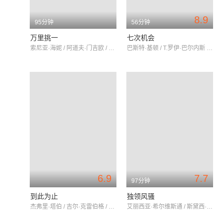
8.9
95分钟
56分钟
万里挑一
七次机会
索尼亚·海妮 / 阿道夫·门吉欧 / 唐·阿米契
巴斯特·基顿 / T.罗伊·巴尔内斯 / 辛兹·爱德华
6.9
7.7
97分钟
到此为止
独领风骚
杰弗里·塔伯 / 吉尔·克雷伯格 / 迈克尔·麦基恩
艾丽西亚·希尔维斯通 / 斯黛西·达什 / 布莱特妮·墨菲