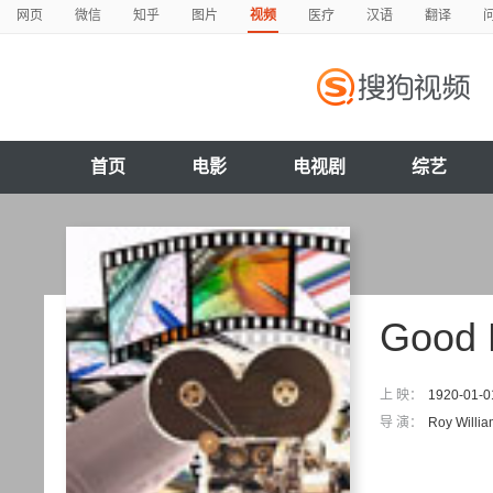
网页
微信
知乎
图片
视频
医疗
汉语
翻译
首页
电影
电视剧
综艺
Good 
上 映：
1920-01-0
导 演：
Roy Willia