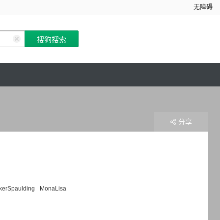
无障碍
分享
rkerSpaulding
MonaLisa