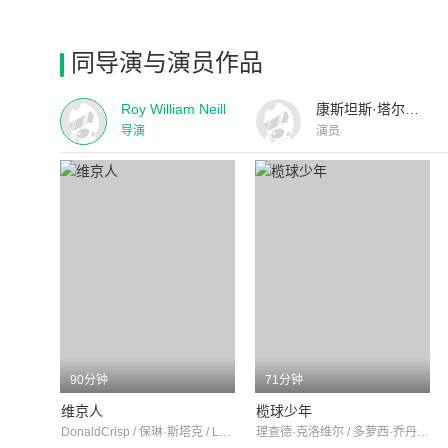
同导演与演员作品
Roy William Neill
康斯坦斯·塔尔梅奇
导演
演员
90分钟
71分钟
维京人
榄球少年
DonaldCrisp / 保琳·斯塔克 / LeRoyMason
理查德·克洛维尔 / 多萝西·乔丹 / 梅·马什