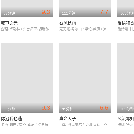
9.3
7.7
87分钟
111分钟
105分钟
城市之光
春风秋雨
爱情和
查理·卓别林 / 弗吉尼亚·切瑞尔 / 佛罗伦斯·李
克劳黛·考尔白 / 华伦·威廉 / 罗谢尔·哈德森
9.3
6.6
99分钟
95分钟
105分钟
你逃我也逃
真命天子
风流寡
卡洛·朗白 / 杰克·本尼 / 罗伯特·斯塔克
山姆·洛克威尔 / 安娜·肯德里克 / 蒂姆·罗斯