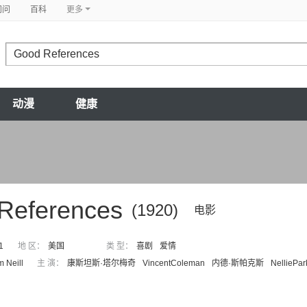
问问
百科
更多
动漫
健康
References
(1920)
电影
1
地 区：
美国
类 型：
喜剧
爱情
m Neill
主 演：
康斯坦斯·塔尔梅奇
VincentColeman
内德·斯帕克斯
NelliePa