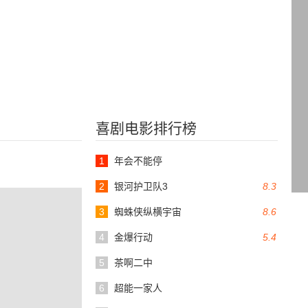
喜剧电影排行榜
1
年会不能停
2
银河护卫队3
8.3
3
蜘蛛侠纵横宇宙
8.6
4
金爆行动
5.4
5
茶啊二中
6
超能一家人