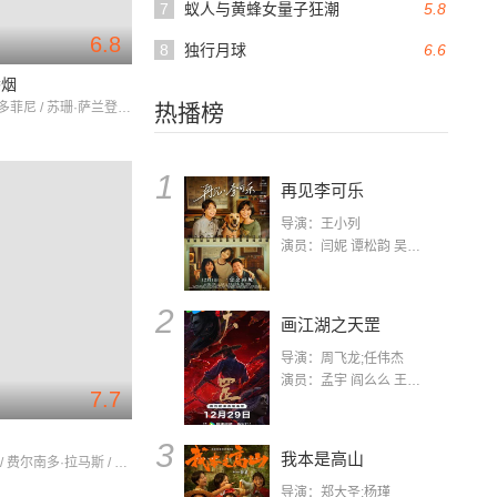
7
蚁人与黄蜂女量子狂潮
5.8
6.8
8
独行月球
6.6
香烟
詹姆斯·甘多菲尼 / 苏珊·萨兰登 / 凯特·温斯莱特
热播榜
1
再见李可乐
导演：王小列
演员：闫妮 谭松韵 吴京 蒋龙 赵小棠 冯雷 李虎城 平安 小七 小可乐
2
画江湖之天罡
导演：周飞龙;任伟杰
演员：孟宇 阎么么 王凯 郭政建 阎萌萌 杨默 高枫 齐斯伽 刘芊含 马程
7.7
妇
3
我本是高山
拉娜·特纳 / 费尔南多·拉马斯 / 尤娜·默克尔
导演：郑大圣;杨瑾