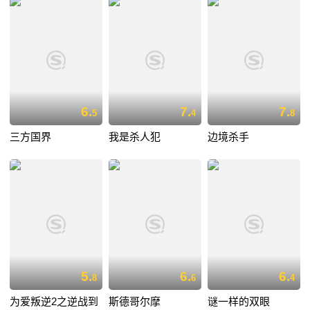
6.
7.
7.
5
4
8
三方国界
我是杀人犯
边境杀手
5.
6.
6.
8
6
4
为爱叛逆2之逆战到
斯德哥尔摩
谜一样的双眼