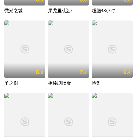
3
8
6
微光之城
果戈里·起点
超脑48小时
6.
7.
6.
8
6
4
羊之树
相棒剧场版
险滩