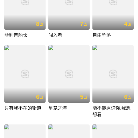
8.
7.
4.
2
5
8
菲利普船长
闯入者
自由坠落
6.
5.
6.
3
3
5
只有我不在的街道
星笼之海
能不能原谅你,我想
想看