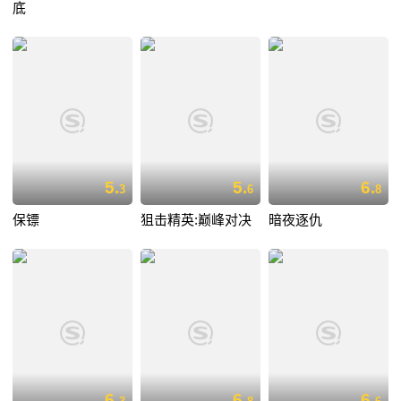
底
5.
5.
6.
3
6
8
保镖
狙击精英:巅峰对决
暗夜逐仇
6.
6.
6.