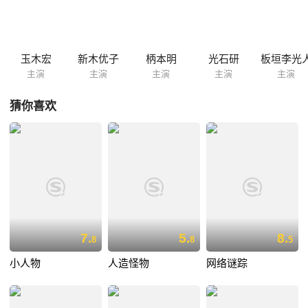
达也 饰）与策划颠覆日本的恐怖分子伊藤亮祐（吉泽亮 饰）勾结在一
起，他们更将目标锁定在香织身上。弘一不得不与自己的过去以及黑暗的
命运做个了断…… 本片根据芥川赏获奖作家中村文则的同名小说改编。
玉木宏
新木优子
柄本明
光石研
板垣李光
主演
主演
主演
主演
主演
猜你喜欢
7.
5.
8.
8
8
5
小人物
人造怪物
网络谜踪