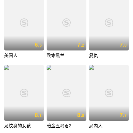
6.
7.
7.
5
2
0
美国人
致命黑兰
复仇
8.
8.
7.
1
0
7
龙纹身的女孩
暗金丑岛君2
局内人