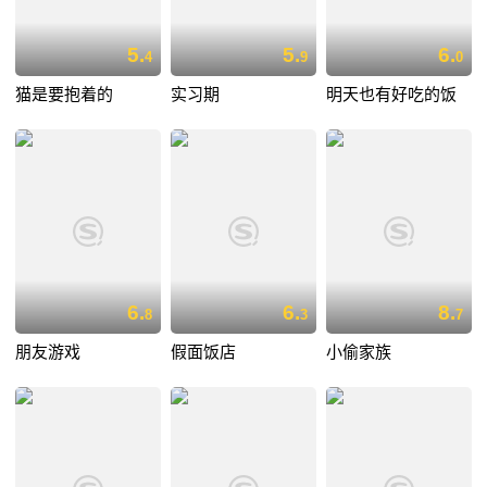
5.
5.
6.
4
9
0
猫是要抱着的
实习期
明天也有好吃的饭
6.
6.
8.
8
3
7
朋友游戏
假面饭店
小偷家族