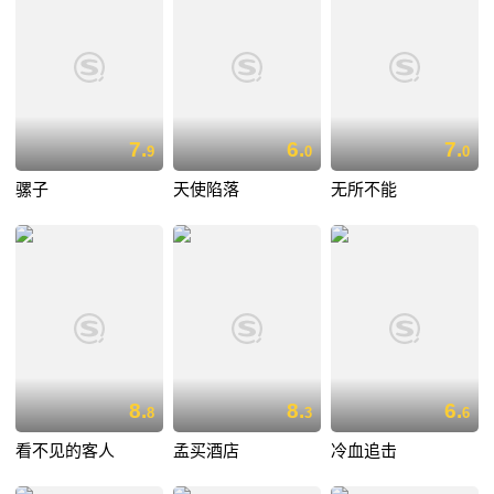
7.
6.
7.
9
0
0
骡子
天使陷落
无所不能
8.
8.
6.
8
3
6
看不见的客人
孟买酒店
冷血追击