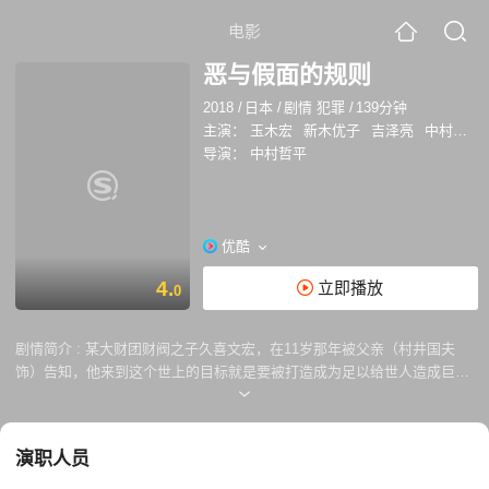
电影
恶与假面的规则
2018
/
日本
/
剧情 犯罪
/
139分钟
主演：
玉木宏
新木优子
吉泽亮
中村达也
导演：
中村哲平
优酷
4.
立即播放
0
剧情简介 :
某大财团财阀之子久喜文宏，在11岁那年被父亲（村井国夫
饰）告知，他来到这个世上的目标就是要被打造成为足以给世人造成巨大
灾难的极致之恶。为了让儿子完成蜕变，恶毒的父亲竟不惜玷污少年的初
恋女孩香织。危机时刻，少年杀死了父亲，逃遁失踪。十几年后，长大了
的文宏（玉木宏 饰）改头换面，以新谷弘一的名字展开新的生活。他千方
演职人员
百计找到香织（新木裕子 饰），从此逡巡在对方身边，为了保护香织不惜
再度杀人。未过多久，知晓弘一过往人生的同父异母哥哥久喜干彦（仲村