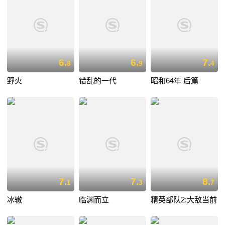
6.
6.
7.
8
9
4
野火
错乱的一代
昭和64年 后篇
7.
7.
8.
1
3
7
冰辙
临渊而立
精英部队2:大敌当前