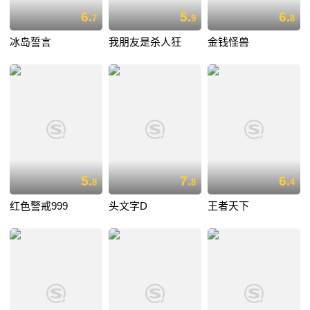
6.
5.
6.
7
9
8
冰岛誓言
我朋友是杀人狂
金钱怪兽
5.
7.
6.
8
8
4
红色警戒999
头文字D
王者天下