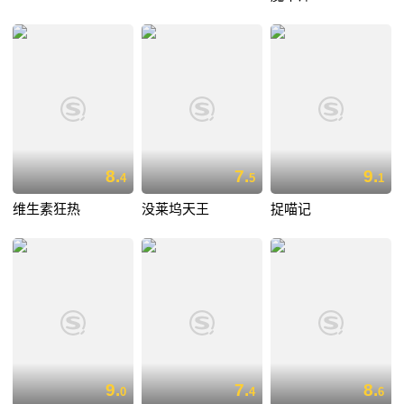
8.
7.
9.
4
5
1
维生素狂热
没莱坞天王
捉喵记
9.
7.
8.
0
4
6