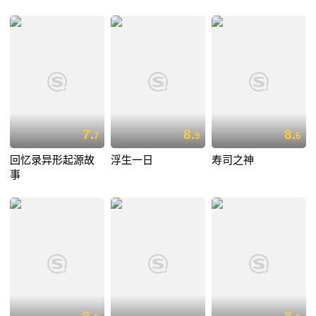
7.
8.
8.
7
9
6
回忆录异形起源故
浮生一日
寿司之神
事