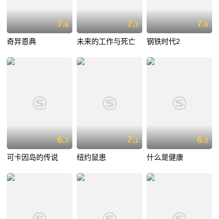
7.
7.
7.
6
3
6
奇异恩典
未来的工作与死亡
钢铁时代2
6.
7.
6.
7
1
5
可卡因岛的传说
纽约鼠患
什么是健康