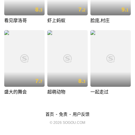
8.
7.
9.
3
2
1
看见摩洛哥
虾上蚂蚁
脸庞,村庄
7.
8.
7
3
盛大的舞会
超萌动物
一起走过
-
-
首页
免责
用户反馈
© 2026 SOGOU.COM