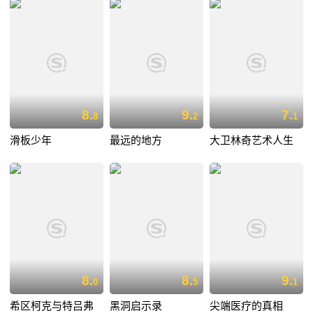
8.
9.
7.
8
2
1
滑板少年
最远的地方
大卫林奇艺术人生
8.
8.
9.
0
5
1
希区柯克与特吕弗
黑洞启示录
尖端医疗的真相