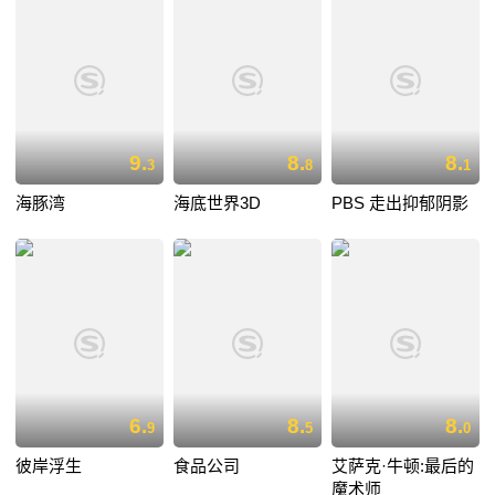
9.
8.
8.
3
8
1
海豚湾
海底世界3D
PBS 走出抑郁阴影
6.
8.
8.
9
5
0
彼岸浮生
食品公司
艾萨克·牛顿:最后的
魔术师