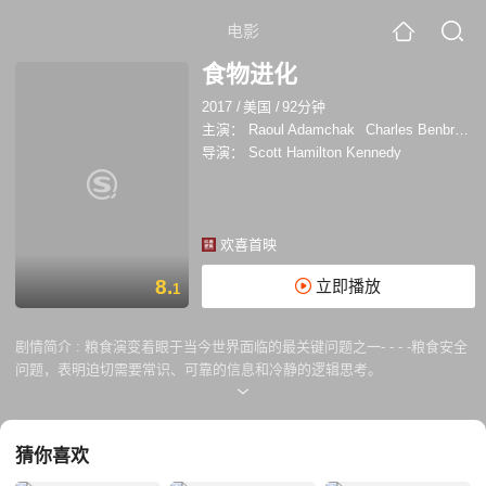
电影
食物进化
2017
/
美国
/
92分钟
主演：
Raoul Adamchak
Charles Benbrook
导演：
Scott Hamilton Kennedy
欢喜首映
8.
立即播放
1
剧情简介 :
粮食演变着眼于当今世界面临的最关键问题之一- - - -粮食安全
问题，表明迫切需要常识、可靠的信息和冷静的逻辑思考。
猜你喜欢