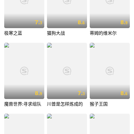
7.
8.
8.
3
6
9
极寒之蓝
猫狗大战
蒂姆的维米尔
8.
7.
8.
9
3
6
魔兽世界:寻求组队
川普是怎样炼成的
猴子王国