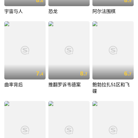
8.
8.
6
9
宇宙与人
恐龙
阿尔法围棋
7.
8.
6.
4
7
7
曲率背后
推翻罗诉韦德案
鲍勃拉扎51区和飞
碟