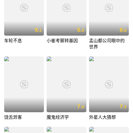
9.
5.
8.
1
9
6
车轮不息
小崔考察转基因
孟山都公司眼中的
世界
7.
7.
0
5
饶舌异客
魔鬼经济学
外星人大猜想