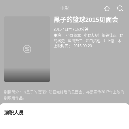
电影
黑子的篮球2015见面会
2015
/
日本
/
163分钟
主演：
小野贤章
小野友树
细谷佳正
野
岛裕史
滨田贤二
江口拓也
井上刚
木村
上映时间：
2015-09-20
良平
小野大辅
诹访部顺一
铃村健一
神
谷浩史
保志总一朗
铃木达央
岛崎信长
谷山纪章
羽多野涉
增田俊树
逢坂良太
福山润
折笠富美子
斋藤千和
剧情简介 :
《黑子的篮球》动画完结后的见面会，亦是宣传2017年上映的
剧场版作品。
演职人员