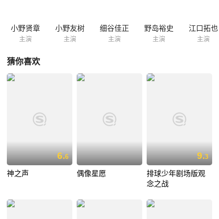
小野贤章
小野友树
细谷佳正
野岛裕史
江口拓也
主演
主演
主演
主演
主演
猜你喜欢
6.
9.
6
3
神之声
偶像星愿
排球少年剧场版观
念之战