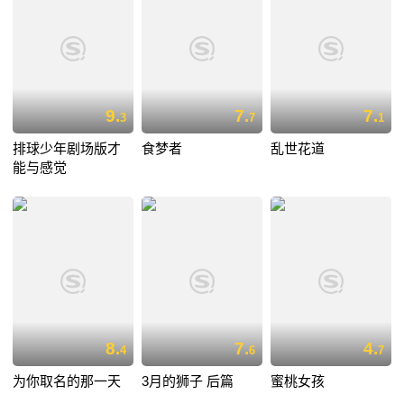
9.
7.
7.
3
7
1
排球少年剧场版才
食梦者
乱世花道
能与感觉
8.
7.
4.
4
6
7
为你取名的那一天
3月的狮子 后篇
蜜桃女孩