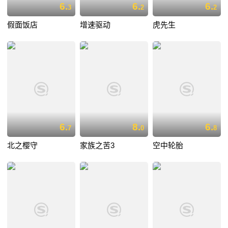
6.
6.
6.
3
2
2
假面饭店
增速驱动
虎先生
6.
8.
6.
7
0
8
北之樱守
家族之苦3
空中轮胎