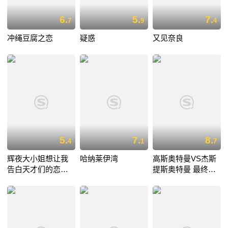
6.
5.
7.
7
9
4
冲绳豆腐之恋
疑惑
又见奈良
5.
7.
8.
4
1
7
辉夜大小姐想让我
哈纳莱伊湾
高斯奥特曼VS杰斯
告白天才们的恋爱
提斯奥特曼 最终决
头脑战
战