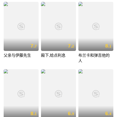
7.
7.
8.
7
2
1
父亲与伊藤先生
殿下,给点利息
布兰卡和弹吉他的
人
8.
6.
6.
1
9
4