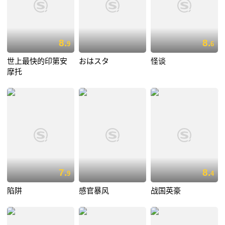
8.
8.
9
6
世上最快的印第安
おはスタ
怪谈
摩托
7.
8.
9
4
陷阱
感官暴风
战国英豪