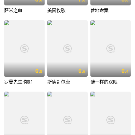
0
0
6
萨米之血
美国牧歌
营地命案
6.
6.
6.
9
6
4
罗曼先生,你好
斯德哥尔摩
谜一样的双眼