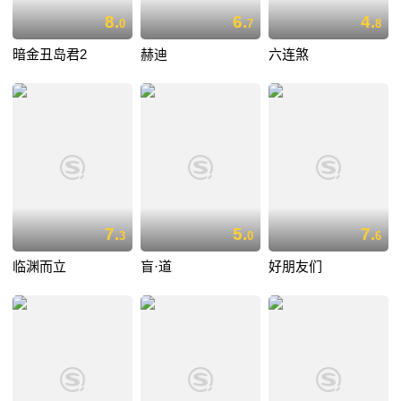
8.
6.
4.
0
7
8
暗金丑岛君2
赫迪
六连煞
7.
5.
7.
3
0
6
临渊而立
盲·道
好朋友们