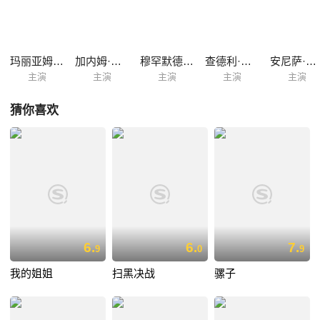
滋味，但他们明白，他们必须将命运牢牢掌握在自己的手中，唯一能够拯
救玛利亚姆的只有他们自己。
玛丽亚姆·艾尔·费尔詹尼
加内姆·泽雷利
穆罕默德·阿卡里
查德利·阿法维
安尼萨·达伍德
主演
主演
主演
主演
主演
猜你喜欢
6.
6.
7.
9
0
9
我的姐姐
扫黑决战
骡子