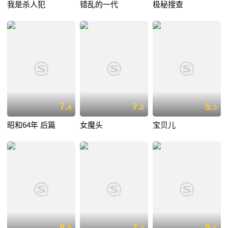
我是杀人犯
错乱的一代
极秘搜查
7.
7.
5.
4
8
3
昭和64年 后篇
女魔头
宝贝儿
8.
7.
5.