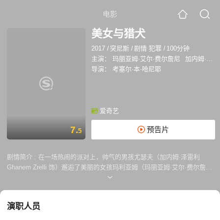
电影
美女与猎犬
2017
/
突尼斯
/
剧情 犯罪
/
100分钟
主演：
玛丽亚姆·艾尔·费尔詹尼
加内姆·泽雷利
导演：
考塞尔·本·哈尼耶
爱奇艺
7.
预告片
5
剧情简介 :
在一场热闹的派对上，帅气的男孩尤瑟夫（加内姆·泽雷利
Ghanem Zrelli 饰）邂逅了美丽的女孩玛利亚姆（玛丽亚姆·艾尔·费尔詹尼
Mariam Al Ferjani 饰），两人之间起了奇妙的化学反应。本以为这是一次
浪漫的邂逅的尤瑟夫，却震惊的从玛利亚姆口中得知，就在不久之前，她
被几个警察强暴了。 在正义感的驱使之下，尤瑟夫带玛利亚姆前往私人诊
演职人员
所检查身体，然而却因为玛利亚姆没有能够证明自己身份的文件而遭到了
诊所的拒绝接待，一连串的遭遇让尤瑟夫和玛利亚姆感受到了走投无路的