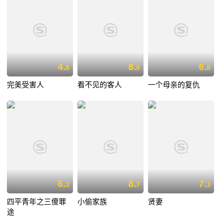
4.
8.
6.
8
8
8
完美受害人
看不见的客人
一个母亲的复仇
6.
8.
7.
3
7
3
四平青年之三傻罪
小偷家族
贤妻
途