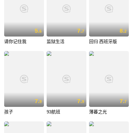
5.
7.
8.
6
7
2
请你记住我
监狱生活
回归 西班牙版
7.
7.
7.
9
9
7
孩子
93航班
薄暮之光