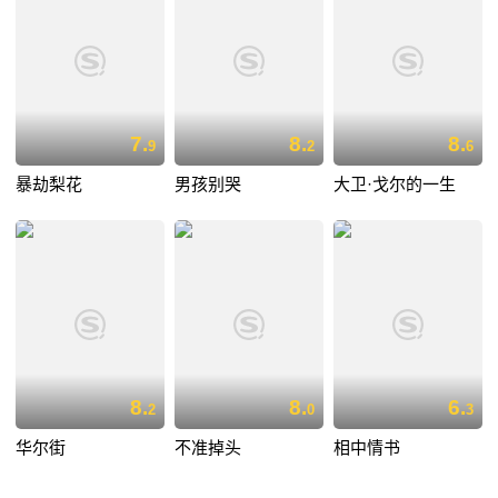
7.
8.
8.
9
2
6
暴劫梨花
男孩别哭
大卫·戈尔的一生
8.
8.
6.
2
0
3
华尔街
不准掉头
相中情书