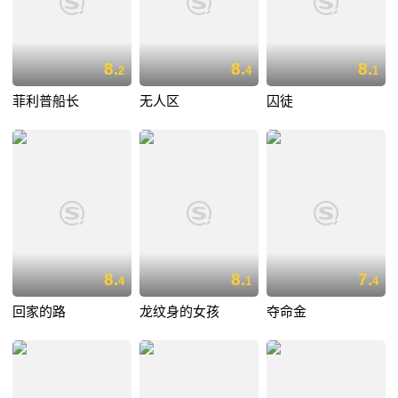
8.
8.
8.
2
4
1
菲利普船长
无人区
囚徒
8.
8.
7.
4
1
4
回家的路
龙纹身的女孩
夺命金