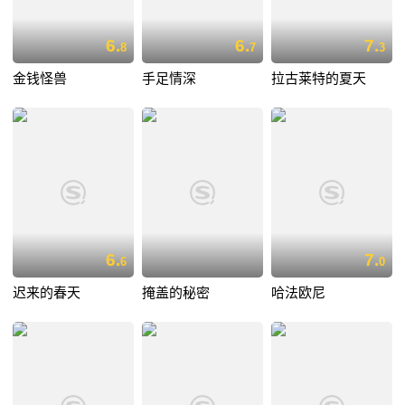
6.
6.
7.
8
7
3
金钱怪兽
手足情深
拉古莱特的夏天
6.
7.
6
0
迟来的春天
掩盖的秘密
哈法欧尼