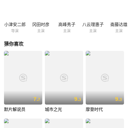
经济极端不景气，这里那里都失业严重。经职业介绍所安排，他在曾经的
魔鬼体育老师大村（齐藤达雄 饰）开的饭馆找到了机会。 小人物为了让
家人吃好喝好，什么都甘愿去做……
小津安二郎
冈田时彦
高峰秀子
八云理惠子
斋藤达雄
导演
主演
主演
主演
主演
猜你喜欢
7.
9.
9.
7
3
3
默片解说员
城市之光
摩登时代