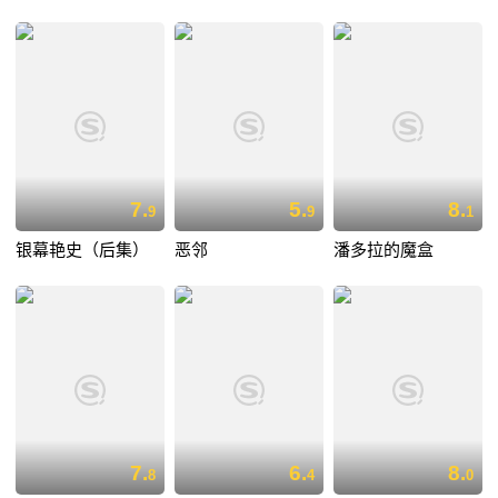
7.
5.
8.
9
9
1
银幕艳史（后集）
恶邻
潘多拉的魔盒
7.
6.
8.
8
4
0