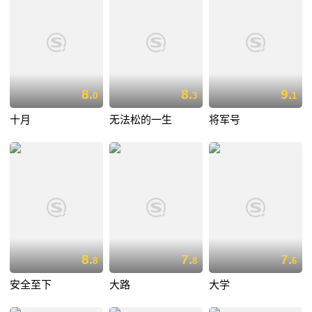
8.
8.
9.
0
3
1
十月
无法松的一生
将军号
8.
7.
7.
8
8
6
安全至下
大路
大学