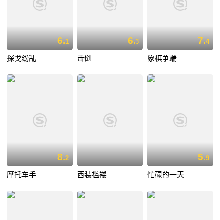
6.
6.
7.
1
3
4
探戈纷乱
击倒
象棋争端
8.
5.
2
9
摩托车手
西装褴褛
忙碌的一天