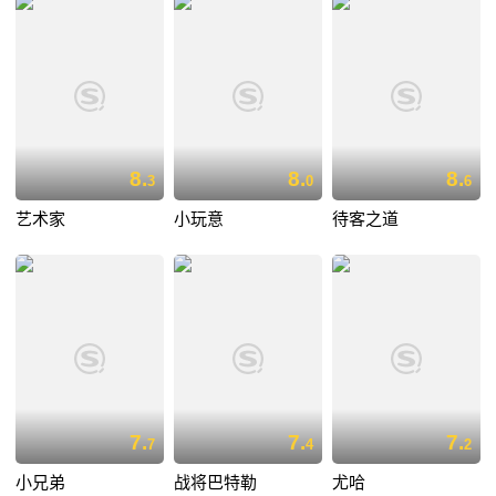
8.
8.
8.
3
0
6
艺术家
小玩意
待客之道
7.
7.
7.
7
4
2
小兄弟
战将巴特勒
尤哈