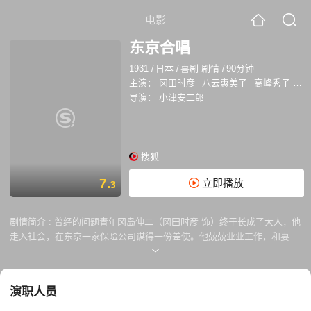
电影
东京合唱
1931
/
日本
/
喜剧 剧情
/
90分钟
主演：
冈田时彦
八云惠美子
高峰秀子
齐
导演：
小津安二郎
搜狐
7.
立即播放
3
剧情简介 :
曾经的问题青年冈岛伸二（冈田时彦 饰）终于长成了大人，他
走入社会，在东京一家保险公司谋得一份差使。他兢兢业业工作，和妻子
（八运惠美子 饰）、一双儿女（菅原秀雄 & 高峰秀子 饰）以及尚在襁褓
中的娃娃共同构筑了一个平凡的小家庭。当然冈岛并未改变热血正义的本
性，他原本答应在发奖金的当天给儿子卖一辆崭新的自行车，可是在发钱
演职人员
当天却为了庇护被解雇的老员工山田（坂本武 饰）而和社长发生冲突，于
是遭到开除的厄运。为了维持生计，他每天外出找工作，可是当下的日本