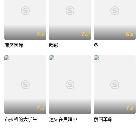
7.
7.
6.
0
5
9
啼笑因缘
喝彩
冬
7.
7.
5
0
布拉格的大学生
迷失在黑暗中
俄国革命