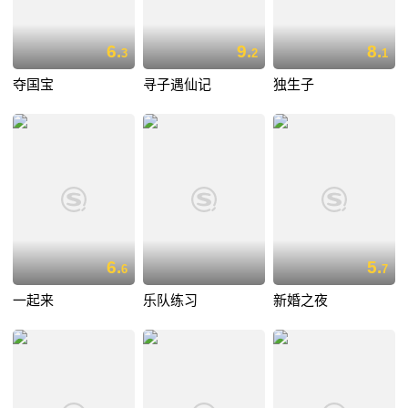
6.
9.
8.
3
2
1
夺国宝
寻子遇仙记
独生子
6.
5.
6
7
一起来
乐队练习
新婚之夜