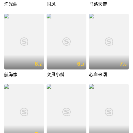
渔光曲
国风
马路天使
8.
6.
7.
2
3
6
航海家
突贯小僧
心血来潮