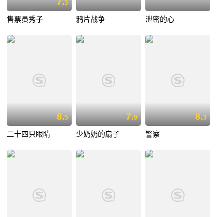
7.
3
售票员秀子
鸦片战争
泄密的心
8.
7.
8.
5
9
3
二十四只眼睛
少奶奶的扇子
警察