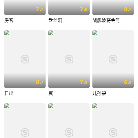
7.
7.
8.
7
8
7
房客
盘丝洞
战舰波将金号
8.
7.
6.
7
9
9
日出
翼
儿孙福