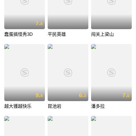
7.
8
蠢蛋搞怪秀3D
平民英雄
闯关上梁山
9.
6.
7.
4
3
6
越大镬越快乐
昆池岩
潘多拉