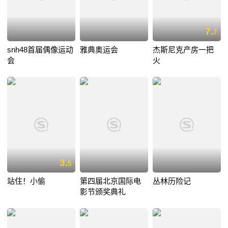
7.
7
snh48首届偶像运动
雅典奥运会
杰斯尼克产房一把
会
火
3.
5
站住！小偷
第四届北京国际电
丛林历险记
影节颁奖典礼