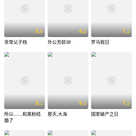
5.
4.
7.
6
2
1
非常父子档
外公芳龄38
罗马假日
5.
9.
7.
1
3
5
所以……和黑粉结
那天,大海
国家破产之日
婚了