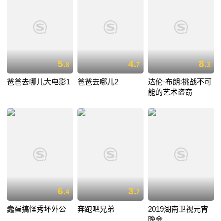
5.
4.
8.
8
7
3
爸爸去哪儿大电影1
爸爸去哪儿2
达伦·布朗:挑战不可
能的艺术盗窃
6.
3.
4
7
蠢蛋搞怪秀坏外公
奔跑吧兄弟
2019湖南卫视元宵
晚会