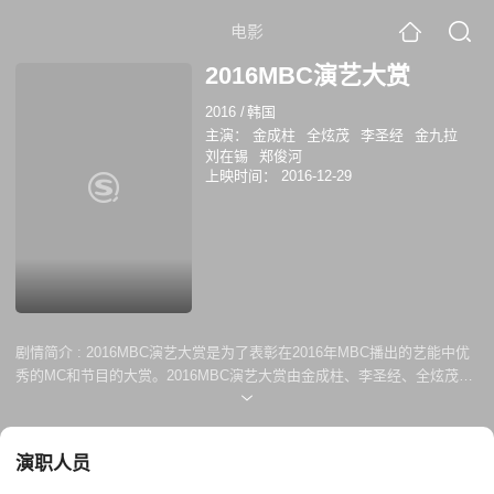
电影
2016MBC演艺大赏
2016
/
韩国
主演：
金成柱
全炫茂
李圣经
金九拉
刘在锡
郑俊河
上映时间：
2016-12-29
剧情简介 :
2016MBC演艺大赏是为了表彰在2016年MBC播出的艺能中优
秀的MC和节目的大赏。2016MBC演艺大赏由金成柱、李圣经、全炫茂主
持。最终的大赏由刘在石、金九拉、郑俊河、金成柱四位候补角逐。并且
大赏候补将每人带来一个特殊舞台，金九拉反串女装表演女团TWICE的
《Cheep Up》、金成柱与女嘉宾一起按《蒙面歌王》的流程蒙面表演歌
演职人员
曲、郑俊河释放激情的嘻哈音乐舞台、刘在石与水晶男孩合作演出。