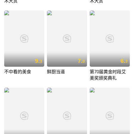
术大赏
术大赏
9.
7.
6.
3
0
3
不中看的美食
鲜厨当道
第70届黄金时段艾
美奖颁奖典礼