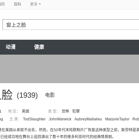
问问
百科
更多
动漫
健康
之脸
(1939)
电影
1
地 区：
英国
类 型：
恐怖
犯罪
ng
主 演：
TodSlaughter
JohnWarwick
AubreyMallalieu
MarjorieTaylor
Rob
特在美国从来就不出名，然而，在50年代末哈默制片厂恢复这种类型之前，斯劳特是英
他已经成功地在舞台上巡回演出了数十年的维多利亚时代的经典情景剧。