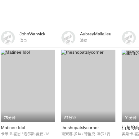
JohnWarwick
AubreyMallalieu
演员
演员
75分钟
87分钟
91分钟
Matinee Idol
theshopatslycorner
街角的
卡米拉·霍恩 / 迈尔斯·曼德 / MargueriteAllan
黛安娜·多丝 / 德里克·法尔 / 肯尼思·格里菲思