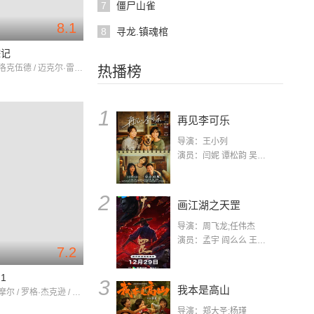
7
僵尸山雀
8.1
8
寻龙.镇魂棺
踪记
玛格丽特·洛克伍德 / 迈克尔·雷德格瑞夫 / 保罗·卢卡斯
热播榜
1
再见李可乐
导演：王小列
演员：闫妮 谭松韵 吴京 蒋龙 赵小棠 冯雷 李虎城 平安 小七 小可乐
2
画江湖之天罡
导演：周飞龙;任伟杰
演员：孟宇 阎么么 王凯 郭政建 阎萌萌 杨默 高枫 齐斯伽 刘芊含 马程
7.2
1
3
我本是高山
德鲁·巴里摩尔 / 罗格·杰克逊 / 内芙·坎贝尔
导演：郑大圣;杨瑾