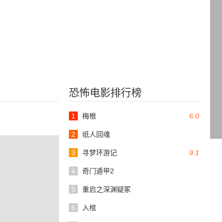
恐怖电影排行榜
1
梅根
6.0
2
纸人回魂
3
寻梦环游记
9.1
4
奇门遁甲2
5
重启之深渊疑冢
6
入棺