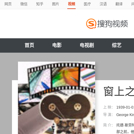
网页
微信
知乎
图片
视频
医疗
汉语
翻译
首页
电影
电视剧
综艺
窗上
上 映：
1939-01-0
导 演：
George Ki
简 介：
托德·斯劳
部之前，