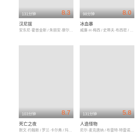
8.3
8.0
131分钟
98分钟
汉尼拔
冰血暴
安东尼·霍普金斯 / 朱丽安·摩尔 / 加里·奥德曼
威廉·H·梅西 / 史蒂夫·布西密 / 彼得·斯特曼
8.7
5.8
103分钟
131分钟
死亡之夜
人造怪物
默文·约翰斯 / 罗兰·卡尔弗 / 玛丽·梅罗尔
尼尔·麦克唐纳 / 布雷特·特雷诺 / 乔斯·罗赛特