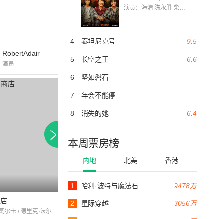
演员：海清 陈永胜 柴烨 王玥婷 万国鹏 美朵达瓦 赵瑞婷 罗解艳 郭莉娜 潘家艳
4
泰坦尼克号
9.5
RobertAdair
5
长空之王
6.6
演员
6
坚如磐石
7
年会不能停
8
消失的她
6.4
本周票房榜
内地
北美
香港
1
哈利·波特与魔法石
9478万
69分钟
85分钟
商店
crimesatthedarkhouse
tomorrowwelive
2
星际穿越
3056万
奥斯卡·霍莫尔卡 / 德里克·法尔 / 穆瑞尔·帕弗洛
Geoffrey Wardwell / Margaret Yarde / Tod Slaughter