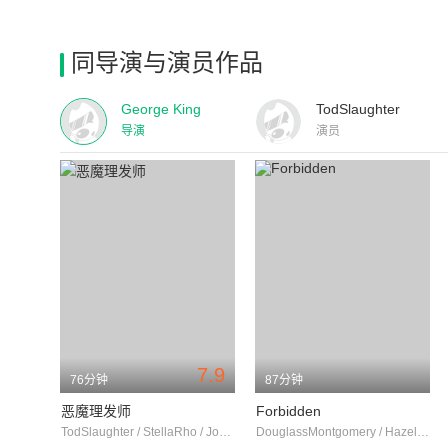
同导演与演员作品
George King
TodSlaughter
导演
演员
7.9
76分钟
87分钟
恶魔理发师
Forbidden
TodSlaughter / StellaRho / JohnSinger
DouglassMontgomery / HazelCourt / PatriciaBurke