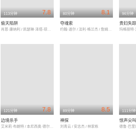
7.8
8.1
113分钟
80分钟
96分钟
偷天陷阱
夺魂索
贵妇失
肖恩·康纳利 / 凯瑟琳·泽塔-琼斯 / 文·瑞姆斯
约翰·道尔 / 法利·格兰杰 / 詹姆斯·斯图尔特
7.8
8.5
121分钟
89分钟
111分钟
边境杀手
神探
惊声尖叫
艾米莉·布朗特 / 本尼西奥·德尔·托罗 / 乔什·布洛林
刘青云 / 安志杰 / 林家栋