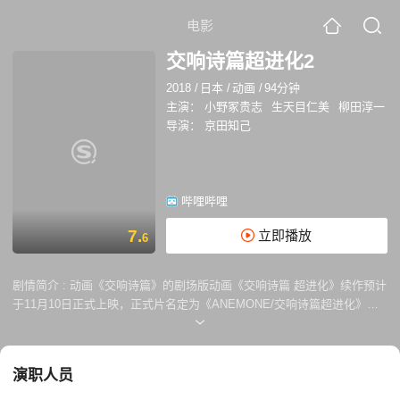
电影
交响诗篇超进化2
2018
/
日本
/
动画
/
94分钟
主演：
小野冢贵志
生天目仁美
柳田淳一
导演：
京田知己
哔哩哔哩
7.
立即播放
6
剧情简介 :
动画《交响诗篇》的剧场版动画《交响诗篇 超进化》续作预计
于11月10日正式上映，正式片名定为《ANEMONE/交响诗篇超进化》，
宣传PV今日公开。故事以TV动画《交响诗篇》中最初的东京为舞台，故
事主要围绕7年前丧父的安妮莫奈展开。
演职人员