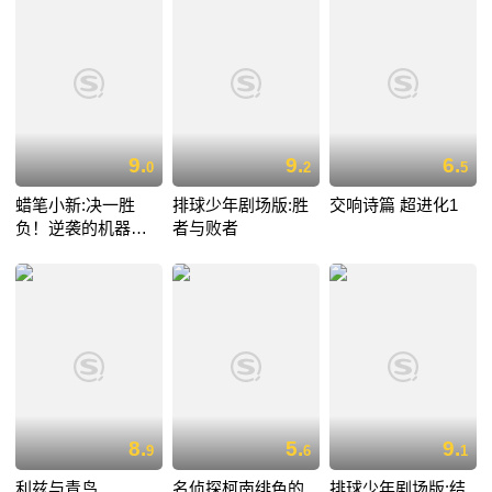
9.
9.
6.
0
2
5
蜡笔小新:决一胜
排球少年剧场版:胜
交响诗篇 超进化1
负！逆袭的机器人
者与败者
爸爸
8.
5.
9.
9
6
1
利兹与青鸟
名侦探柯南绯色的
排球少年剧场版:结