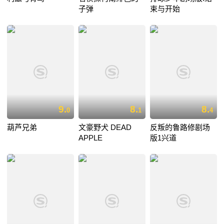
子弹
束与开始
9.
8.
8.
0
1
4
葫芦兄弟
文豪野犬 DEAD
反叛的鲁路修剧场
APPLE
版1兴道