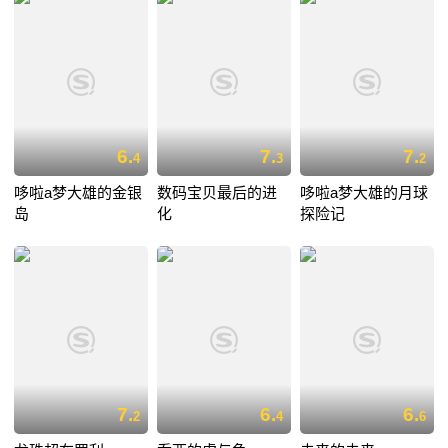
6.
7.
7.
4
3
2
哆啦a梦大雄的金银
数码宝贝最后的进
哆啦a梦大雄的月球
岛
化
探险记
7.
6.
6.
2
4
6