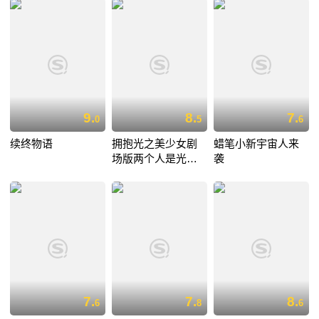
9.
8.
7.
0
5
6
续终物语
拥抱光之美少女剧
蜡笔小新宇宙人来
场版两个人是光之
袭
美少女群星之回忆
7.
7.
8.
6
8
6