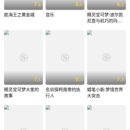
7.
8.
6.
6
6
1
航海王之黄金城
音乐
精灵宝可梦:波尔凯
尼恩与机巧的玛机
雅娜
7.
5.
7.
1
7
3
精灵宝可梦大家的
名侦探柯南零的执
蜡笔小新:梦境世界
故事
行人
大突击