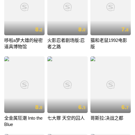
8.
8.
7.
2
0
8
哆啦a梦大雄的秘密
火影忍者剧场版:忍
猫和老鼠1992电影
道具博物馆
者之路
版
8.
6.
6.
0
5
7
全金属狂潮 Into the
七大罪 天空的囚人
哥斯拉:决战之都
Blue