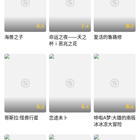
6.
7.
8.
5
4
7
海兽之子
命运之夜——天之
复活的鲁路修
杯ⅰ恶兆之花
6.
6.
6.
2
4
5
哥斯拉:怪兽行星
恋途未卜
哆啦A梦:大雄的南极
冰冰凉大冒险