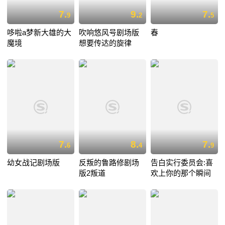
7.
9.
7.
9
2
5
哆啦a梦新大雄的大
吹响悠风号剧场版
春
魔境
想要传达的旋律
7.
8.
7.
6
4
9
幼女战记剧场版
反叛的鲁路修剧场
告白实行委员会:喜
版2叛道
欢上你的那个瞬间