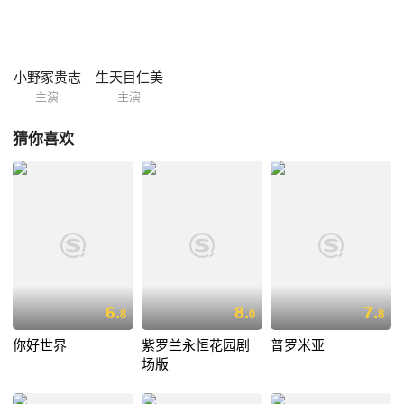
小野冢贵志
生天目仁美
主演
主演
猜你喜欢
6.
8.
7.
8
0
8
你好世界
紫罗兰永恒花园剧
普罗米亚
场版