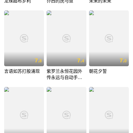
龙珠超布罗利
乔西的虎与鱼
未来的未来
7.
7.
7.
8
4
0
言语如苏打般涌现
紫罗兰永恒花园外
朝花夕誓
传永远与自动手记
人偶