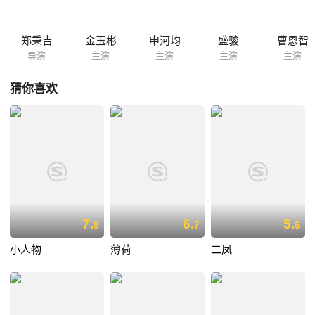
郑秉吉
金玉彬
申河均
盛骏
曹恩智
导演
主演
主演
主演
主演
猜你喜欢
7.
6.
5.
8
7
6
小人物
薄荷
二凤