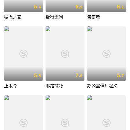
5.
6.
6.
4
9
1
猛虎之家
叛狱无间
告密者
5.
7.
5.
5
6
7
止杀令
耶路撒冷
办公室僵尸起义