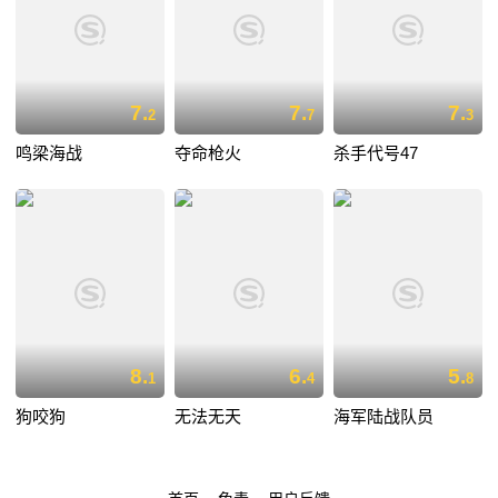
7.
7.
7.
2
7
3
鸣梁海战
夺命枪火
杀手代号47
8.
6.
5.
1
4
8
狗咬狗
无法无天
海军陆战队员