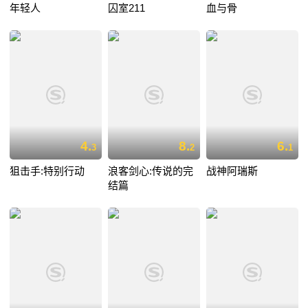
年轻人
囚室211
血与骨
4.
8.
6.
3
2
1
狙击手:特别行动
浪客剑心:传说的完
战神阿瑞斯
结篇