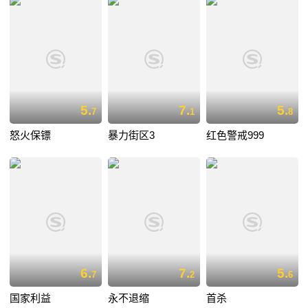
5.
7.
5.
7
1
8
怒火保镖
暴力街区3
红色警戒999
6.
7.
5.
7
2
6
国家利益
永不退缩
首杀