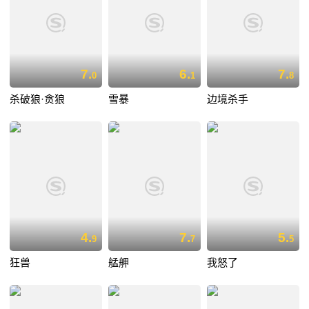
7.
6.
7.
0
1
8
杀破狼·贪狼
雪暴
边境杀手
4.
7.
5.
9
7
5
狂兽
艋舺
我怒了