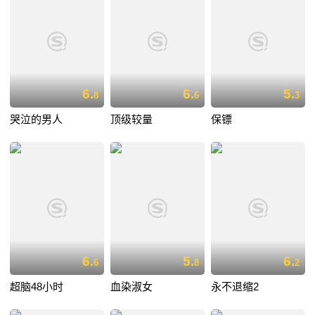
6.
6.
5.
8
6
3
哭泣的男人
顶级较量
保镖
6.
5.
6.
6
8
2
超脑48小时
血染淑女
永不退缩2