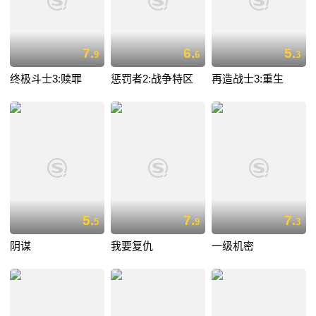
7.
6.
5.
9
6
3
终极斗士3:赎罪
惩罚者2:战争特区
再造战士3:重生
5.
7.
7.
5
9
3
阴谋
我要复仇
一级机密