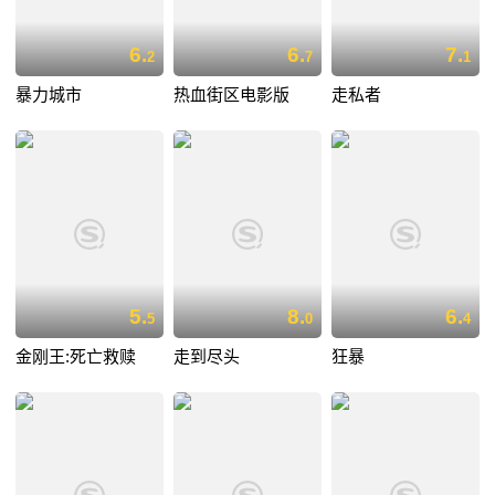
6.
6.
7.
2
7
1
暴力城市
热血街区电影版
走私者
5.
8.
6.
5
0
4
金刚王:死亡救赎
走到尽头
狂暴