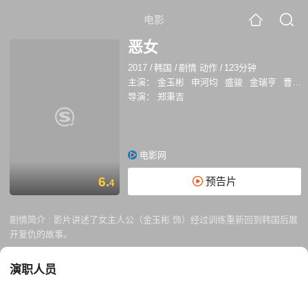
电影
恶女
2017
/
韩国
/
剧情 动作
/
123分钟
主演：
金玉彬
申河均
盛骏
金瑞亨
曹恩智
导演：
郑秉吉
电影网
6.
预告片
4
剧情简介 :
影片讲述了女主人公（金玉彬 饰）经过训练重新回到韩国后展
开复仇的故事。
演职人员