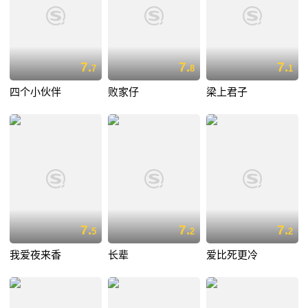
7.
7.
7.
7
8
1
四个小伙伴
败家仔
梁上君子
7.
7.
7.
5
2
2
我爱夜来香
长辈
爱比死更冷