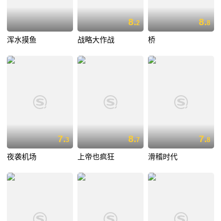
8.
8.
2
8
浑水摸鱼
战略大作战
桥
7.
8.
7.
3
7
8
夜袭机场
上帝也疯狂
滑稽时代