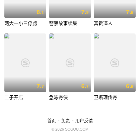
8.
7.
7.
1
9
6
两大一小三俘虏
警察故事续集
富贵逼人
7.
6.
6.
7
7
6
二子开店
急冻奇侠
卫斯理传奇
-
-
首页
免责
用户反馈
© 2026 SOGOU.COM