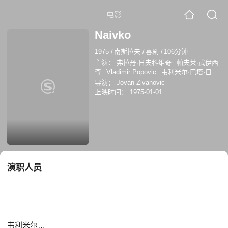
电影
Naivko
1975
/
南斯拉夫
/
喜剧
/
106分钟
主演：
弗拉丹·日夫科维奇
帕夫莱·武伊西
奇
Vladimir Popovic
韦利米尔·巴塔·日沃
伊诺维奇
普雷德拉格·米林科维奇
Dobrila
导演：
Jovan Zivanovic
Ilic
拉斯蒂斯拉夫·约维奇
Slavka Jerinic
上映时间：
1975-01-01
留比沙·萨马季奇
斯托莱·阿兰杰洛维奇
演职人员
韦利米尔·巴塔·日沃伊诺维奇