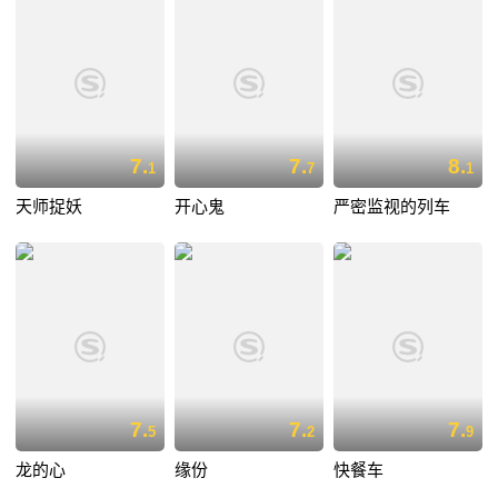
7.
7.
8.
1
7
1
天师捉妖
开心鬼
严密监视的列车
7.
7.
7.
5
2
9
龙的心
缘份
快餐车