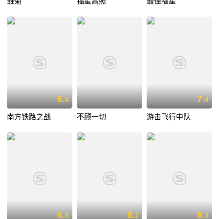
雏菊
福星高照
最佳福星
6.
7.
4
4
南方铁路之战
不顾一切
游击飞行中队
6.
8.
8.
5
1
3