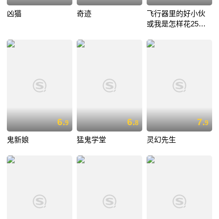
凶猫
奇迹
飞行器里的好小伙
或我是怎样花25小
时11分从伦敦飞到
巴黎
6.
6.
7.
9
8
9
鬼新娘
猛鬼学堂
灵幻先生