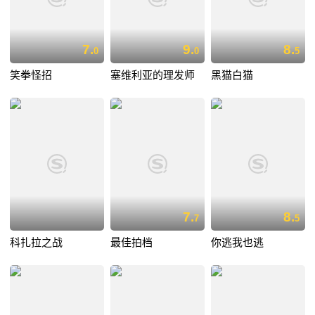
7.
9.
8.
0
0
5
笑拳怪招
塞维利亚的理发师
黑猫白猫
7.
8.
7
5
科扎拉之战
最佳拍档
你逃我也逃