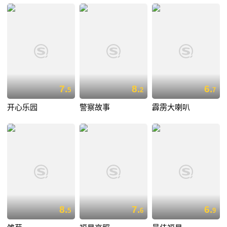
7.
8.
6.
5
2
7
开心乐园
警察故事
霹雳大喇叭
8.
7.
6.
5
6
9