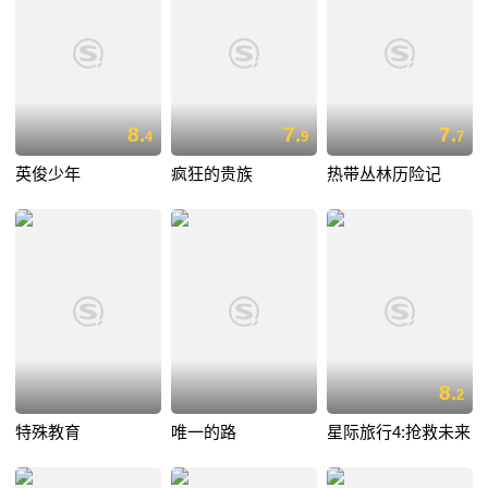
8.
7.
7.
4
9
7
英俊少年
疯狂的贵族
热带丛林历险记
8.
2
特殊教育
唯一的路
星际旅行4:抢救未来