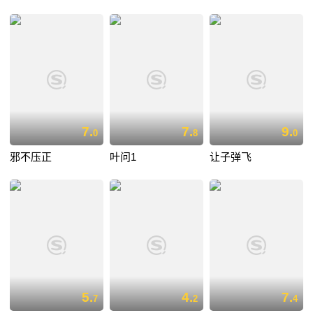
7.
7.
9.
0
8
0
邪不压正
叶问1
让子弹飞
5.
4.
7.
7
2
4