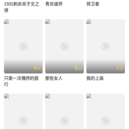
1931刺杀宋子文之
青衣道师
捍卫者
谜
4.
6.
7.
9
0
9
只是一次偶然的旅
那些女人
我的上高
行