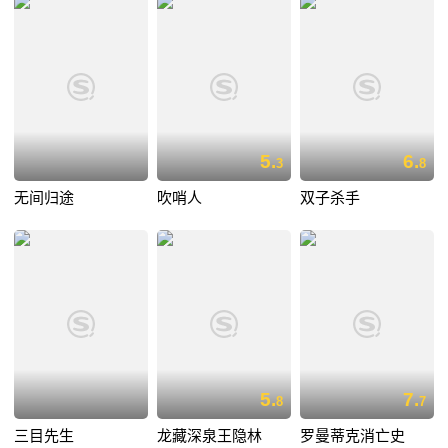
5.
6.
3
8
无间归途
吹哨人
双子杀手
5.
7.
8
7
三目先生
龙藏深泉王隐林
罗曼蒂克消亡史