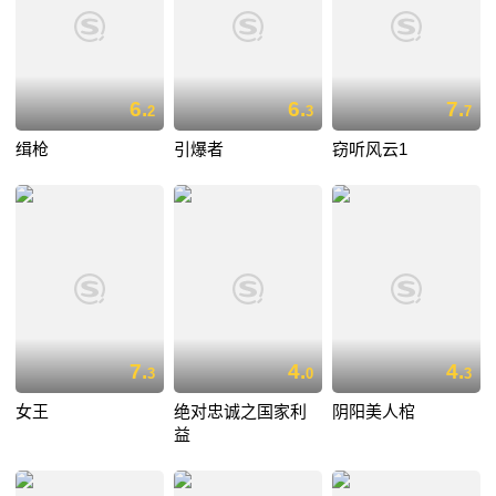
6.
6.
7.
2
3
7
缉枪
引爆者
窃听风云1
7.
4.
4.
3
0
3
女王
绝对忠诚之国家利
阴阳美人棺
益