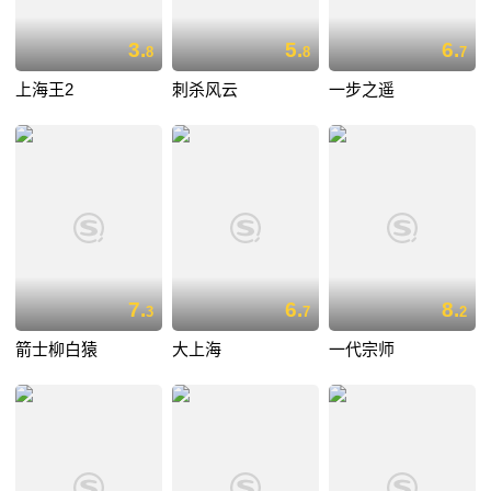
3.
5.
6.
8
8
7
上海王2
刺杀风云
一步之遥
7.
6.
8.
3
7
2
箭士柳白猿
大上海
一代宗师