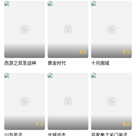
7.
7.
4
7
西游之双圣战神
黄金时代
十月围城
7.
5.
3
6
川岛芳子
全城追击
百家拳之关门弟子