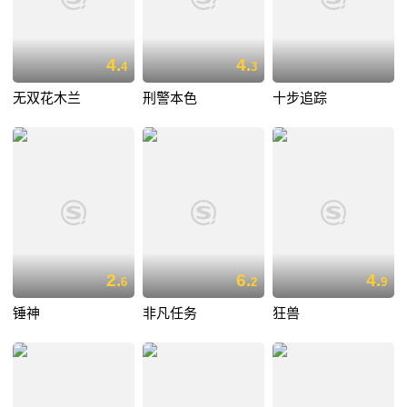
4.
4.
4
3
无双花木兰
刑警本色
十步追踪
2.
6.
4.
6
2
9
锤神
非凡任务
狂兽