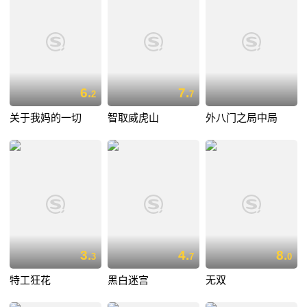
6.
7.
2
7
关于我妈的一切
智取威虎山
外八门之局中局
3.
4.
8.
3
7
0
特工狂花
黑白迷宫
无双