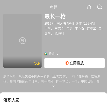
电影
最长一枪
2019
/
中国大陆
/
剧情 动作
/
125分钟
主演：
王志文
余男
李立群
许亚军
夏克立
导演：
徐顺利
腾讯
5.
立即播放
9
剧情简介 :
从没失过手的杀手老赵（王志文 饰），得了帕金森，准备退
休，却同时接到两个订单。同一时间，同一地点。一个订单的目标，却是
另一订单的委托人。为了弥补心中一个久远的愧疚，老赵决定利用这最后
的机会，倾力一搏，把两笔钱全挣了。而一个巨大而复杂的深渊，在静静
地等候着他……
演职人员