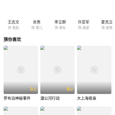
王志文
余男
李立群
许亚军
夏克立
饰 老赵
饰 雪儿
饰 老杜
饰 波波
饰 皮特
猜你喜欢
3.
8.
2
0
罗布泊神秘事件
湄公河行动
大上海夜枭