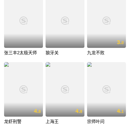
3.
0
张三丰2太极天师
狼牙关
九龙不败
4.
4.
4.
8
8
1
龙虾刑警
上海王
宗师叶问