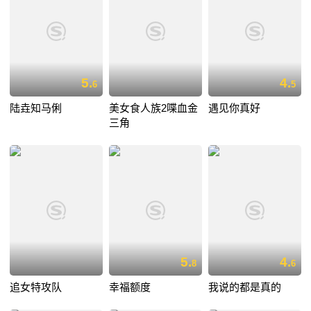
5.
4.
6
5
陆垚知马俐
美女食人族2喋血金
遇见你真好
三角
5.
4.
8
6
追女特攻队
幸福额度
我说的都是真的