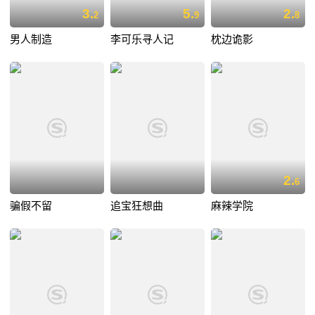
3.
5.
2.
2
9
8
男人制造
李可乐寻人记
枕边诡影
2.
6
骗假不留
追宝狂想曲
麻辣学院