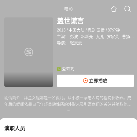
电影
盖世谎言
2013
/
中国大陆
/
喜剧 爱情
/
87分钟
主演：
彭波
巩新亮
九孔
罗家英
曹扬
王
导演：
张志忠
爱奇艺
立即播放
剧情简介 :
拜金女缇娜是一名孤儿，从小被一家老人院的程院长收养。成
年后的缇娜依靠自己年轻美貌性感的外形来吸引富商们的关注并骗取他们
的钱财救济穷人。 某次缇娜敲诈一名大富商时判断失误不但失手还失了
身，最令缇娜气氛的是酒吧的服务员吴用竟然喝醉酒后痴迷缇娜的美色遂
装成富商勾引缇娜在总统套房内与缇娜发生了关系。 缇娜无意卷入当地地
演职人员
产大鳄胡氏集团董事长胡云雷设计的一场大阴谋，事关自己从小成长的养
老院地契，自己性命也危在旦夕，恰好吴用偷听到整个计划，并决定帮助