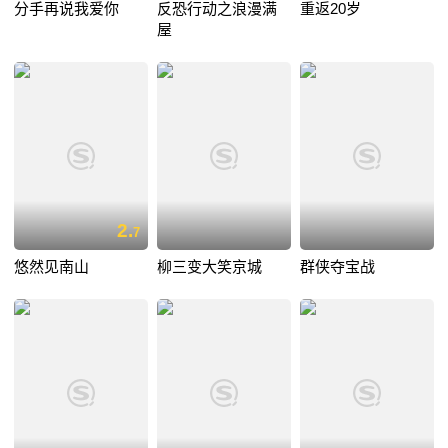
分手再说我爱你
反恐行动之浪漫满
重返20岁
屋
2.
7
悠然见南山
柳三变大笑京城
群侠夺宝战