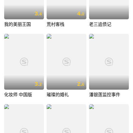
3.
4.
4
0
我的美丽王国
荒村客栈
老三追债记
3.
2.
2
6
化妆师 中国版
璀璨的婚礼
潘银莲监控事件