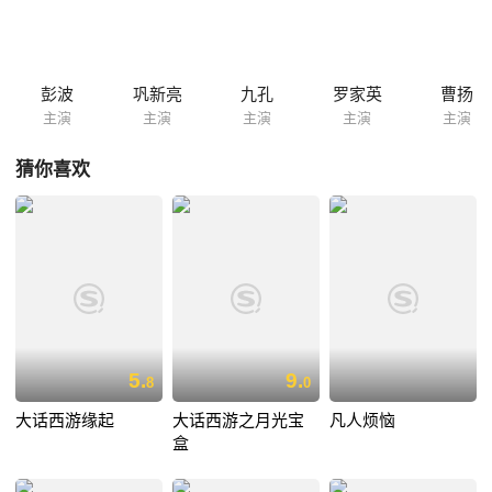
缇娜，缇娜被吴用的真诚所打动并慢慢的接受了吴用的感情。二人商定联
合挫败坏人的阴谋，让老人留住自己的家，并制定了周密的计划。胡氏集
团老董事长曾经是老人院程院长的旧情人，在得知真相后决定帮助他们。
经过几番曲折的明争暗斗，正义战胜邪恶，平息了这场阴谋，胡云雷得到
彭波
巩新亮
九孔
罗家英
曹扬
应有的惩罚，老人院恢复了平静，吴用和缇娜过上幸福的生活。
主演
主演
主演
主演
主演
猜你喜欢
5.
9.
8
0
大话西游缘起
大话西游之月光宝
凡人烦恼
盒