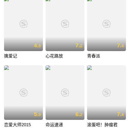
4.
7.
7.
9
2
4
擒爱记
心花路放
青春派
5.
6.
7.
9
2
4
恋爱大师2015
命运速递
滚蛋吧！肿瘤君