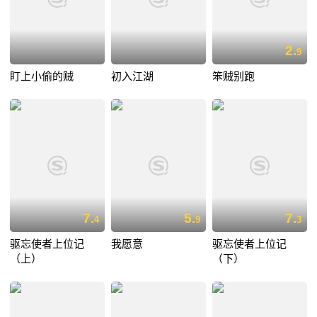
2.
9
盯上小偷的贼
初入江湖
笨贼别跑
7.
5.
7.
4
9
3
驱忘使者上位记
我愿意
驱忘使者上位记
（上）
（下）