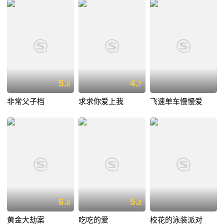
5.
4.
6
7
非常父子档
求求你爱上我
飞速单车慢慢爱
6.
5.
8
2
黄金大劫案
吃吃的爱
校花的泳装派对