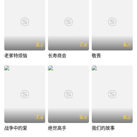
3.
7.
6.
1
8
7
老爹特烦恼
长寿商会
敬畏
7.
5.
8.
6
9
2
战争中的爱
绝世高手
我们的故事