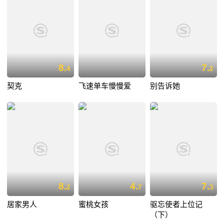
8.
7.
4
2
契克
飞速单车慢慢爱
别告诉她
8.
4.
7.
2
7
3
居家男人
蜜桃女孩
驱忘使者上位记
（下）