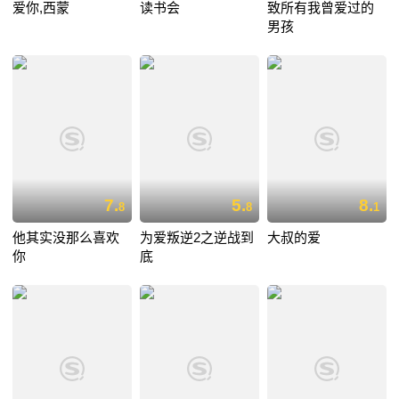
爱你,西蒙
读书会
致所有我曾爱过的
男孩
7.
5.
8.
8
8
1
他其实没那么喜欢
为爱叛逆2之逆战到
大叔的爱
你
底