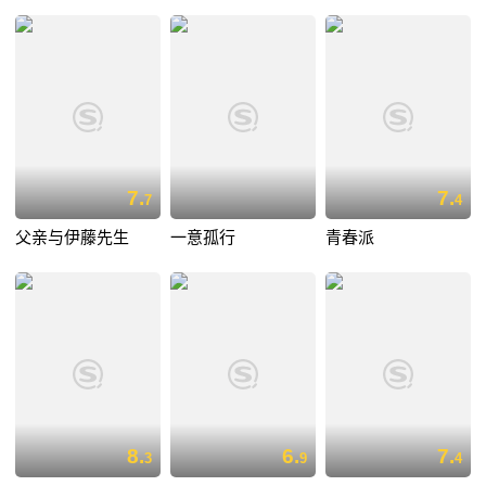
7.
7.
7
4
父亲与伊藤先生
一意孤行
青春派
8.
6.
7.
3
9
4