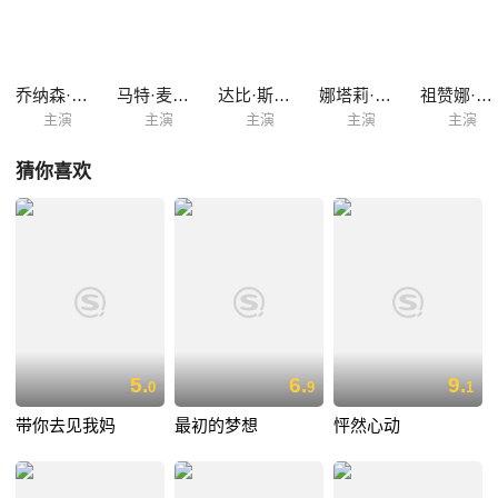
乔纳森·利普尼基
马特·麦高瑞
达比·斯坦奇菲尔德
娜塔莉·豪尔
祖赞娜·斯扎德科夫斯基
主演
主演
主演
主演
主演
猜你喜欢
5.
6.
9.
0
9
1
带你去见我妈
最初的梦想
怦然心动