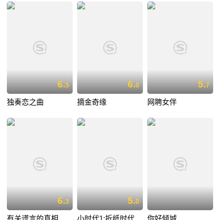
6.
6.
5.
5
0
7
独奏恋之曲
摘金奇缘
网聘女伴
6.
5.
3
0
有关谎言的真相
小时代1:折纸时代
你好倾城