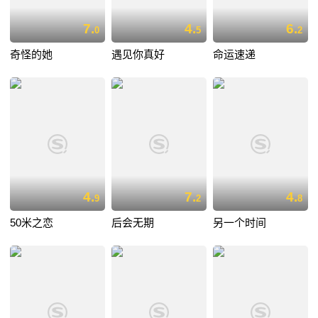
7.
4.
6.
0
5
2
奇怪的她
遇见你真好
命运速递
4.
7.
4.
9
2
8
50米之恋
后会无期
另一个时间