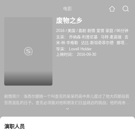
电影
废物之乡
2016
/
美国
/
喜剧 剧情 爱情 家庭
/
96分钟
主演：
乔纳森·利普尼基
马特·麦高瑞
吉
米-林·辛格勒
达比·斯坦奇菲尔德
娜塔莉·
豪尔
祖赞娜·斯扎德科夫斯基
布兰登·杜
导演：
Lovell Holder
林
MarcoJamesMarquez
上映时间：
2016-09-30
LilyMaeHarrington
NickFink
RichardJosephPaul
KatieMcClellan
克里
斯·贝兰特
奥格斯·罗德
凯斯琳·利特尔菲
尔德
剧情简介 :
洛西尔跟随一个叫查克的呆呆的高中弃儿度过了他大四那段疯
狂而混乱的日子。查克必须面对他和朋友们日益疏远的挑战；他的母亲已
经决定和一个年轻得多的男人约会，他正好是学校的体育老师。
演职人员