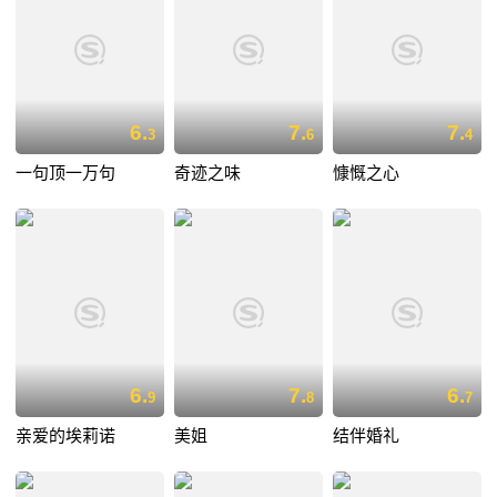
6.
7.
7.
3
6
4
一句顶一万句
奇迹之味
慷慨之心
6.
7.
6.
9
8
7
亲爱的埃莉诺
美姐
结伴婚礼