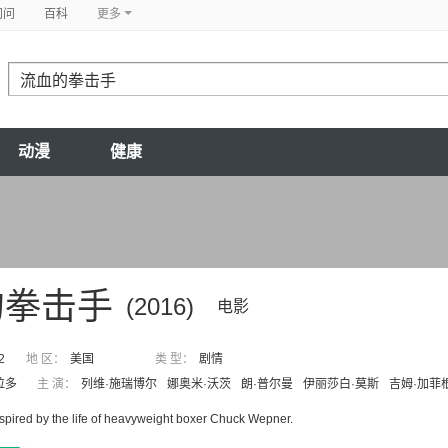
问问
百科
更多
动漫
健康
的拳击手
(2016)
电影
2
地 区：
美国
类 型：
剧情
拉多
主 演：
列维·施瑞博尔
娜奥米·沃茨
朗·普尔曼
伊丽莎白·莫斯
吉姆·加菲
spired by the life of heavyweight boxer Chuck Wepner.