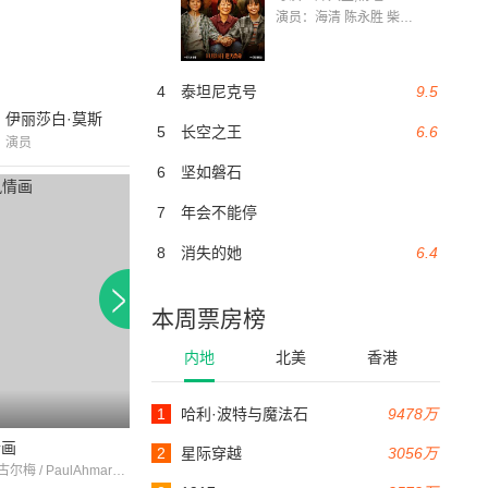
演员：海清 陈永胜 柴烨 王玥婷 万国鹏 美朵达瓦 赵瑞婷 罗解艳 郭莉娜 潘家艳
4
泰坦尼克号
9.5
伊丽莎白·莫斯
5
长空之王
6.6
演员
6
坚如磐石
7
年会不能停
8
消失的她
6.4
本周票房榜
内地
北美
香港
7.2
1
哈利·波特与魔法石
9478万
108分钟
情画
跟着吉博德议员实习
2
星际穿越
3056万
奥利维埃·古尔梅 / PaulAhmarani / 让-皮埃尔·卡塞尔
帕特里克·华德 / 苏珊娜·克莱蒙 / 艾伦·大卫