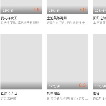
7.9
7.0
120分钟
130分钟
108分钟
我花样女王
奎迪英雄再起
回归之
玛格特·罗比 / 塞巴斯蒂安·斯坦 / 艾莉森·詹尼
迈克尔·B·乔丹 / 西尔维斯特·史泰龙 / 泰莎·汤普森
8.3
127分钟
133分钟
马尼拉之战
铁甲钢拳
奎迪
迈克·加萨威
休·杰克曼 / 达科塔·高尤 / 凯文·杜兰