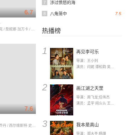
7
涉过愤怒的海
6.7
8
八角笼中
7.5
路
本·阿弗莱克 / 詹妮娜·加万卡 / 麦可拉·沃金丝
热播榜
1
再见李可乐
导演：王小列
演员：闫妮 谭松韵 吴京 蒋龙 赵小棠 冯雷 李虎城 平安 小七 小可乐
2
画江湖之天罡
导演：周飞龙;任伟杰
演员：孟宇 阎么么 王凯 郭政建 阎萌萌 杨默 高枫 齐斯伽 刘芊含 马程
7.6
3
我本是高山
迈克尔·B·乔丹 / 西尔维斯特·史泰龙 / 泰莎·汤普森
导演：郑大圣;杨瑾