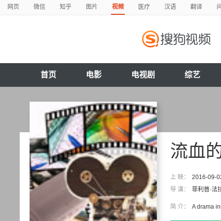
网页
微信
知乎
图片
视频
医疗
汉语
翻译
首页
电影
电视剧
综艺
流血
上 映：
2016-09-0
导 演：
菲利普·法
简 介：
A drama in