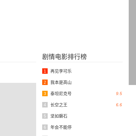
剧情电影排行榜
1
再见李可乐
2
我本是高山
3
泰坦尼克号
9.5
4
长空之王
6.6
5
坚如磐石
6
年会不能停