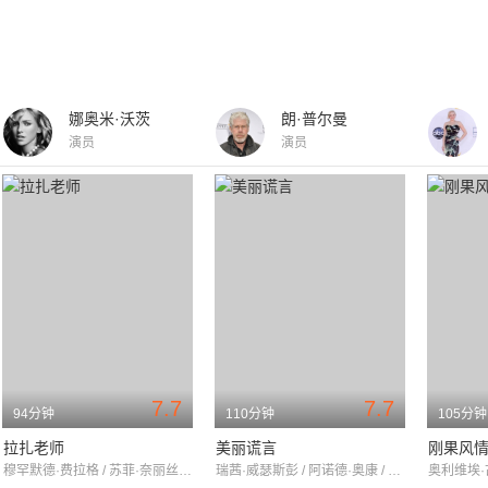
娜奥米·沃茨
朗·普尔曼
演员
演员
7.7
7.7
94分钟
110分钟
105分钟
拉扎老师
美丽谎言
刚果风
穆罕默德·费拉格 / 苏菲·奈丽丝 / milienNéron
瑞茜·威瑟斯彭 / 阿诺德·奥康 / 格·达尼