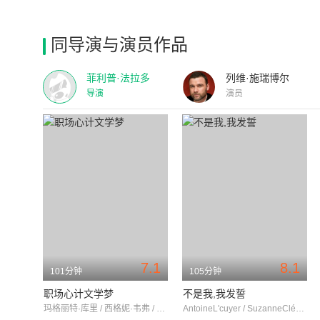
同导演与演员作品
菲利普·法拉多
列维·施瑞博尔
导演
演员
7.1
8.1
101分钟
105分钟
职场心计文学梦
不是我,我发誓
玛格丽特·库里 / 西格妮·韦弗 / 道格拉斯·布斯
AntoineL'cuyer / SuzanneClément / DanielBrière