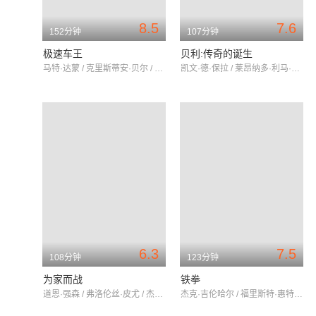
8.5
7.6
152分钟
107分钟
极速车王
贝利:传奇的诞生
马特·达蒙 / 克里斯蒂安·贝尔 / 乔什·卢卡斯
凯文·德·保拉 / 莱昂纳多·利马·卡瓦柳 / 塞乌·乔奇
6.3
7.5
108分钟
123分钟
为家而战
铁拳
道恩·强森 / 弗洛伦丝·皮尤 / 杰克·劳登
杰克·吉伦哈尔 / 福里斯特·惠特克 / 瑞秋·麦克亚当斯