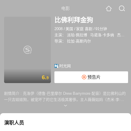
电影
比佛利拜金狗
2008
/
美国
/
家庭 喜剧
/
91分钟
主演：
派珀·佩拉博
马诺洛·卡多纳
杰米·李·柯蒂斯
导演：
拉加·高斯内尔
时光网
6.
预告片
9
剧情简介 :
克洛伊（德鲁·巴里摩尔 Drew Barrymore 配音）是比佛利山的
一只吉娃娃狗，被宠坏了的它生活极其奢侈。主人薇薇姑妈（杰米·李·柯
蒂斯 Jamie Lee Curtis 饰）要出远门，把照顾克洛伊的任务交给了安吉拉
（爱莉·希尔斯 Ali Hillis 饰）。安吉拉带着克洛伊和朋友们一起去墨西哥
的海滩旅行。来到海滩， 姑娘们立即被健硕英俊的小伙子们吸引了，而克
演职人员
洛伊则在安吉拉的“重色轻狗”下，走失于硕大的墨西哥城中。那些简陋的
街道看起来跟比佛利山大相径庭。无奈之下，克洛伊只得求助于一些新朋