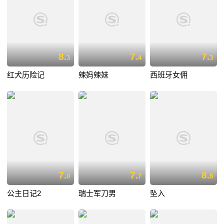
8.
7.
7.
3
4
3
红犬历险记
辣妈辣妹
西班牙女佣
7.
7.
8.
0
7
8
公主日记2
瑞士军刀男
坠入