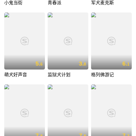
小鬼当街
青春派
军犬麦克斯
5.
3.
6.
6
8
1
萌犬好声音
监狱犬计划
格列佛游记
7.
7.
7.