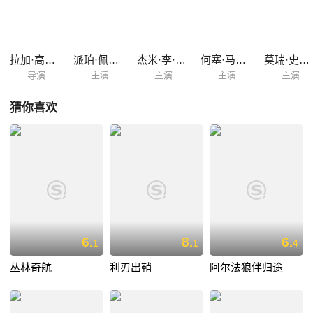
友，包括一只经历复杂的德国牧羊犬戴戈多（安迪·加西亚 Andy Garcia
饰），和一只多情的小狗帕皮（乔治·洛佩兹 George Lopez 饰），克洛伊
在它们的帮助下，振作精神找寻回家的路......
拉加·高斯内尔
派珀·佩拉博
杰米·李·柯蒂斯
何塞·马利亚·亚兹皮克
莫瑞·史特林
导演
主演
主演
主演
主演
猜你喜欢
6.
8.
6.
1
1
4
丛林奇航
利刃出鞘
阿尔法狼伴归途