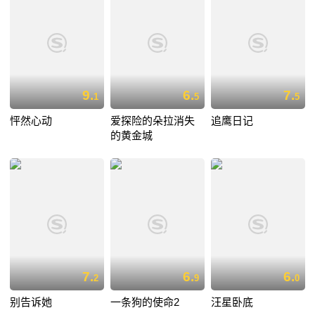
9.
6.
7.
1
5
5
怦然心动
爱探险的朵拉消失
追鹰日记
的黄金城
7.
6.
6.
2
9
0
别告诉她
一条狗的使命2
汪星卧底