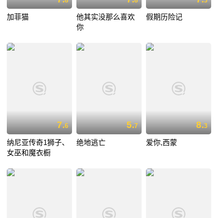
8
8
3
加菲猫
他其实没那么喜欢
假期历险记
你
7.
5.
8.
6
7
3
纳尼亚传奇1狮子、
绝地逃亡
爱你,西蒙
女巫和魔衣橱