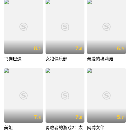
8.
7.
6.
2
0
9
飞狗巴迪
女狼俱乐部
亲爱的埃莉诺
7.
7.
5.
8
0
7
美姐
勇敢者的游戏2：太
网聘女伴