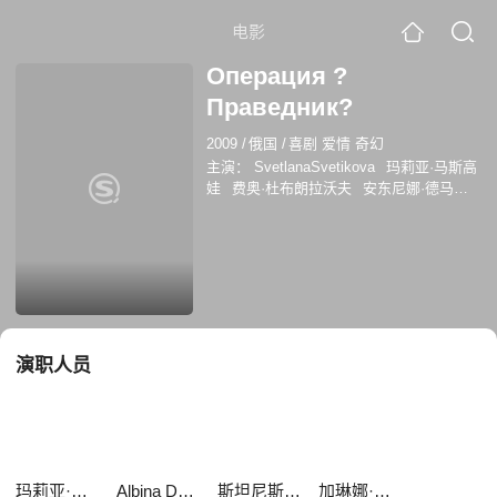
电影
Операция ?
Праведник?
2009
/
俄国
/
喜剧 爱情 奇幻
主演：
SvetlanaSvetikova
玛莉亚·马斯高
娃
费奥·杜布朗拉沃夫
安东尼娜·德马诺
娃
纳塔利亚·安东诺娃
塔季扬娜·鲁迪纳
Svetlana Svetikova
Albina Dzhanabaeva
斯坦尼斯拉夫·杜任科夫
Emmanuil
Vitorgan
加琳娜·波尔斯基赫
演职人员
玛莉亚·马斯高娃
Albina Dzhanabaeva
斯坦尼斯拉夫·杜任科夫
加琳娜·波尔斯基赫