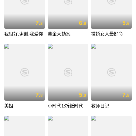
7.
6.
5.
2
8
6
我很好,谢谢,我爱你
黄金大劫案
撒娇女人最好命
7.
5.
7.
8
0
8
美姐
小时代1:折纸时代
教师日记