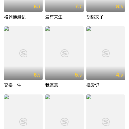
6.
7.
8.
1
7
8
格列佛游记
爱有来生
胡桃夹子
6.
5.
4.
9
9
9
交换一生
我愿意
擒爱记