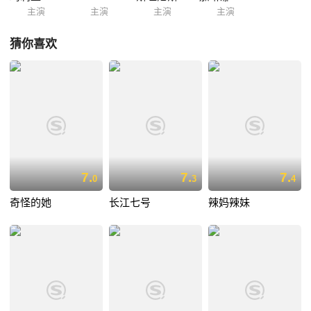
主演
主演
主演
主演
猜你喜欢
7.
7.
7.
0
3
4
奇怪的她
长江七号
辣妈辣妹