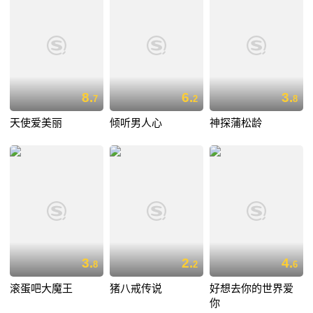
8.
6.
3.
7
2
8
天使爱美丽
倾听男人心
神探蒲松龄
3.
2.
4.
8
2
6
滚蛋吧大魔王
猪八戒传说
好想去你的世界爱
你