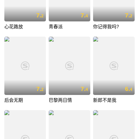
7.
7.
7.
2
4
2
心花路放
青春派
你记得我吗?
7.
7.
6.
2
4
4
后会无期
巴黎两日情
新郎不是我