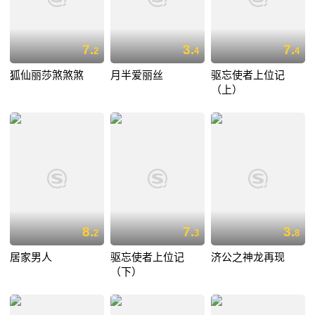
7.
3.
7.
2
4
4
狐仙丽莎煞煞煞
月半爱丽丝
驱忘使者上位记
（上）
8.
7.
3.
2
3
8
居家男人
驱忘使者上位记
济公之神龙再现
（下）