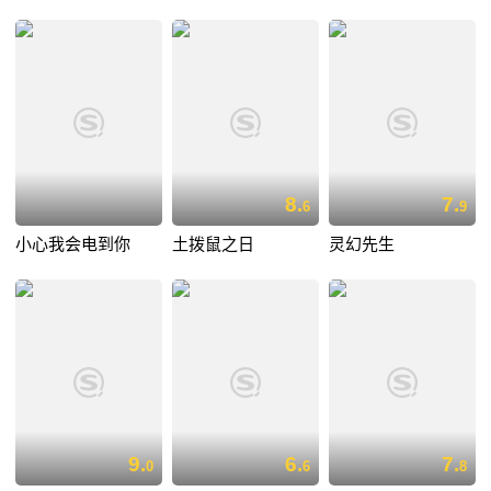
8.
7.
6
9
小心我会电到你
土拨鼠之日
灵幻先生
9.
6.
7.
0
6
8