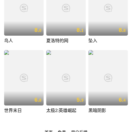
8.
8.
8.
0
1
8
鸟人
夏洛特的网
坠入
6.
5.
6.
8
9
4
世界末日
太极2:英雄崛起
黑暗阴影