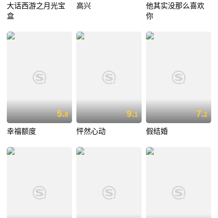
大话西游之月光宝
高兴
他其实没那么喜欢
盒
你
5.
9.
7.
8
1
2
幸福额度
怦然心动
假结婚