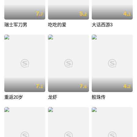
7.
5.
4.
7
2
1
瑞士军刀男
吃吃的爱
大话西游3
7.
7.
4.
1
6
2
重返20岁
龙虾
鲛珠传