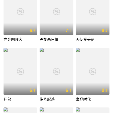
6.
7.
8.
5
4
7
夺金四贱客
巴黎两日情
天使爱美丽
6.
6.
9.
7
9
3
狂鼠
临阵脱逃
摩登时代