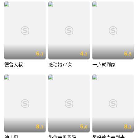
6.
4.
6.
3
3
5
德鲁大叔
感动她77次
一点就到家
8.
5.
8.
3
0
1
绅士们
带你去见我妈
最好的尚未到来