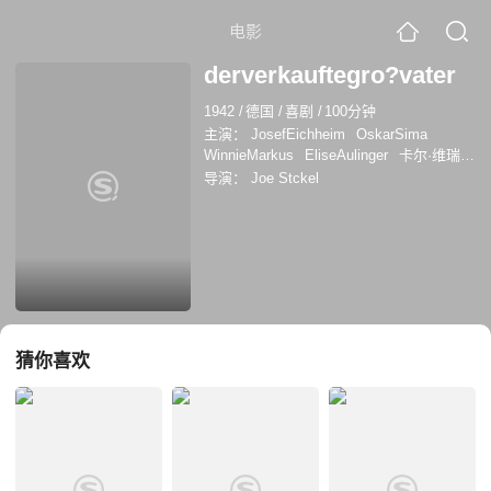
电影
derverkauftegro?vater
1942
/
德国
/
喜剧
/
100分钟
主演：
JosefEichheim
OskarSima
WinnieMarkus
EliseAulinger
卡尔·维瑞
AlbertJanscheck
Josef Eichheim
Oskar
导演：
Joe Stckel
Sima
温妮·马库斯
埃莉泽·奥林格
Melanie Webelhorst
Alfred Pongratz
Franz Loskarn
Michl Lang
Franz Frhlich
猜你喜欢