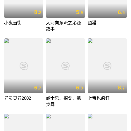
8.
5.
6.
2
9
5
小鬼当街
大河向东流之沁源
凶猫
故事
6.
6.
8.
7
9
7
异灵灵异2002
威士忌、探戈、狐
上帝也疯狂
步舞