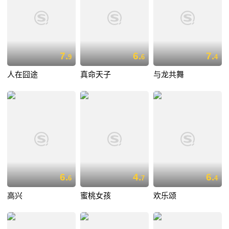
7.
6.
7.
9
6
4
人在囧途
真命天子
与龙共舞
6.
4.
6.
6
7
4
高兴
蜜桃女孩
欢乐颂