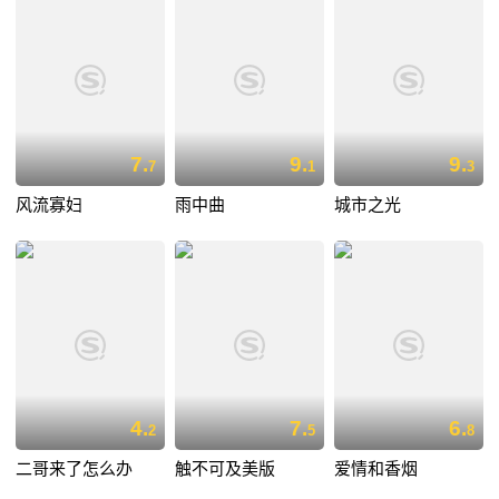
7.
9.
9.
7
1
3
风流寡妇
雨中曲
城市之光
4.
7.
6.
2
5
8
二哥来了怎么办
触不可及美版
爱情和香烟