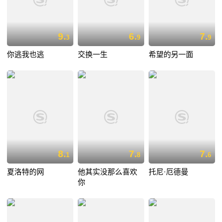
9.
6.
7.
3
9
9
你逃我也逃
交换一生
希望的另一面
8.
7.
7.
1
8
6
夏洛特的网
他其实没那么喜欢
托尼·厄德曼
你