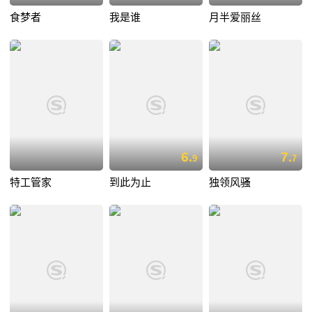
食梦者
我是谁
月半爱丽丝
6.
7.
9
7
特工管家
到此为止
独领风骚