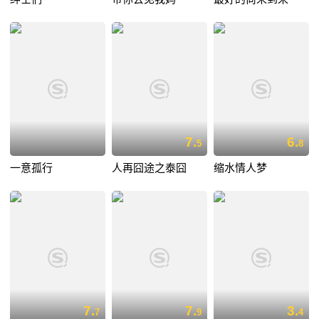
7.
6.
5
8
一意孤行
人再囧途之泰囧
缩水情人梦
7.
7.
3.
7
9
4