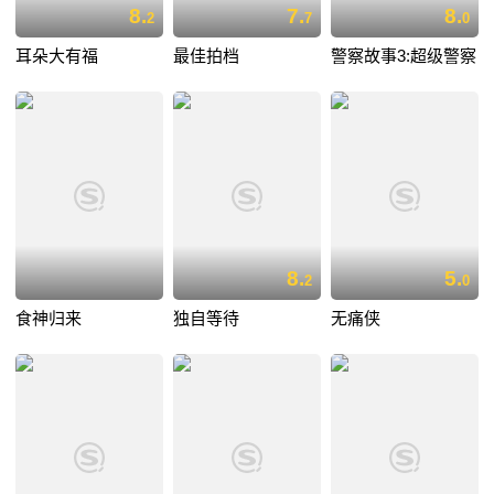
8.
7.
8.
2
7
0
耳朵大有福
最佳拍档
警察故事3:超级警察
8.
5.
2
0
食神归来
独自等待
无痛侠