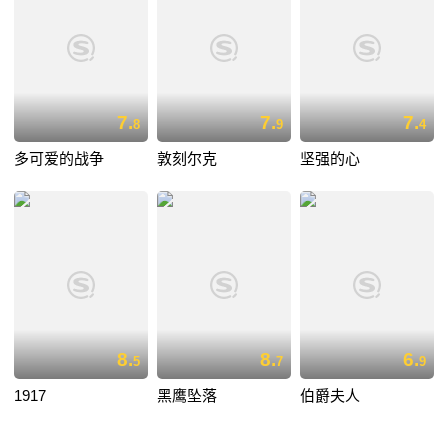
7.
7.
7.
8
9
4
多可爱的战争
敦刻尔克
坚强的心
8.
8.
6.
5
7
9
1917
黑鹰坠落
伯爵夫人