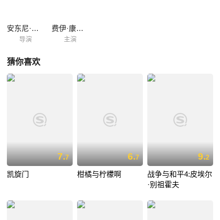
安东尼·阿斯奎斯
费伊·康普顿
导演
主演
猜你喜欢
7.
6.
9.
7
7
2
凯旋门
柑橘与柠檬啊
战争与和平4:皮埃尔
·别祖霍夫