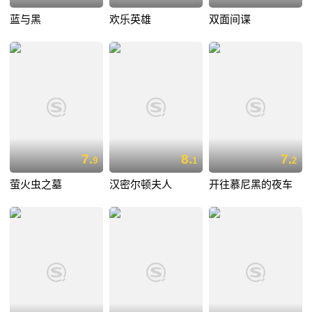
蓝与黑
欢乐英雄
双面间谍
7.
8.
7.
9
1
2
萤火虫之墓
汉密尔顿夫人
开往慕尼黑的夜车