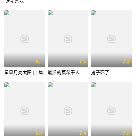
·罗斯托娃
6.
7.
7.
9
6
4
星星月亮太阳 [上集]
最后的莫希干人
鬼子死了
6.
7.
7.
7
5
0