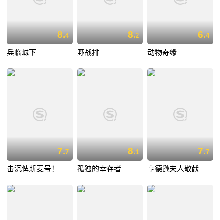
8.
8.
6.
4
2
4
兵临城下
野战排
动物奇缘
7.
8.
7.
7
1
7
击沉俾斯麦号！
孤独的幸存者
亨德逊夫人敬献