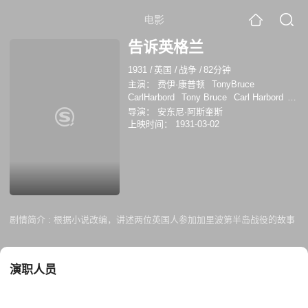
电影
告诉英格兰
1931
/
英国
/
战争
/
82分钟
主演：
费伊·康普顿
TonyBruce
CarlHarbord
Tony Bruce
Carl Harbord
Gerald Rawlinson
沃利·帕奇
Frederick
导演：
安东尼·阿斯奎斯
Lloyd
Hubert Harben
丹尼斯·霍伊
C.M.
上映时间：
1931-03-02
Hallard
Toni Edgar-Bruce
剧情简介 :
根据小说改编，讲述两位英国人参加加里波第半岛战役的故事
演职人员