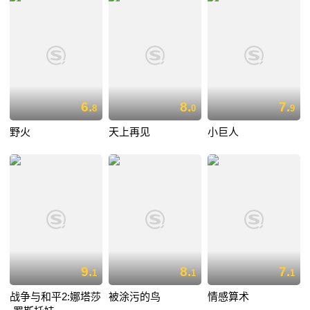
6.
8.
7.
8
0
9
野火
天上再见
小巨人
9.
8.
7.
1
1
1
战争与和平2:娜塔莎
被涂污的鸟
情感算术