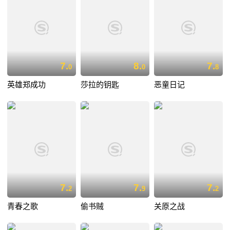
7.
8.
7.
0
0
8
英雄郑成功
莎拉的钥匙
恶童日记
7.
7.
7.
2
9
2
青春之歌
偷书贼
关原之战