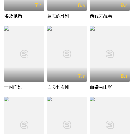
7.
8.
9.
1
5
0
埃及艳后
意志的胜利
西线无战事
7.
8.
7
1
一闪而过
亡命七金刚
血染雪山堡