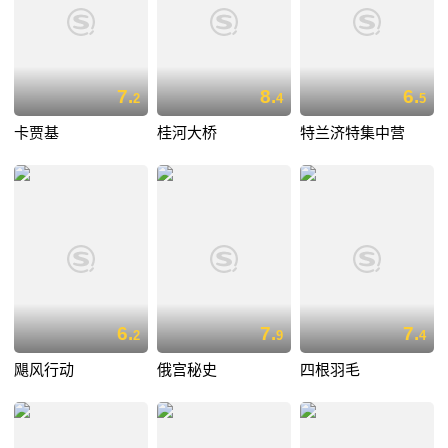
7.
8.
6.
2
4
5
卡贾基
桂河大桥
特兰济特集中营
6.
7.
7.
2
9
4
飓风行动
俄宫秘史
四根羽毛