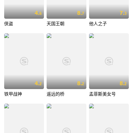
4.
8.
7.
6
7
3
侠盗
天国王朝
他人之子
4.
8.
8.
2
2
2
铁甲战神
遥远的桥
孟菲斯美女号