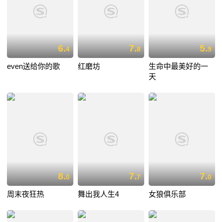
6.
7.
5.
4
8
9
even送给你的歌
红磨坊
生命中最美好的一
天
8.
7.
7.
0
7
0
周末夜狂热
舞出我人生4
女狼俱乐部