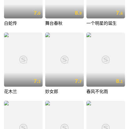
7.
8.
7.
0
9
6
白蛇传
舞台春秋
一个明星的诞生
7.
7.
8.
3
7
1
花木兰
妙女郎
春风不化雨