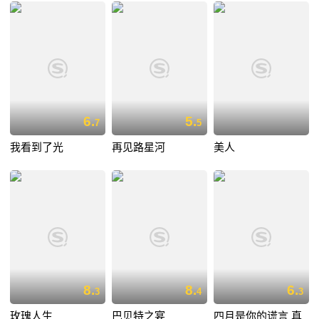
6.
5.
7
5
我看到了光
再见路星河
美人
8.
8.
6.
3
4
3
玫瑰人生
巴贝特之宴
四月是你的谎言 真