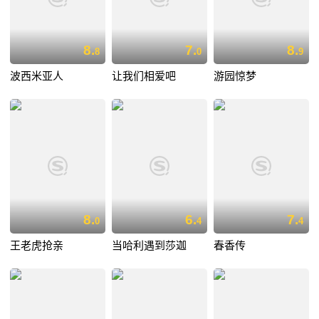
8.
7.
8.
8
0
9
波西米亚人
让我们相爱吧
游园惊梦
8.
6.
7.
0
4
4
王老虎抢亲
当哈利遇到莎迦
春香传