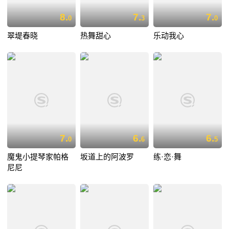
8.
7.
7.
0
3
0
翠堤春晓
热舞甜心
乐动我心
7.
6.
6.
0
6
5
魔鬼小提琴家帕格
坂道上的阿波罗
练·恋·舞
尼尼