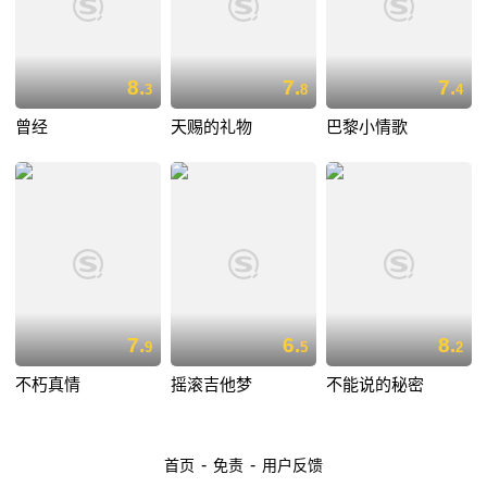
8.
7.
7.
3
8
4
曾经
天赐的礼物
巴黎小情歌
7.
6.
8.
9
5
2
不朽真情
摇滚吉他梦
不能说的秘密
-
-
首页
免责
用户反馈