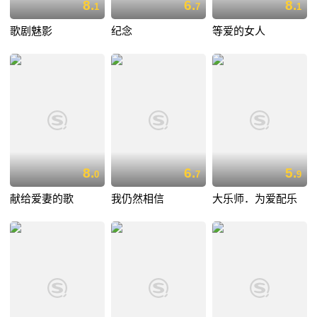
8.
6.
8.
1
7
1
歌剧魅影
纪念
等爱的女人
8.
6.
5.
0
7
9
献给爱妻的歌
我仍然相信
大乐师．为爱配乐