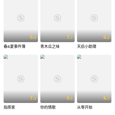
5.
7.
6.
9
7
2
春&夏事件簿
青木瓜之味
天后小助理
7.
5.
6.
3
1
7
指挥家
你的情歌
从零开始