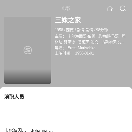
电影
三姝之家
1958
/
西德
/
剧情 爱情
/
98分钟
主演：
卡尔海因茨·伯姆
约翰娜·马茨
玛
格达·施奈德
鲁道夫·朔克
古斯塔夫·克努
特
Johanna Matz
Rudolf Schock
Albert
导演：
Ernst Marischka
Rueprecht
Else Rambausek
Richard
上映时间：
1958-01-01
Romanowsky
Helga Neuner
赫尔穆特·洛
纳
演职人员
卡尔海因茨·伯姆
Johanna Matz