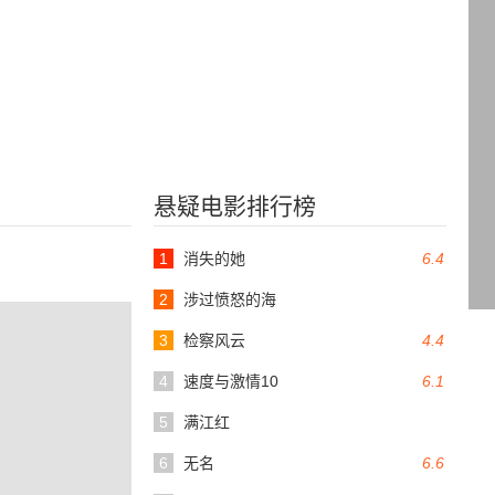
悬疑电影排行榜
1
消失的她
6.4
2
涉过愤怒的海
3
检察风云
4.4
4
速度与激情10
6.1
5
满江红
6
无名
6.6