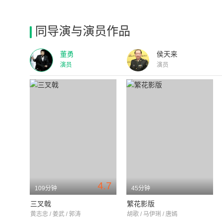
同导演与演员作品
董勇
侯天来
演员
演员
4.7
109分钟
45分钟
三叉戟
繁花影版
黄志忠 / 姜武 / 郭涛
胡歌 / 马伊琍 / 唐嫣