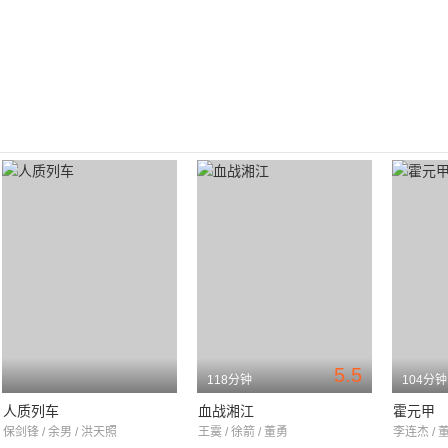
5.5
118分钟
104分钟
人质列车
血战湘江
霍元甲
保剑锋 / 余男 / 洪天照
王霙 / 徐箭 / 董勇
李连杰 / 董