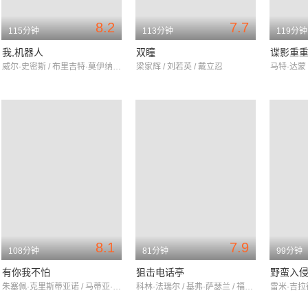
8.2
7.7
115分钟
113分钟
119分钟
我,机器人
双瞳
谍影重
威尔·史密斯 / 布里吉特·莫伊纳汉 / 艾伦·图代克
梁家辉 / 刘若英 / 戴立忍
8.1
7.9
108分钟
81分钟
99分钟
有你我不怕
狙击电话亭
野蛮入
朱塞佩·克里斯蒂亚诺 / 马蒂亚·迪皮耶罗 / 迭戈·阿巴坦托诺
科林·法瑞尔 / 基弗·萨瑟兰 / 福里斯特·惠特克