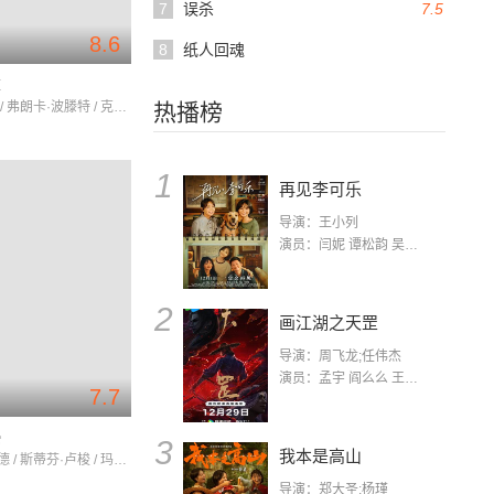
7
误杀
7.5
8.6
8
纸人回魂
重
马特·达蒙 / 弗朗卡·波滕特 / 克里斯·库珀
热播榜
1
再见李可乐
导演：王小列
演员：闫妮 谭松韵 吴京 蒋龙 赵小棠 冯雷 李虎城 平安 小七 小可乐
2
画江湖之天罡
导演：周飞龙;任伟杰
演员：孟宇 阎么么 王凯 郭政建 阎萌萌 杨默 高枫 齐斯伽 刘芊含 马程
7.7
侵
3
我本是高山
雷米·吉拉德 / 斯蒂芬·卢梭 / 玛丽-乔西·克罗兹
导演：郑大圣;杨瑾