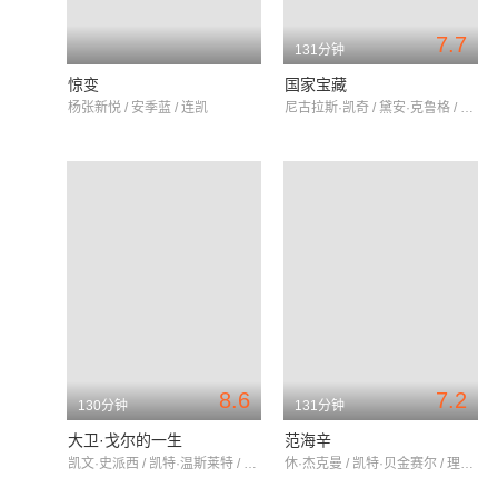
7.7
131分钟
惊变
国家宝藏
杨张新悦 / 安季蓝 / 连凯
尼古拉斯·凯奇 / 黛安·克鲁格 / 贾斯汀·巴萨
8.6
7.2
130分钟
131分钟
大卫·戈尔的一生
范海辛
凯文·史派西 / 凯特·温斯莱特 / 劳拉·琳妮
休·杰克曼 / 凯特·贝金赛尔 / 理查德·劳斯伯格