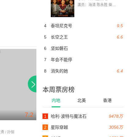
演员：海清 陈永胜 柴烨 王玥婷 万国鹏 美朵达瓦 赵瑞婷 罗解艳 郭莉娜 潘家艳
4
泰坦尼克号
9.5
5
长空之王
6.6
6
坚如磐石
7
年会不能停
8
消失的她
6.4
本周票房榜
内地
北美
香港
7.2
6.8
1
哈利·波特与魔法石
9478万
82分钟
120分钟
结婚七年
听风者
2
星际穿越
3056万
勇 / 孙俪
董勇 / 苏岩 / 蒙亭宜
梁朝伟 / 周迅 / 范晓