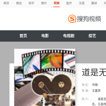
网页
微信
知乎
图片
视频
医疗
汉语
翻译
首页
电影
电视剧
综艺
道是
地 区：
中国
导 演：
王嘉宾
简 介：
道是无情
名，又是柯