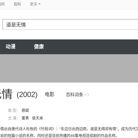
问问
百科
更多
动漫
健康
无情
(2002)
电影
百科词条
类 型：
悬疑
主 演：
董勇
侯天来
出自唐代诗人杜牧的《竹枝词》：“东边日出西边雨，道是无晴却有情”，成为历代文
岩的短篇小说的名称，同时还是目前热播的46集电视连续剧的作品名称。