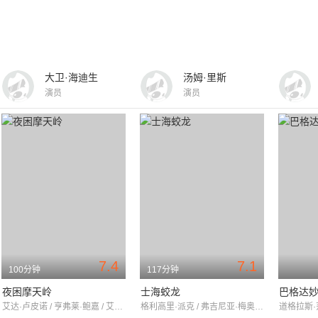
大卫·海迪生
汤姆·里斯
演员
演员
7.4
7.1
100分钟
117分钟
夜困摩天岭
士海蛟龙
巴格达
艾达·卢皮诺 / 亨弗莱·鲍嘉 / 艾兰·柯蒂斯
格利高里·派克 / 弗吉尼亚·梅奥 / 罗伯特·比提
道格拉斯·