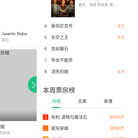
演员：海清 陈永胜 柴烨 王玥婷 万国鹏 美朵达瓦 赵瑞婷 罗解艳 郭莉娜 潘家艳
4
泰坦尼克号
9.5
Jaianto Baba
5
长空之王
6.6
演员
6
坚如磐石
7
年会不能停
8
消失的她
6.4
本周票房榜
内地
北美
香港
1
哈利·波特与魔法石
9478万
77分钟
72分钟
妙贼
棕色大眼睛
压力之下
2
星际穿越
3056万
范朋克
加里·格兰特 / 琼·贝内特 / 沃尔特·皮金