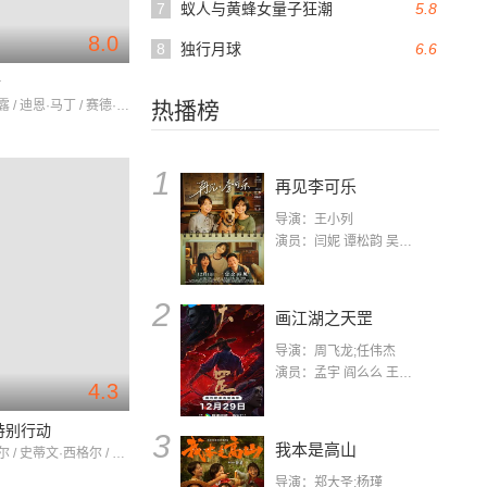
7
蚁人与黄蜂女量子狂潮
5.8
8.0
8
独行月球
6.6
溃
玛丽莲·梦露 / 迪恩·马丁 / 赛德·查里斯
热播榜
1
再见李可乐
导演：王小列
演员：闫妮 谭松韵 吴京 蒋龙 赵小棠 冯雷 李虎城 平安 小七 小可乐
2
画江湖之天罡
导演：周飞龙;任伟杰
演员：孟宇 阎么么 王凯 郭政建 阎萌萌 杨默 高枫 齐斯伽 刘芊含 马程
4.3
特别行动
3
我本是高山
提姆·阿贝尔 / 史蒂文·西格尔 / 夏洛林·阿莫亚
导演：郑大圣;杨瑾