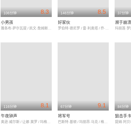
8.3
8.5
106分钟
146分钟
37分钟
小男孩
好家伙
濒于崩
雅各布·萨尔瓦提 / 凯文·詹姆斯 / 迈克尔·拉帕波特
罗伯特·德尼罗 / 雷·利奥塔 / 乔·佩西
8.1
9.1
116分钟
67分钟
84分钟
午夜钟声
将军号
狙击手:
奥逊·威尔斯 / 让娜·莫罗 / 玛格丽特·鲁斯福德
巴斯特·基顿 / 玛丽昂·马克 / 格伦·卡文德