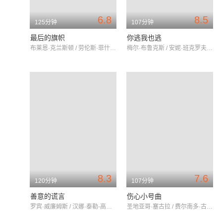
6.8
8.5
125分钟
107分钟
最后的旗帜
你逃我也逃
布莱恩·克兰斯顿 / 劳伦斯·菲什伯恩 / 史蒂夫·卡瑞尔
梅尔·布鲁克斯 / 安妮·班克罗夫特 / 提姆·麦锡森
8.3
7.6
120分钟
107分钟
善意的谎言
伤心小号曲
罗宾·威廉姆斯 / 汉娜·泰勒-高登 / vaIgó
圣地亚哥·塞古拉 / 费尔南多·古林·库弗 / 安东尼奥·德·拉·托雷