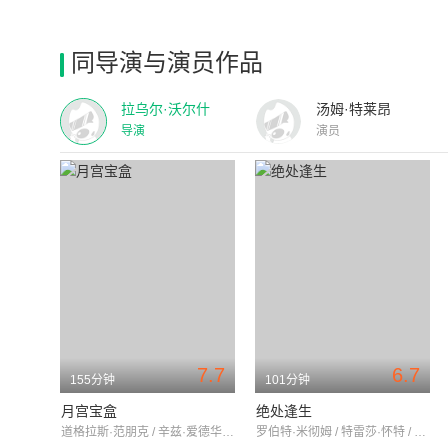
同导演与演员作品
拉乌尔·沃尔什
汤姆·特莱昂
导演
演员
7.7
6.7
155分钟
101分钟
月宫宝盒
绝处逢生
道格拉斯·范朋克 / 辛兹·爱德华 / 查尔斯·贝尔彻
罗伯特·米彻姆 / 特雷莎·怀特 / 朱迪丝·安德森