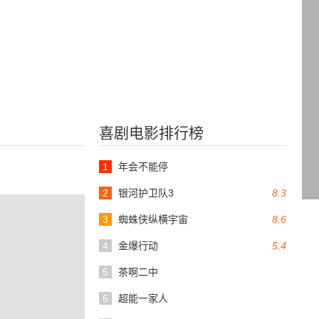
喜剧电影排行榜
1
年会不能停
2
银河护卫队3
8.3
3
蜘蛛侠纵横宇宙
8.6
4
金爆行动
5.4
5
茶啊二中
6
超能一家人