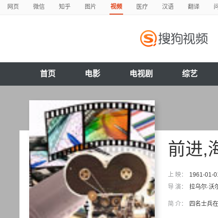
网页
微信
知乎
图片
视频
医疗
汉语
翻译
首页
电影
电视剧
综艺
前进,
上 映：
1961-01-0
导 演：
拉乌尔·沃
简 介：
四名士兵