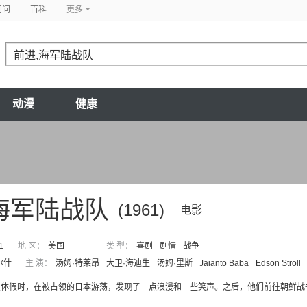
问问
百科
更多
动漫
健康
海军陆战队
(1961)
电影
1
地 区：
美国
类 型：
喜剧
剧情
战争
尔什
主 演：
汤姆·特莱昂
大卫·海迪生
汤姆·里斯
Jaianto Baba
Edson Stroll
在休假时，在被占领的日本游荡，发现了一点浪漫和一些笑声。之后，他们前往朝鲜战