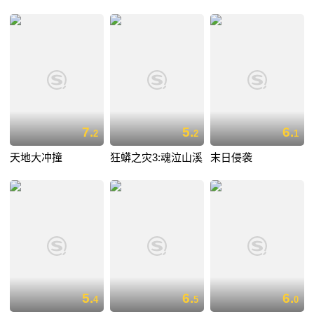
7.
5.
6.
2
2
1
天地大冲撞
狂蟒之灾3:魂泣山溪
末日侵袭
5.
6.
6.
4
5
0