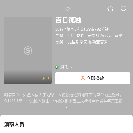
电影
百日孤独
2017
/
德国
/
科幻 恐怖
/
92分钟
主演：
伊万·瑞恩
安德烈·赫尼克
雷纳·沃纳
导演：
克里斯蒂安·帕斯奎雷罗
腾讯
5.
立即播放
3
剧情简介 :
外星人侵占了地球，人们被迫逃到地底下的巨型地堡避难。
S.U.M.1是一个忠诚的战士，他被送到地面上来拯救幸存者并每天汇报情
况。他的任务就是守卫人类的自我防御区不让外星人靠近，然而这每天的
例行任务却逐渐成为他的噩梦，令人恐惧的声音在树林里回荡；基地每日
都受到频繁的攻击；塔内的电力供应出现故障；修理工却迟迟不出现。他
演职人员
的上司也从未告诉过他有关上一任的事。孤独感与妄想症慢慢侵蚀了他的
理智。难道外星人真的埋伏在森林里吗？还是S.U.M.1已经被折磨到精神