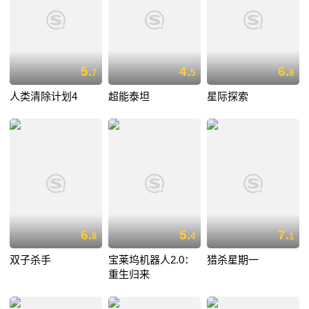
5.
4.
6.
7
5
8
人类清除计划4
超能泰坦
星际探索
6.
5.
7.
8
4
1
双子杀手
宝莱坞机器人2.0：
猎杀星期一
重生归来