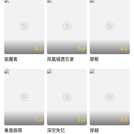
6.
5.
6.
1
9
2
驱魔者
凤凰城遗忘录
摩根
7.
7.
5.
6
4
5
垂直极限
深空失忆
穿越