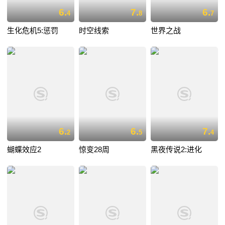
6.
7.
6.
4
8
7
生化危机5:惩罚
时空线索
世界之战
6.
6.
7.
2
5
4
蝴蝶效应2
惊变28周
黑夜传说2:进化