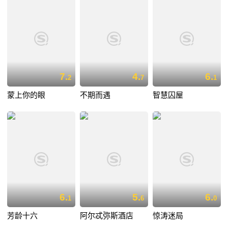
7.
4.
6.
2
7
1
蒙上你的眼
不期而遇
智慧囚屋
6.
5.
6.
1
6
0
芳龄十六
阿尔忒弥斯酒店
惊涛迷局