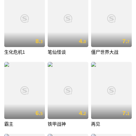
8.
4.
7.
3
0
7
生化危机1
笔仙怪谈
僵尸世界大战
6.
4.
7.
5
2
1
霸主
铁甲战神
再见