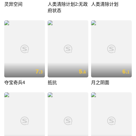
灵异空间
人类清除计划2:无政
人类清除计划
府状态
7.
5.
6.
3
6
1
夺宝奇兵4
抵抗
月之阴面