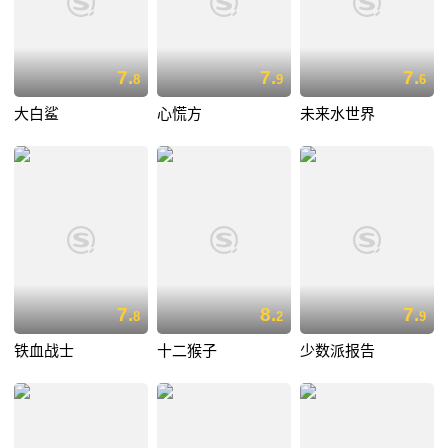
7.
7.
7.
8
9
6
大白鲨
心慌方
未来水世界
7.
8.
7.
8
2
9
铁血战士
十二猴子
少数派报告