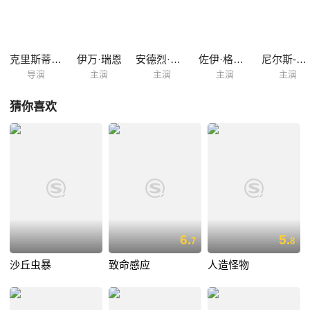
错乱了？
克里斯蒂安·帕斯奎雷罗
伊万·瑞恩
安德烈·赫尼克
佐伊·格莱斯戴尔
尼尔斯-布鲁诺·施密特
导演
主演
主演
主演
主演
猜你喜欢
6.
5.
7
8
沙丘虫暴
致命感应
人造怪物