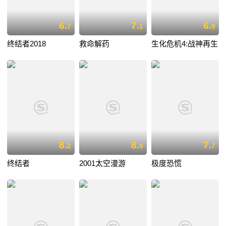
6.
7.
6.
7
1
9
终结者2018
救命解药
生化危机4:战神再生
8.
8.
7.
2
9
7
终结者
2001太空漫游
极度恐慌