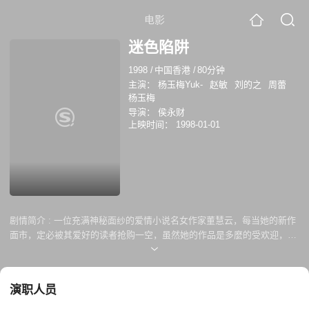
电影
迷色陷阱
1998
/
中国香港
/
80分钟
主演：
杨玉梅Yuk-
赵敏
刘的之
周蕾
杨玉梅
导演：
侯永财
上映时间：
1998-01-01
剧情简介 :
一位充满神秘面纱的爱情小说名女作家董慧云，每当她的新作
面市，定必被其爱好的读者抢购一空，虽然她的作品是多麼的受欢迎，可
是她本人的真正面目却没有人见过，甚至连出版商也只能透过电话里听其
秘书之传话而已，董慧云其真人可没有人认识过。 正当出版商要求董再作
新书时，董慧云的答覆竟令出版商惊讶，原本擅长於写作爱情小说的董，
演职人员
竟说已厌倦於爱情生活，却对情欲小说突感兴趣，故翌日即出现一则徵求
年轻少女之广告刊登於各大报刊杂志上...