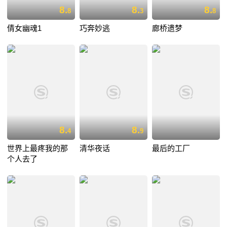
8.
8.
8.
8
3
8
倩女幽魂1
巧奔妙逃
廊桥遗梦
8.
8.
4
9
世界上最疼我的那
清华夜话
最后的工厂
个人去了