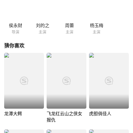
侯永财
刘的之
周蕾
杨玉梅
导演
主演
主演
主演
猜你喜欢
龙潭大鳄
飞龙红云山之侠女
虎胆俏佳人
报仇