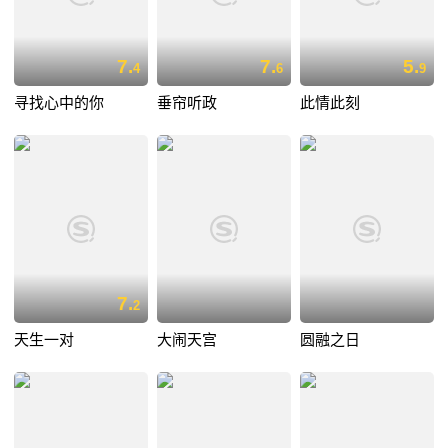
7.
7.
5.
4
6
9
寻找心中的你
垂帘听政
此情此刻
7.
2
天生一对
大闹天宫
圆融之日