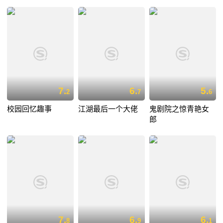
7.
6.
5.
2
7
6
校园回忆趣事
江湖最后一个大佬
鬼剧院之惊青艳女
郎
7.
6.
6.
8
9
1