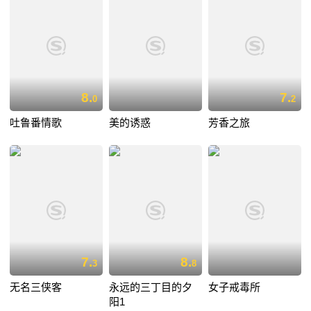
8.
7.
0
2
吐鲁番情歌
美的诱惑
芳香之旅
7.
8.
3
8
无名三侠客
永远的三丁目的夕
女子戒毒所
阳1