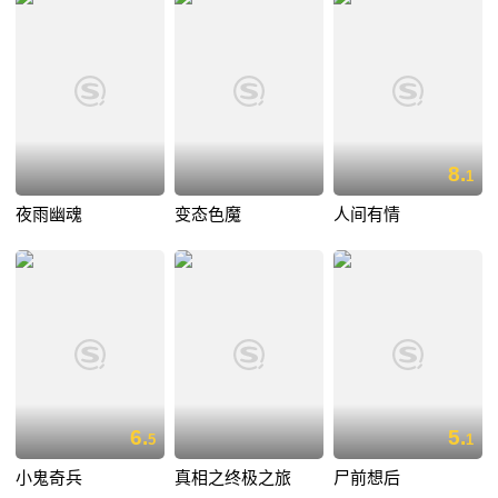
8.
1
夜雨幽魂
变态色魔
人间有情
6.
5.
5
1
小鬼奇兵
真相之终极之旅
尸前想后