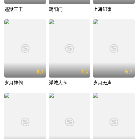
逃狱三王
朝阳门
上海纪事
8.
7.
6.
7
6
7
岁月神偷
浮城大亨
岁月无声