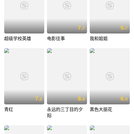
7.
5.
7
7
超级学校英雄
电影往事
我和姐姐
7.
8.
6.
2
8
5
青红
永远的三丁目的夕
黑色大丽花
阳