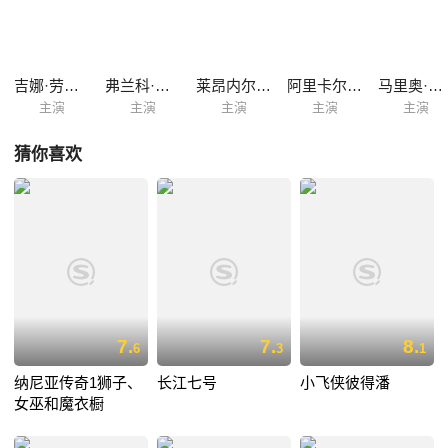
的蓝仙女还两次把他变回了木偶。在经历了各种危险和挫折后，皮诺曹渐
渐地懂得了父亲杰佩托的一片苦心。最终在掉进鲨鱼口中后，成功救出了
早在出海寻找自己时就掉入鲨鱼腹中的爸爸杰佩托。
吉娜·劳洛勃丽吉达
弗兰科·弗兰基
莱昂内尔·斯坦德
阿里卡尔多·维尼
马里奥·阿多夫
主演
主演
主演
主演
主演
猜你喜欢
7.
7.
8.
6
3
1
纳尼亚传奇1狮子、
长江七号
小飞侠彼得潘
女巫和魔衣橱