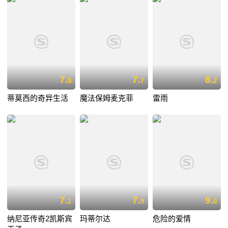
7.
7.
8.
8
7
2
蒂莫西的奇异生活
魔法保姆麦克菲
雷雨
7.
7.
9.
1
9
0
纳尼亚传奇2凯斯宾
玛蒂尔达
危险的爱情