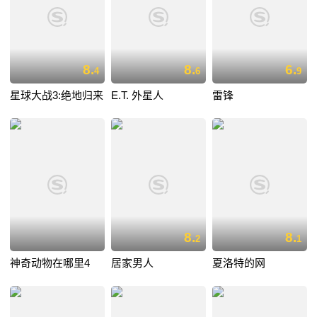
8.
8.
6.
4
6
9
星球大战3:绝地归来
E.T. 外星人
雷锋
8.
8.
2
1
神奇动物在哪里4
居家男人
夏洛特的网