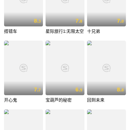
8.
7.
7.
3
8
0
搭错车
星际旅行1:无限太空
十兄弟
7.
6.
8.
7
9
8
开心鬼
宝葫芦的秘密
回到未来