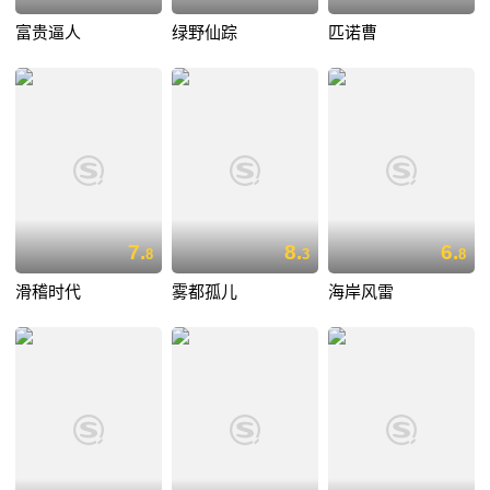
富贵逼人
绿野仙踪
匹诺曹
7.
8.
6.
8
3
8
滑稽时代
雾都孤儿
海岸风雷