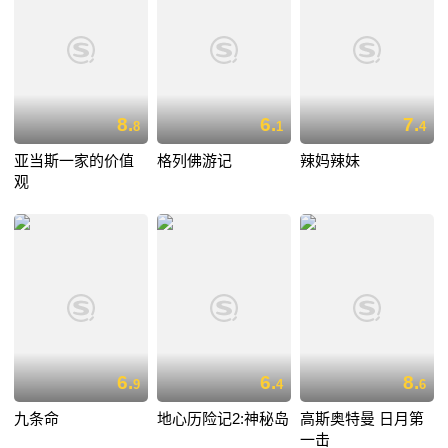
8.
6.
7.
8
1
4
亚当斯一家的价值
格列佛游记
辣妈辣妹
观
6.
6.
8.
9
4
6
九条命
地心历险记2:神秘岛
高斯奥特曼 日月第
一击