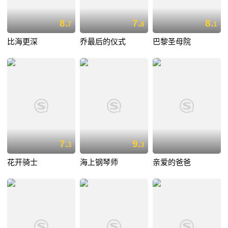
8.
7.
8.
7
8
1
比海更深
乔最后的仪式
巴黎圣母院
7.
9.
3
3
花开骑士
海上钢琴师
亲爱的爸爸