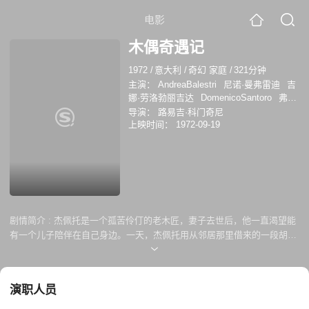
电影
木偶奇遇记
1972
/
意大利
/
奇幻 家庭
/
321分钟
主演：
AndreaBalestri
尼诺·曼弗雷迪
吉
娜·劳洛勃丽吉达
DomenicoSantoro
弗兰
科·弗兰基
奇乔·因格拉西亚
ZoeIncrocci
导演：
路易吉·科门奇尼
莱昂内尔·斯坦德
阿里卡尔多·维尼
上映时间：
1972-09-19
UgoD'Alessio
BrunoBassi
PietroGentili
维拉·德鲁迪
MarioErcolani
MimmoOlivieri
维托里奥·德西卡
马里奥·
阿多夫
富里奥梅尼科尼
费迪南多·穆罗
洛
马里奥·斯卡西亚
加利亚诺·斯巴拉
皮
诺·费拉拉
WalterRichter
WalterBuschhoff
克拉拉·科洛西莫
奥拉
剧情简介 :
杰佩托是一个孤苦伶仃的老木匠，妻子去世后，他一直渴望能
齐奥·奥兰多
卡洛·巴尼奥
恩佐·卡拉瓦勒
有一个儿子陪伴在自己身边。一天，杰佩托用从邻居那里借来的一段胡桃
金特·施托尔
勒尼纳·蒙丹亚尼
弗莱德.威
木作了一个木偶，谁知木偶却变成了一个小男孩，并声称自己的名字叫皮
廉姆斯
雅克·赫林
保拉·纳塔尔
维利·泽
诺曹。自从有了皮诺曹这个儿子，杰佩托对他关爱备至，甚至变卖了唯一
梅尔罗格
西里娅·贝蒂
Zoe Incrocci
Ugo
的御寒袄子给皮诺曹缝制了一身新衣服，并送他去上学。 然而，淘气的皮
D'Alessio
演职人员
诺曹为了逃学竟随曼加波克的魔术团离家出走。离开家的日子里，皮诺曹
经历了许多稀奇古怪的事情，也经历了各种危险。为此，把他变成小男孩