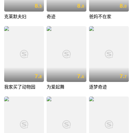
8.
8.
8.
5
8
0
克莱默夫妇
奇迹
爸妈不在家
7.
7.
7.
8
6
7
我家买了动物园
为爱起舞
逐梦奇迹