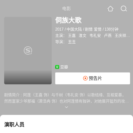
电影
侗族大歌
2017
/
中国大陆
/
剧情 爱情
/
138分钟
主演：
王嘉
淮文
韦礼安
卢燕
王庆祥
伍
导演：
丑丑
豆瓣
预告片
剧情简介 :
阿莲（王嘉 饰）与千树（韦礼安 饰）以歌结缘、互相爱慕，
然而富家少爷那福（萧浩冉 饰）也对阿莲情有独钟，对她展开猛烈的攻
势。阿莲被逼嫁给那福后，与千树相约私奔，却因一场意外导致精神失
常。那福找到精神恍惚的阿莲，默默守护在她身边，但阿莲却一直忘不了
此生挚爱的千树。三人经受着爱情与友情的熬煎，用六十载相守与陪伴，
演职人员
诠释世间平凡却刻骨铭心的爱……