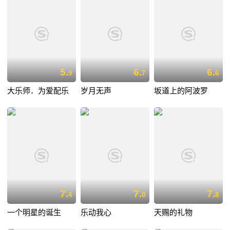
5.
6.
6.
9
7
6
大乐师．为爱配乐
岁月无声
坂道上的阿波罗
7.
7.
7.
4
0
8
一个明星的诞生
乐动我心
天赐的礼物