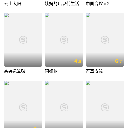
云上太阳
姨妈的后现代生活
中国合伙人2
4.
6.
8
7
高兴逮笨贼
阿娜依
百草奇缘