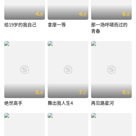
4.
4.
6.
9
9
0
给19岁的我自己
拿摩一等
那一场呼啸而过的
青春
5.
7.
5.
9
7
5
绝世高手
舞出我人生4
再见路星河