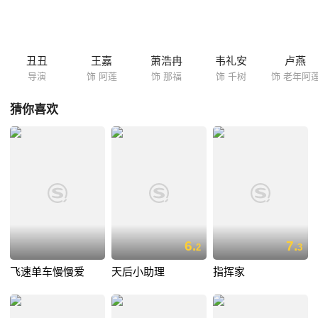
丑丑
王嘉
萧浩冉
韦礼安
卢燕
导演
饰 阿莲
饰 那福
饰 千树
饰 老年阿
猜你喜欢
6.
7.
2
3
飞速单车慢慢爱
天后小助理
指挥家