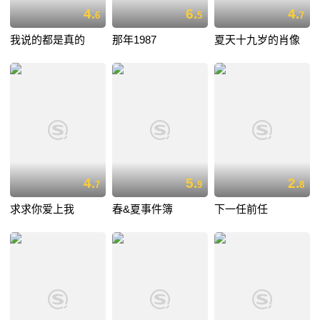
4.
6.
4.
6
5
7
我说的都是真的
那年1987
夏天十九岁的肖像
4.
5.
2.
7
9
8
求求你爱上我
春&夏事件簿
下一任前任