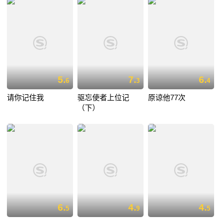
5.
7.
6.
6
3
4
请你记住我
驱忘使者上位记
原谅他77次
（下）
6.
4.
4.
5
9
5