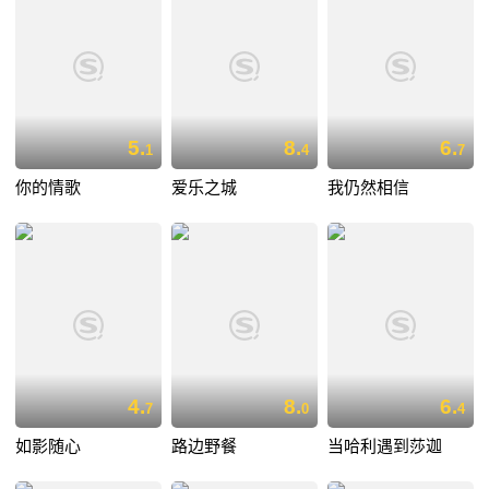
5.
8.
6.
1
4
7
你的情歌
爱乐之城
我仍然相信
4.
8.
6.
7
0
4
如影随心
路边野餐
当哈利遇到莎迦