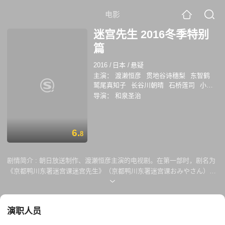
电影
迷宫先生 2016冬季特别
篇
2016
/
日本
/
悬疑
主演：
渡濑恒彦
贯地谷诗穗梨
东智鹤
鹫尾真知子
长谷川朝晴
石桥莲司
小野
寺昭
多岐川裕美
导演：
和泉圣治
6.
8
剧情简介 :
朝日放送制作、渡瀬恒彦主演的电视剧。在第一部时，剧名为
《京都鸭川东署迷宫课迷宫先生》（京都鸭川东署迷宫课おみやさん）于
2002年播放。2003年从第二部起剧名简化为《迷宫先生》。 一般案
件中，抓不到犯人无法破案，犹如走进迷宫找不到出口的悬案，被警方称
之为“迷宫事件”。草壁署资料课(俗称“迷宫课”)课长鸟居勘三郎、其部下七
演职人员
尾洋子一起将即将到期的悬案利用以前所调查的资料来找出真相，解决案
件的故事。本作于1980年代改篇成电视剧，由绪形拳主演。2002年再次改