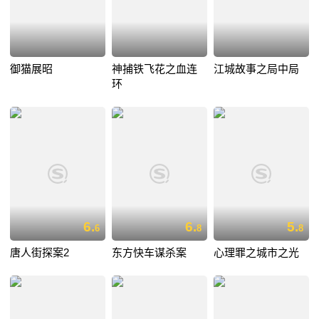
御猫展昭
神捕铁飞花之血连
江城故事之局中局
环
6.
6.
5.
6
8
8
唐人街探案2
东方快车谋杀案
心理罪之城市之光