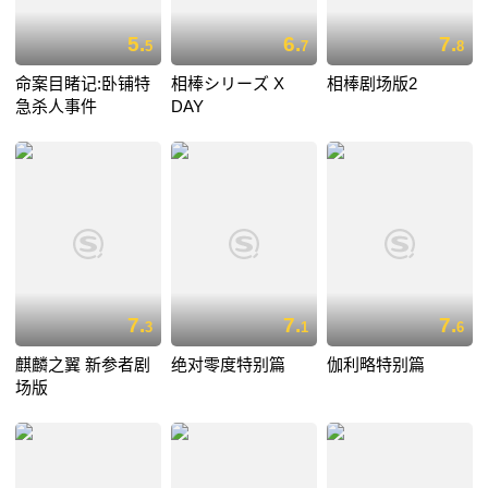
5.
6.
7.
5
7
8
命案目睹记:卧铺特
相棒シリーズ X
相棒剧场版2
急杀人事件
DAY
7.
7.
7.
3
1
6
麒麟之翼 新参者剧
绝对零度特别篇
伽利略特别篇
场版