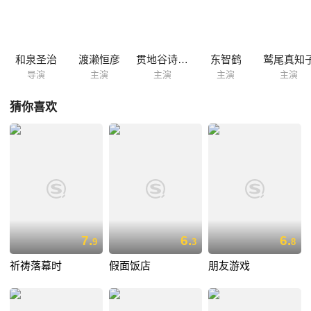
篇成电视剧，由渡瀬恒彦主演至今。 京都市内某处偏僻小道上，自由
撰稿人江藤竜三（深水三章）被杀害。京都府警捜査一課迅速着手调查，
与此同时，鳥居勘三郎（渡瀬恒彦）作为新成立的“刑案企画課資料係”係
長，也开始走马上任。寄居于一課办公室内的鳥居，从一条于遺体上衣口
和泉圣治
渡濑恒彦
贯地谷诗穗梨
东智鹤
鹫尾真知
袋内发现的，被撕成一半的红披巾入手，逐渐发现该...
导演
主演
主演
主演
主演
猜你喜欢
7.
6.
6.
9
3
8
祈祷落幕时
假面饭店
朋友游戏