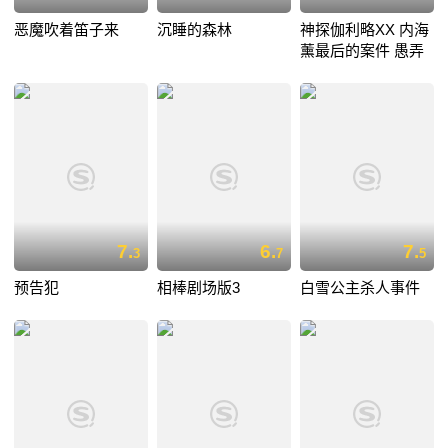
恶魔吹着笛子来
沉睡的森林
神探伽利略XX 内海
薰最后的案件 愚弄
7.
6.
7.
3
7
5
预告犯
相棒剧场版3
白雪公主杀人事件