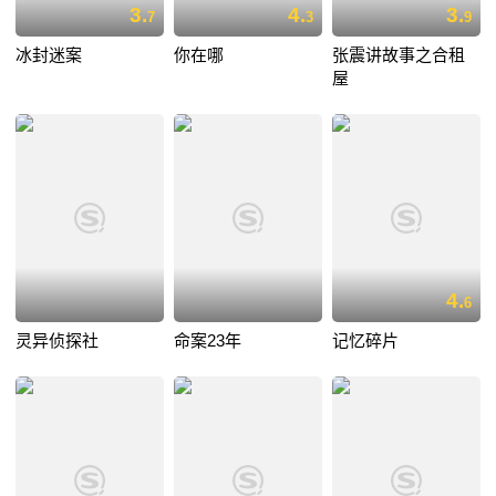
3.
4.
3.
7
3
9
冰封迷案
你在哪
张震讲故事之合租
屋
4.
6
灵异侦探社
命案23年
记忆碎片