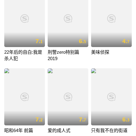
7.
6.
4.
1
5
7
22年后的自白:我是
刑警zero特别篇
美味侦探
杀人犯
2019
7.
7.
6.
2
7
3
昭和64年 前篇
爱的成人式
只有我不在的街道