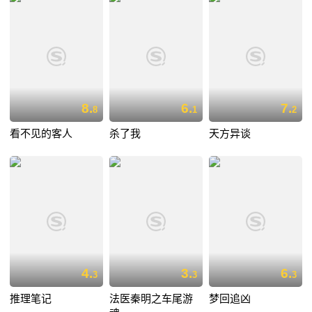
8.
6.
7.
8
1
2
看不见的客人
杀了我
天方异谈
4.
3.
6.
3
3
3
推理笔记
法医秦明之车尾游
梦回追凶