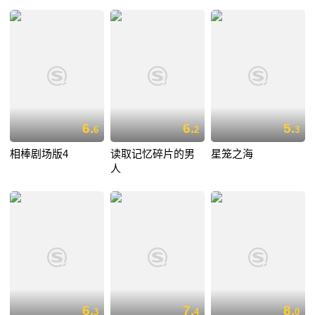
6.
6.
5.
6
2
3
相棒剧场版4
读取记忆碎片的男
星笼之海
人
6.
7.
8.
3
4
0