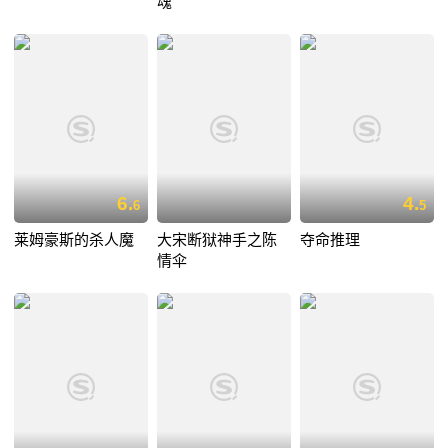
魂
6.
4.
6
5
莱姆豪斯的杀人魔
大宋断狱神手之陈
夺命推理
情伞