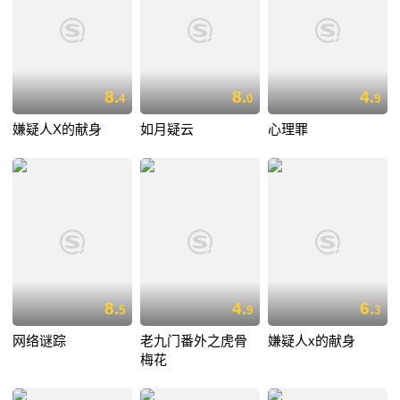
8.
8.
4.
4
0
9
嫌疑人X的献身
如月疑云
心理罪
8.
4.
6.
5
9
3
网络谜踪
老九门番外之虎骨
嫌疑人x的献身
梅花