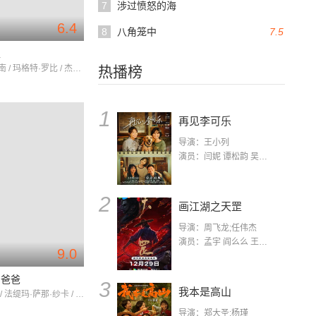
7
涉过愤怒的海
6.4
8
八角笼中
7.5
王
西尔莎·罗南 / 玛格特·罗比 / 杰克·劳登
热播榜
1
再见李可乐
导演：王小列
演员：闫妮 谭松韵 吴京 蒋龙 赵小棠 冯雷 李虎城 平安 小七 小可乐
2
画江湖之天罡
导演：周飞龙;任伟杰
演员：孟宇 阎么么 王凯 郭政建 阎萌萌 杨默 高枫 齐斯伽 刘芊含 马程
9.0
！爸爸
3
我本是高山
阿米尔·汗 / 法缇玛·萨那·纱卡 / 桑亚·玛荷塔
导演：郑大圣;杨瑾