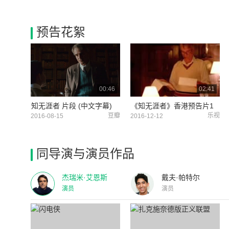
预告花絮
00:46
02:41
知无涯者 片段 (中文字幕)
《知无涯者》香港预告片1
豆瓣
乐视
2016-08-15
2016-12-12
同导演与演员作品
杰瑞米·艾恩斯
戴夫·帕特尔
演员
演员