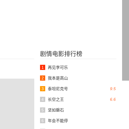
剧情电影排行榜
1
再见李可乐
2
我本是高山
3
泰坦尼克号
9.5
4
长空之王
6.6
5
坚如磐石
6
年会不能停