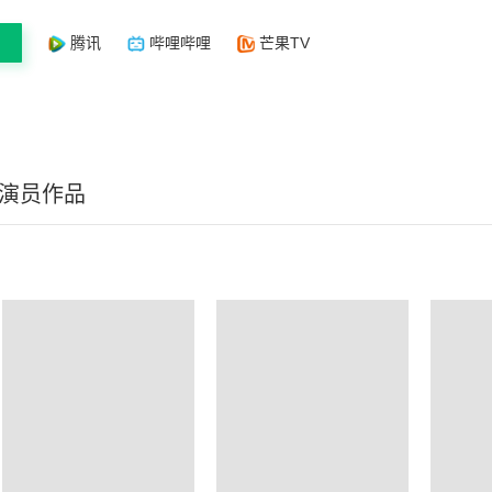
腾讯
哔哩哔哩
芒果TV
/演员作品