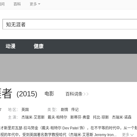
问问
百科
更多
动漫
健康
涯者
(2015)
电影
百科词条
7
地 区：
英国
类 型：
剧情
传记
主 演：
杰瑞米·艾恩斯
戴夫·帕特尔
斯蒂芬·弗雷
托比·琼斯
杰瑞米·诺森
才斯里尼瓦瑟·拉马努金（戴夫·帕特尔 Dev Patel 饰），在不平等的时代中，
的年代中，受到英国著名数学教授哈代（杰瑞米·艾恩斯 Jeremy Iron...
更多