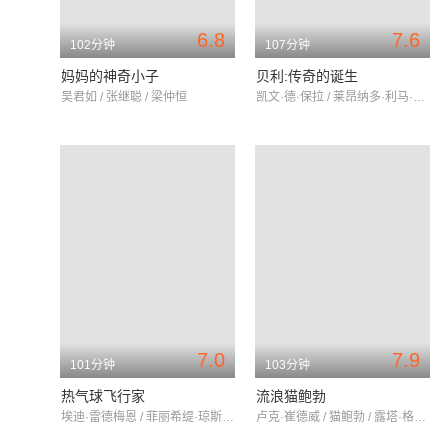
6.8
7.6
102分钟
107分钟
妈妈的神奇小子
贝利:传奇的诞生
吴君如 / 张继聪 / 梁仲恒
凯文·德·保拉 / 莱昂纳多·利马·卡瓦柳 / 塞乌·乔奇
7.0
7.9
101分钟
103分钟
热气球飞行家
流浪猫鲍勃
埃迪·雷德梅恩 / 菲丽希缇·琼斯 / 文森特·佩雷斯
卢克·崔德威 / 猫鲍勃 / 露塔·格德米纳斯