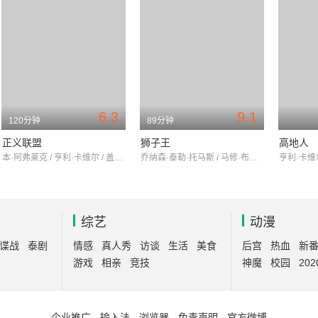
6.3
9.1
120分钟
89分钟
正义联盟
狮子王
高地人
本·阿弗莱克 / 亨利·卡维尔 / 盖尔·加朵
乔纳森·泰勒·托马斯 / 马修·布罗德里克 / 杰瑞米·艾恩斯
综艺
动漫
谍战
泰剧
情感
真人秀
访谈
生活
美食
后宫
热血
新
游戏
相亲
竞技
神魔
校园
202
企业推广
-
输入法
-
浏览器
-
免责声明
-
官方微博