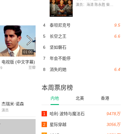
演员：海清 陈永胜 柴烨 王玥婷 万国鹏 美朵达瓦 赵瑞婷 罗解艳 郭莉娜 潘家艳
4
泰坦尼克号
9.5
5
长空之王
6.6
6
坚如磐石
01:00
02:41
7
年会不能停
 电视版 (中文字幕)
印度数学家学术观点震惊世界
知无涯者 预告片3
豆瓣
优酷
09
2016-03-16
2016-02-29
8
消失的她
6.4
本周票房榜
内地
北美
香港
杰瑞米·诺森
演员
1
哈利·波特与魔法石
9478万
2
星际穿越
3056万