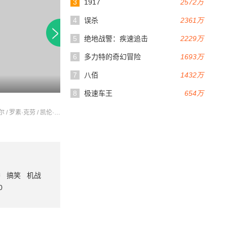
3
1917
2572万
4
误杀
2361万
5
绝地战警：疾速追击
2229万
6
多力特的奇幻冒险
1693万
7
八佰
1432万
8.7
144分钟
140分钟
8
极速车王
654万
天国王朝
红雀
亨利·卡维尔 / 罗素·克劳 / 凯伦·吉兰
奥兰多·布鲁姆 / 伊娃·格林 / 爱德华·诺顿
番
搞笑
机战
0