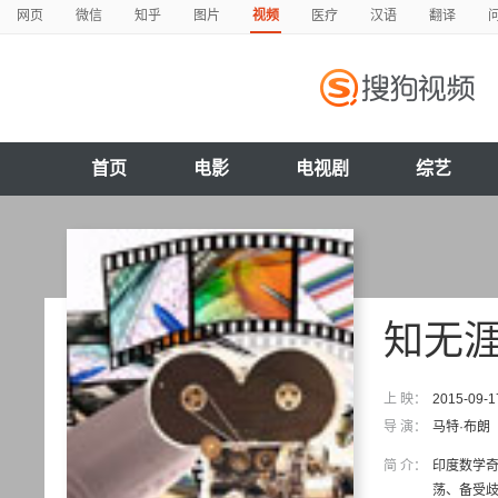
网页
微信
知乎
图片
视频
医疗
汉语
翻译
首页
电影
电视剧
综艺
知无
上 映：
2015-09-1
导 演：
马特·布朗
简 介：
印度数学奇
荡、备受歧视