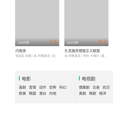
7.6
8.3
144分钟
242分钟
闪电侠
扎克施奈德版正义联盟
埃兹拉·米勒 / 本·阿弗莱克 / 迈克尔·基顿
本·阿弗莱克 / 亨利·卡维尔 / 盖尔·加朵
电影
电视剧
喜剧
爱情
动作
恐怖
科幻
偶像剧
古装
抗日
欧美
韩国
港台
内地
美剧
韩剧
杨洋