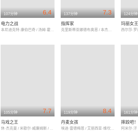
6.4
7.3
107分钟
137分钟
124分钟
电力之战
指挥家
玛丽女
本尼迪克特·康伯巴奇 / 汤姆·霍兰德 / 尼古拉斯·霍尔特
克里斯蒂亚娜德布奥恩 / 本杰明·温赖特 / 斯科特·特纳·菲尔德
7.7
8.4
105分钟
119分钟
161分钟
马戏之王
丹麦女孩
摔跤吧
休·杰克曼 / 米歇尔·威廉姆斯 / 扎克·埃夫隆
埃迪·雷德梅恩 / 艾丽西亚·维坎德 / 本·卫肖